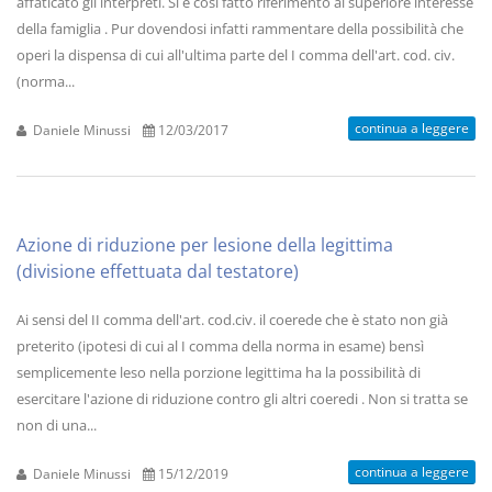
affaticato gli interpreti. Si è così fatto riferimento al superiore interesse
della famiglia . Pur dovendosi infatti rammentare della possibilità che
operi la dispensa di cui all'ultima parte del I comma dell'art. cod. civ.
(norma...
continua a leggere
Daniele Minussi
12/03/2017
Azione di riduzione per lesione della legittima
(divisione effettuata dal testatore)
Ai sensi del II comma dell'art. cod.civ. il coerede che è stato non già
preterito (ipotesi di cui al I comma della norma in esame) bensì
semplicemente leso nella porzione legittima ha la possibilità di
esercitare l'azione di riduzione contro gli altri coeredi . Non si tratta se
non di una...
continua a leggere
Daniele Minussi
15/12/2019