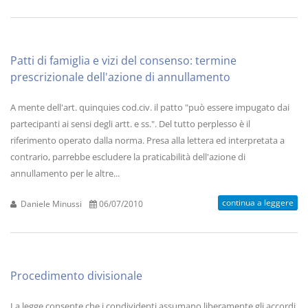
Patti di famiglia e vizi del consenso: termine
prescrizionale dell'azione di annullamento
A mente dell'art. quinquies cod.civ. il patto "può essere impugato dai
partecipanti ai sensi degli artt. e ss.". Del tutto perplesso è il
riferimento operato dalla norma. Presa alla lettera ed interpretata a
contrario, parrebbe escludere la praticabilità dell'azione di
annullamento per le altre...
continua a leggere
Daniele Minussi
06/07/2010
Procedimento divisionale
La legge consente che i condividenti assumano liberamente gli accordi