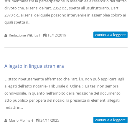
strumentalità tra la partecipazione in assemblea e l’esercizio del diritto
di voto che, ai sensi dell’art. 2352 c.c., spetta all’usufruttuario. L’art.
2370 c.c., ai sensi del quale possono intervenire in assemblea coloro ai
quali spetta il...
continua a leggere
Redazione WikiJus I
18/12/2019
Allegato in lingua straniera
E' stato ripetutamente affermato che l'art. l.n. non può applicarsi agli
allegati dell'atto notarile (Tribunale di Udine, ). La tesi non sembra
condivisibile, in quanto nell'ambito della redazione del documento
atto pubblico per opera del notaio, la presenza di elementi allegati
redatti in...
continua a leggere
Mario Molinari
24/11/2025