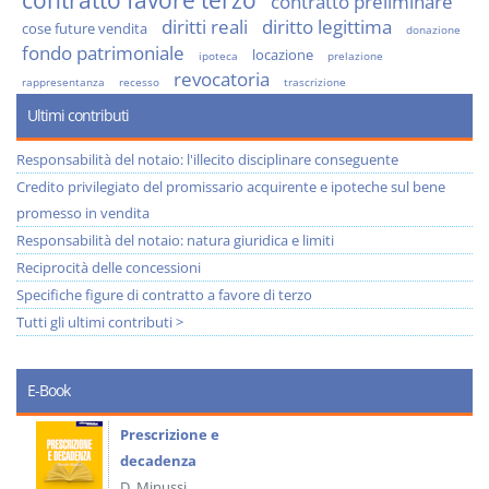
contratto favore terzo
contratto preliminare
diritti reali
diritto legittima
cose future vendita
donazione
fondo patrimoniale
locazione
ipoteca
prelazione
revocatoria
rappresentanza
recesso
trascrizione
Ultimi contributi
Responsabilità del notaio: l'illecito disciplinare conseguente
Credito privilegiato del promissario acquirente e ipoteche sul bene
promesso in vendita
Responsabilità del notaio: natura giuridica e limiti
Reciprocità delle concessioni
Specifiche figure di contratto a favore di terzo
Tutti gli ultimi contributi >
E-Book
Prescrizione e
decadenza
D. Minussi