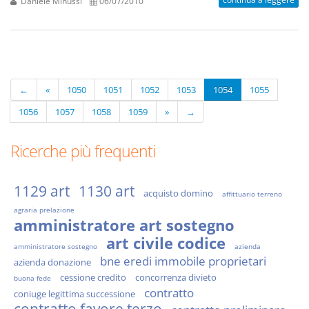
Daniele Minussi
06/07/2010
←
«
1050
1051
1052
1053
1054
1055
1056
1057
1058
1059
»
→
Ricerche più frequenti
1129 art
1130 art
acquisto domino
affittuario terreno
agraria prelazione
amministratore art sostegno
art civile codice
amministratore sostegno
azienda
bne eredi immobile proprietari
azienda donazione
cessione credito
concorrenza divieto
buona fede
contratto
coniuge legittima successione