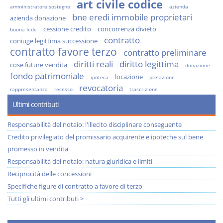
art civile codice
amministratore sostegno
azienda
bne eredi immobile proprietari
azienda donazione
cessione credito
concorrenza divieto
buona fede
contratto
coniuge legittima successione
contratto favore terzo
contratto preliminare
diritti reali
diritto legittima
cose future vendita
donazione
fondo patrimoniale
locazione
ipoteca
prelazione
revocatoria
rappresentanza
recesso
trascrizione
Ultimi contributi
Responsabilità del notaio: l'illecito disciplinare conseguente
Credito privilegiato del promissario acquirente e ipoteche sul bene
promesso in vendita
Responsabilità del notaio: natura giuridica e limiti
Reciprocità delle concessioni
Specifiche figure di contratto a favore di terzo
Tutti gli ultimi contributi >