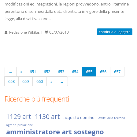
modificazioni ed integrazioni, le regioni provvedono, entro il termine
perentorio di sei mesi dalla data di entrata in vigore della presente
legge, alla disattivazione...
continua a leggere
Redazione WikiJus I
05/07/2010
←
«
651
652
653
654
655
656
657
658
659
660
»
→
Ricerche più frequenti
1129 art
1130 art
acquisto domino
affittuario terreno
agraria prelazione
amministratore art sostegno