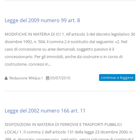
Legge del 2009 numero 99 art. 8
MODIFICHE IN MATERIA DI ICI 1. All'articolo 3 del decreto legislativo 30
dicembre 1992, n. 504, il comma 2 è sostituito dal seguente: «2. Nel
caso di concessione su aree demaniali, soggetto passivo è il
concessionario. Per gli immobili, anche da costruire o in corso di
costruzione, concessi in...
continua a leggere
Redazione WikiJus I
05/07/2010
Legge del 2002 numero 166 art. 11
DISPOSIZIONI IN MATERIA DI FERROVIE E TRASPORTI PUBBLICI
LOCALI 1. Il comma 2 dell'articolo 131 della legge 23 dicembre 2000, n.
388, e' abrogato; proseguono, pertanto, senza soluzione di continuita',