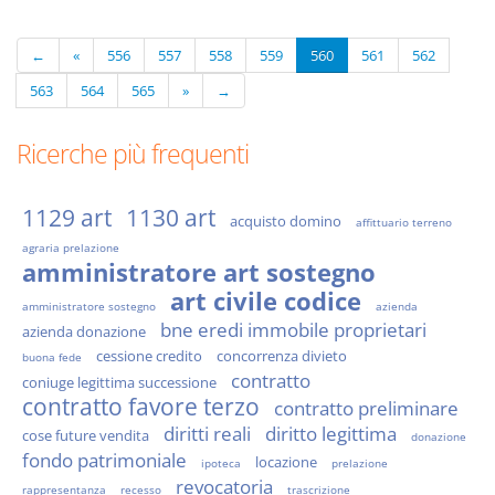
←
«
556
557
558
559
560
561
562
563
564
565
»
→
Ricerche più frequenti
1129 art
1130 art
acquisto domino
affittuario terreno
agraria prelazione
amministratore art sostegno
art civile codice
amministratore sostegno
azienda
bne eredi immobile proprietari
azienda donazione
cessione credito
concorrenza divieto
buona fede
contratto
coniuge legittima successione
contratto favore terzo
contratto preliminare
diritti reali
diritto legittima
cose future vendita
donazione
fondo patrimoniale
locazione
ipoteca
prelazione
revocatoria
rappresentanza
recesso
trascrizione