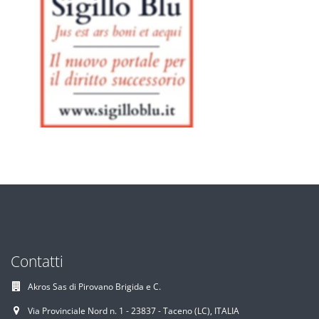
Contatti
Akros Sas di Pirovano Brigida e C.
Via Provinciale Nord n. 1 - 23837 - Taceno (LC), ITALIA