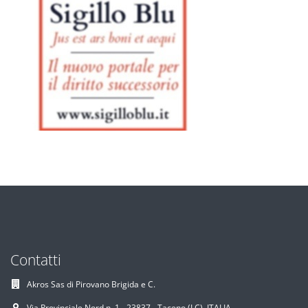
Contatti
Akros Sas di Pirovano Brigida e C.
Via Provinciale Nord n. 1 - 23837 - Taceno (LC), ITALIA