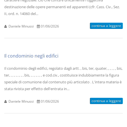
carattere negoziale. Ciò che conta è unicamente l'oggettiva
destinazione delle opere permanenti ed apparenti (cfr. Cass. Civ., Sez.
II, ord. n. 14060 del...
continua a leggere
Daniele Minussi
01/06/2026
Il condominio negli edifici
Il condominio degli edifici, regolato dagli artt. , bis, ter, quater, , , , , , bis,
ter, , , , , , , , , bis, , , , , , , , e cod.civ., costituisce indubbiamente la figura
speciale di comunione dal contenuto più articolato . L'intera materia è
stata rivista per effetto dell'entrata in...
continua a leggere
Daniele Minussi
01/06/2026