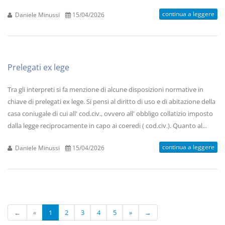
continua a leggere
Daniele Minussi
15/04/2026
Prelegati ex lege
Tra gli interpreti si fa menzione di alcune disposizioni normative in
chiave di prelegati ex lege. Si pensi al diritto di uso e di abitazione della
casa coniugale di cui all' cod.civ., ovvero all' obbligo collatizio imposto
dalla legge reciprocamente in capo ai coeredi ( cod.civ.). Quanto al...
continua a leggere
Daniele Minussi
15/04/2026
←
«
1
2
3
4
5
»
→