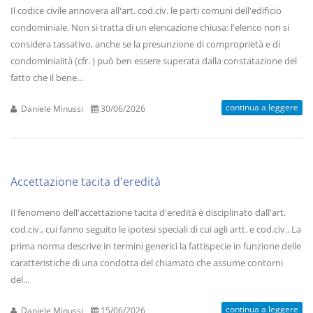
Il codice civile annovera all'art. cod.civ. le parti comuni dell'edificio
condominiale. Non si tratta di un elencazione chiusa: l'elenco non si
considera tassativo, anche se la presunzione di comproprietà e di
condominialità (cfr. ) può ben essere superata dalla constatazione del
fatto che il bene...
continua a leggere
Daniele Minussi
30/06/2026
Accettazione tacita d'eredità
Il fenomeno dell'accettazione tacita d'eredità è disciplinato dall'art.
cod.civ., cui fanno seguito le ipotesi speciali di cui agli artt. e cod.civ.. La
prima norma descrive in termini generici la fattispecie in funzione delle
caratteristiche di una condotta del chiamato che assume contorni
del...
continua a leggere
Daniele Minussi
15/06/2026