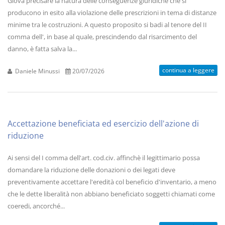
Giova precisare la natura delle conseguenze giuridiche che si
producono in esito alla violazione delle prescrizioni in tema di distanze
minime tra le costruzioni. A questo proposito si badi al tenore del II
comma dell', in base al quale, prescindendo dal risarcimento del
danno, è fatta salva la...
continua a leggere
Daniele Minussi
20/07/2026
Accettazione beneficiata ed esercizio dell'azione di
riduzione
Ai sensi del I comma dell'art. cod.civ. affinchè il legittimario possa
domandare la riduzione delle donazioni o dei legati deve
preventivamente accettare l'eredità col beneficio d'inventario, a meno
che le dette liberalità non abbiano beneficiato soggetti chiamati come
coeredi, ancorché...