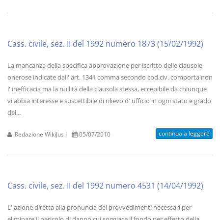
Cass. civile, sez. II del 1992 numero 1873 (15/02/1992)
La mancanza della specifica approvazione per iscritto delle clausole
onerose indicate dall' art. 1341 comma secondo cod.civ. comporta non
l' inefficacia ma la nullità della clausola stessa, eccepibile da chiunque
vi abbia interesse e suscettibile di rilievo d' ufficio in ogni stato e grado
del...
continua a leggere
Redazione WikiJus I
05/07/2010
Cass. civile, sez. II del 1992 numero 4531 (14/04/1992)
L' azione diretta alla pronuncia dei provvedimenti necessari per
eliminare il pericolo di danno cui soggiace il fondo per effetto della