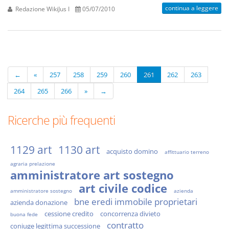
continua a leggere
Redazione WikiJus I
05/07/2010
←
«
257
258
259
260
261
262
263
264
265
266
»
→
Ricerche più frequenti
1129 art
1130 art
acquisto domino
affittuario terreno
agraria prelazione
amministratore art sostegno
art civile codice
amministratore sostegno
azienda
bne eredi immobile proprietari
azienda donazione
cessione credito
concorrenza divieto
buona fede
contratto
coniuge legittima successione