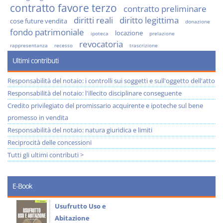
contratto favore terzo
contratto preliminare
diritti reali
diritto legittima
cose future vendita
donazione
fondo patrimoniale
locazione
ipoteca
prelazione
revocatoria
rappresentanza
recesso
trascrizione
Ultimi contributi
Responsabilità del notaio: i controlli sui soggetti e sull'oggetto dell'atto
Responsabilità del notaio: l'illecito disciplinare conseguente
Credito privilegiato del promissario acquirente e ipoteche sul bene
promesso in vendita
Responsabilità del notaio: natura giuridica e limiti
Reciprocità delle concessioni
Tutti gli ultimi contributi >
E-Book
Usufrutto Uso e
Abitazione