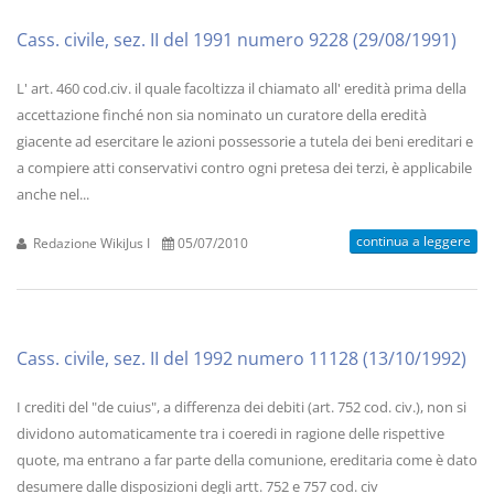
Cass. civile, sez. II del 1991 numero 9228 (29/08/1991)
L' art. 460 cod.civ. il quale facoltizza il chiamato all' eredità prima della
accettazione finché non sia nominato un curatore della eredità
giacente ad esercitare le azioni possessorie a tutela dei beni ereditari e
a compiere atti conservativi contro ogni pretesa dei terzi, è applicabile
anche nel...
continua a leggere
Redazione WikiJus I
05/07/2010
Cass. civile, sez. II del 1992 numero 11128 (13/10/1992)
I crediti del "de cuius", a differenza dei debiti (art. 752 cod. civ.), non si
dividono automaticamente tra i coeredi in ragione delle rispettive
quote, ma entrano a far parte della comunione, ereditaria come è dato
desumere dalle disposizioni degli artt. 752 e 757 cod. civ