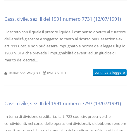
Cass. civile, sez. II del 1991 numero 7731 (12/07/1991)
Il decreto con il quale il pretore liquida il compenso dovuto al curatore
dell'eredità giacente è soggetto soltanto al ricorso per Cassazione ex
art. 111 Cost. e non può essere impugnato a norma della legge 8 luglio
1980 n. 319, che prevede l'impugnabilità davanti ad un giudice di
merito dei decreti...
continua a leggere
Redazione WikiJus I
05/07/2010
Cass. civile, sez. II del 1991 numero 7797 (13/07/1991)
In tema di divisione ereditaria, l'art. 723 cod. civ. prescrive che i
condividenti, nel corso delle operazioni divisionali, si debbono rendere
i conti, ma non stabilisce le modalità del rendiconto, né in particolare