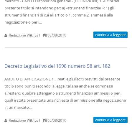
mercato - CAPO I Disposizioni generali - (DEFINIZIONI) 1. Ai fini del
presente titolo si intendono per: a) «strumenti finanziari»: 1) gli
strumenti finanziari di cui all'articolo 1, comma 2, ammessi alla
negoziazione o per i...
continua a leggere
Redazione WikiJus I
06/08/2010
Decreto Legislativo del 1998 numero 58 art. 182
AMBITO DI APPLICAZIONE 1. I reati e gli illeciti previsti dal presente
titolo sono puniti secondo la legge italiana anche se commessi
all'estero, qualora attengano a strumenti finanziari ammessi o per i
quali è stata presentata una richiesta di ammissione alla negoziazione
in un mercato...
continua a leggere
Redazione WikiJus I
06/08/2010