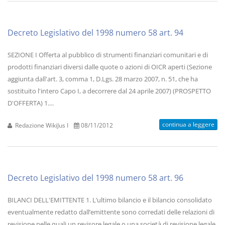
Decreto Legislativo del 1998 numero 58 art. 94
SEZIONE I Offerta al pubblico di strumenti finanziari comunitari e di
prodotti finanziari diversi dalle quote o azioni di OICR aperti (Sezione
aggiunta dall'art. 3, comma 1, D.Lgs. 28 marzo 2007, n. 51, che ha
sostituito l'intero Capo I, a decorrere dal 24 aprile 2007) (PROSPETTO
D'OFFERTA) 1....
continua a leggere
Redazione WikiJus I
08/11/2012
Decreto Legislativo del 1998 numero 58 art. 96
BILANCI DELL'EMITTENTE 1. L’ultimo bilancio e il bilancio consolidato
eventualmente redatto dall’emittente sono corredati delle relazioni di
revisione nelle quali un revisore legale o una società di revisione legale