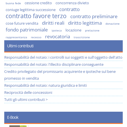
cessione credito
concorrenza divieto
buona fede
contratto
coniuge legittima successione
contratto favore terzo
contratto preliminare
diritti reali
diritto legittima
cose future vendita
donazione
fondo patrimoniale
locazione
ipoteca
prelazione
revocatoria
rappresentanza
recesso
trascrizione
Ultimi contributi
Responsabilità del notaio: i controlli sui soggetti e sull'oggetto dell'atto
Responsabilità del notaio: l'illecito disciplinare conseguente
Credito privilegiato del promissario acquirente e ipoteche sul bene
promesso in vendita
Responsabilità del notaio: natura giuridica e limiti
Reciprocità delle concessioni
Tutti gli ultimi contributi >
E-Book