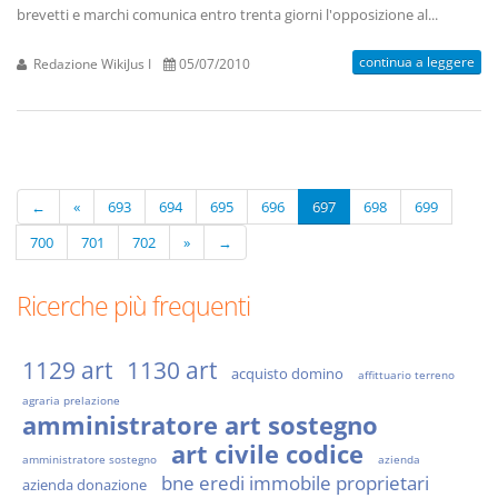
brevetti e marchi comunica entro trenta giorni l'opposizione al...
continua a leggere
Redazione WikiJus I
05/07/2010
←
«
693
694
695
696
697
698
699
700
701
702
»
→
Ricerche più frequenti
1129 art
1130 art
acquisto domino
affittuario terreno
agraria prelazione
amministratore art sostegno
art civile codice
amministratore sostegno
azienda
bne eredi immobile proprietari
azienda donazione