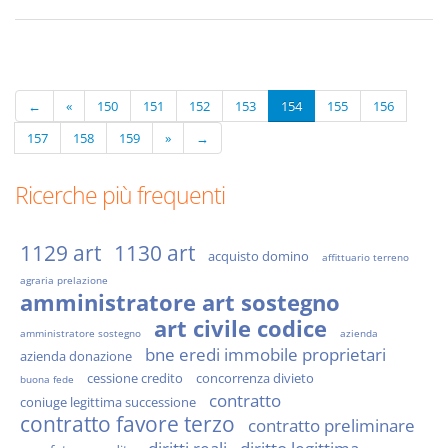
←
«
150
151
152
153
154
155
156
157
158
159
»
→
Ricerche più frequenti
1129 art
1130 art
acquisto domino
affittuario terreno
agraria prelazione
amministratore art sostegno
art civile codice
amministratore sostegno
azienda
bne eredi immobile proprietari
azienda donazione
cessione credito
concorrenza divieto
buona fede
contratto
coniuge legittima successione
contratto favore terzo
contratto preliminare