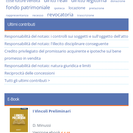
diritti reali
diritto legittima
cose future vendita
donazione
fondo patrimoniale
locazione
ipoteca
prelazione
revocatoria
rappresentanza
recesso
trascrizione
Ultimi contributi
Responsabilità del notaio: i controlli sui soggetti e sull'oggetto dell'atto
Responsabilità del notaio: l'illecito disciplinare conseguente
Credito privilegiato del promissario acquirente e ipoteche sul bene
promesso in vendita
Responsabilità del notaio: natura giuridica e limiti
Reciprocità delle concessioni
Tutti gli ultimi contributi >
E-Book
I Vincoli Preliminari
D. Minussi
Versione ebook
€ 4,19