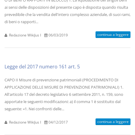
O DI BENI O RAPPORTI IN BLOCCO) 1. La liquidazione dei singoli beni
ai sensi delle disposizioni del presente capo è disposta quando risulta
prevedibile che la vendita dell'intero complesso aziendale, di suoi rami,
di beni o rapporti...
continua a leggere
Redazione WikiJus I
06/03/2019
Legge del 2017 numero 161 art. 5
CAPO II Misure di prevenzione patrimoniali (PROCEDIMENTO DI
APPLICAZIONE DELLE MISURE DI PREVENZIONE PATRIMONIALI) 1.
All'articolo 17 del decreto legislativo 6 settembre 2011, n. 159, sono
apportate le seguenti modificazioni: a) il comma 1 è sostituito dal
seguente: «1. Nei confronti delle...
continua a leggere
Redazione WikiJus I
04/12/2017