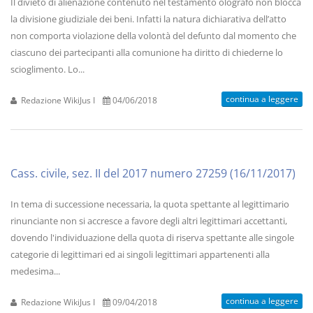
Il divieto di alienazione contenuto nel testamento olografo non blocca
la divisione giudiziale dei beni. Infatti la natura dichiarativa dell’atto
non comporta violazione della volontà del defunto dal momento che
ciascuno dei partecipanti alla comunione ha diritto di chiederne lo
scioglimento. Lo...
continua a leggere
Redazione WikiJus I
04/06/2018
Cass. civile, sez. II del 2017 numero 27259 (16/11/2017)
In tema di successione necessaria, la quota spettante al legittimario
rinunciante non si accresce a favore degli altri legittimari accettanti,
dovendo l'individuazione della quota di riserva spettante alle singole
categorie di legittimari ed ai singoli legittimari appartenenti alla
medesima...
continua a leggere
Redazione WikiJus I
09/04/2018