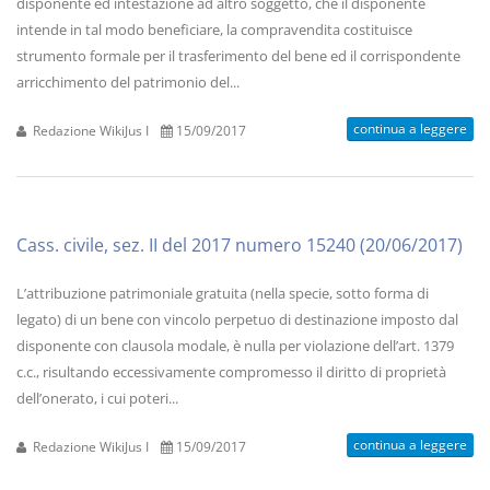
disponente ed intestazione ad altro soggetto, che il disponente
intende in tal modo beneficiare, la compravendita costituisce
strumento formale per il trasferimento del bene ed il corrispondente
arricchimento del patrimonio del...
continua a leggere
Redazione WikiJus I
15/09/2017
Cass. civile, sez. II del 2017 numero 15240 (20/06/2017)
L’attribuzione patrimoniale gratuita (nella specie, sotto forma di
legato) di un bene con vincolo perpetuo di destinazione imposto dal
disponente con clausola modale, è nulla per violazione dell’art. 1379
c.c., risultando eccessivamente compromesso il diritto di proprietà
dell’onerato, i cui poteri...
continua a leggere
Redazione WikiJus I
15/09/2017