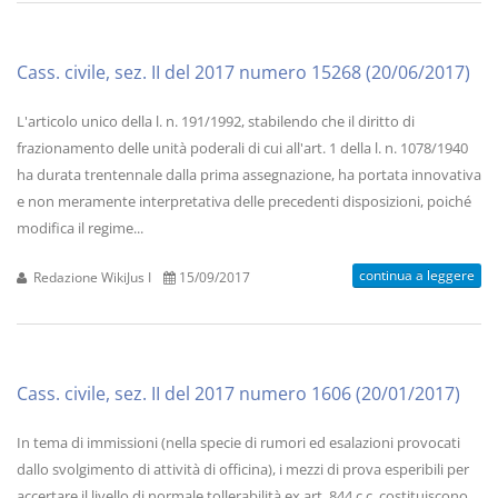
Cass. civile, sez. II del 2017 numero 15268 (20/06/2017)
L'articolo unico della l. n. 191/1992, stabilendo che il diritto di
frazionamento delle unità poderali di cui all'art. 1 della l. n. 1078/1940
ha durata trentennale dalla prima assegnazione, ha portata innovativa
e non meramente interpretativa delle precedenti disposizioni, poiché
modifica il regime...
continua a leggere
Redazione WikiJus I
15/09/2017
Cass. civile, sez. II del 2017 numero 1606 (20/01/2017)
In tema di immissioni (nella specie di rumori ed esalazioni provocati
dallo svolgimento di attività di officina), i mezzi di prova esperibili per
accertare il livello di normale tollerabilità ex art. 844 c.c. costituiscono