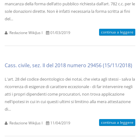
mancanza della forma dell’atto pubblico richiesta dall’art. 782 c.c. per le
sole donazioni dirette. Non è infatti necessaria la forma scritta ai fini
del...
continua a leggere
Redazione WikiJus I
01/03/2019
Cass. civile, sez. II del 2018 numero 29456 (15/11/2018)
L'art. 28 del codice deontologico dei notai, che vieta agli stessi - salva la
ricorrenza di esigenze di carattere eccezionale - di far intervenire negli
atti i propri dipendenti come procuratori, non trova applicazione
nell'ipotesi in cui in cui questi ultimi si limitino alla mera attestazione
di...
continua a leggere
Redazione WikiJus I
11/04/2019