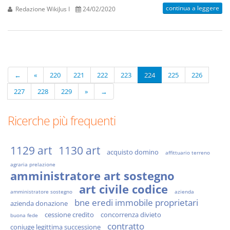
continua a leggere
Redazione WikiJus I
24/02/2020
←
«
220
221
222
223
224
225
226
227
228
229
»
→
Ricerche più frequenti
1129 art
1130 art
acquisto domino
affittuario terreno
agraria prelazione
amministratore art sostegno
art civile codice
amministratore sostegno
azienda
bne eredi immobile proprietari
azienda donazione
cessione credito
concorrenza divieto
buona fede
contratto
coniuge legittima successione