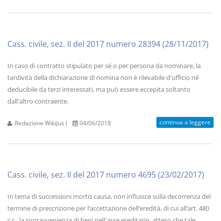
Cass. civile, sez. II del 2017 numero 28394 (28/11/2017)
In caso di contratto stipulato per sé o per persona da nominare, la
tardività della dichiarazione di nomina non è rilevabile d'ufficio né
deducibile da terzi interessati, ma può essere eccepita soltanto
dall'altro contraente.
continua a leggere
Redazione WikiJus I
04/06/2018
Cass. civile, sez. II del 2017 numero 4695 (23/02/2017)
In tema di successioni mortis causa, non influisce sulla decorrenza del
termine di prescrizione per l’accettazione dell’eredità, di cui all’art. 480
c.c., la sopravvenienza di beni nell'asse ereditario, atteso che tale