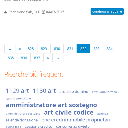
continua a leggere
Redazione WikiJus I
04/03/2015
←
«
828
829
830
831
832
833
834
835
836
837
»
→
Ricerche più frequenti
1129 art
1130 art
acquisto domino
affittuario terreno
agraria prelazione
amministratore art sostegno
art civile codice
amministratore sostegno
azienda
bne eredi immobile proprietari
azienda donazione
cessione credito
concorrenza divieto
buona fede