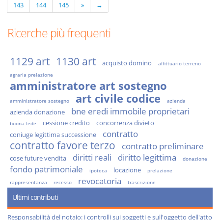
143
144
145
»
→
Ricerche più frequenti
1129 art
1130 art
acquisto domino
affittuario terreno
agraria prelazione
amministratore art sostegno
art civile codice
amministratore sostegno
azienda
bne eredi immobile proprietari
azienda donazione
cessione credito
concorrenza divieto
buona fede
contratto
coniuge legittima successione
contratto favore terzo
contratto preliminare
diritti reali
diritto legittima
cose future vendita
donazione
fondo patrimoniale
locazione
ipoteca
prelazione
revocatoria
rappresentanza
recesso
trascrizione
Ultimi contributi
Responsabilità del notaio: i controlli sui soggetti e sull'oggetto dell'atto