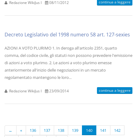
continua a leggere
Redazione WikiJus I
08/11/2012
Decreto Legislativo del 1998 numero 58 art. 127-sexies
AZIONI A VOTO PLURIMO 1. In deroga all'articolo 2351, quarto
comma, del codice civile, gli statuti non possono prevedere l'emissione
di azioni a voto plurimo. 2. Le azioni a voto plurimo emesse
anteriormente all'inizio delle negoziazioni in un mercato
regolamentato mantengono le loro...
continua a leggere
Redazione WikiJus I
23/09/2014
←
«
136
137
138
139
140
141
142