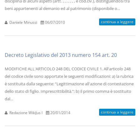
disciplina di alcuni aspetti (artt. , , , , , , , e cod.civ.), distinguendosi tra
beni appartenenti al demanio ed al patrimonio (disponibile o...
continua a leggere
Daniele Minussi
06/07/2010
Decreto Legislativo del 2013 numero 154 art. 20
MODIFICHE ALL'ARTICOLO 248 DEL CODICE CIVILE 1. All'articolo 248
del codice civile sono apportate le seguenti modificazioni: a) la rubrica
è sostituita dalla seguente: “Legittimazione all'azione di contestazione
dello stato di figlio. Imprescrittibilità.”; b) il primo comma è sostituito
dal...
continua a leggere
Redazione WikiJus I
20/01/2014