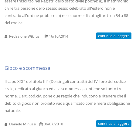
essere trascritto nei Registri dello stato civile poiché: a), il matrimonio
civile tra persone dello stesso sesso celebrato all'estero non è
contrario all'ordine pubblico; b) nelle norme di cui agli artt. da 84 a 88
del codice...
continua a leggere
Redazione WikiJus I
16/10/2014
Gioco e scommessa
Il capo XXI° del titolo III° (Dei singoli contratti) del IV libro del codice
civile, dedicato al giuoco ed alla scommessa, contiene soltanto tre
norme. L'art. cod.civ. pone due regole che inducono a ritenere che il
debito di gioco non proibito vada qualificato come mera obbligazione
naturale. ...
continua a leggere
Daniele Minussi
06/07/2010