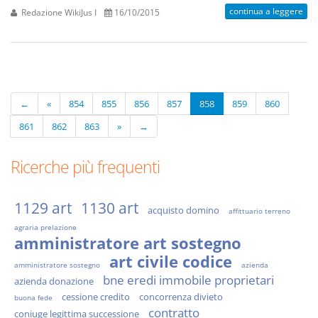
continua a leggere
Redazione WikiJus I
16/10/2015
←
«
854
855
856
857
858
859
860
861
862
863
»
→
Ricerche più frequenti
1129 art
1130 art
acquisto domino
affittuario terreno
agraria prelazione
amministratore art sostegno
art civile codice
amministratore sostegno
azienda
bne eredi immobile proprietari
azienda donazione
cessione credito
concorrenza divieto
buona fede
contratto
coniuge legittima successione