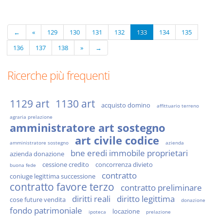
←
«
129
130
131
132
133
134
135
136
137
138
»
→
Ricerche più frequenti
1129 art
1130 art
acquisto domino
affittuario terreno
agraria prelazione
amministratore art sostegno
art civile codice
amministratore sostegno
azienda
bne eredi immobile proprietari
azienda donazione
cessione credito
concorrenza divieto
buona fede
contratto
coniuge legittima successione
contratto favore terzo
contratto preliminare
diritti reali
diritto legittima
cose future vendita
donazione
fondo patrimoniale
locazione
ipoteca
prelazione