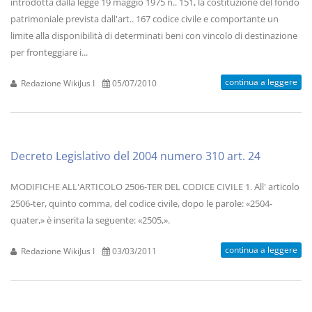
introdotta dalla legge 19 maggio 1975 n.. 151, la costituzione del fondo
patrimoniale prevista dall'art.. 167 codice civile e comportante un
limite alla disponibilità di determinati beni con vincolo di destinazione
per fronteggiare i...
continua a leggere
Redazione WikiJus I
05/07/2010
Decreto Legislativo del 2004 numero 310 art. 24
MODIFICHE ALL'ARTICOLO 2506-TER DEL CODICE CIVILE 1. All' articolo
2506-ter, quinto comma, del codice civile, dopo le parole: «2504-
quater,» è inserita la seguente: «2505,».
continua a leggere
Redazione WikiJus I
03/03/2011