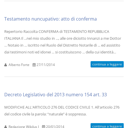
Testamento nuncupativo: atto di conferma
Repertorio Raccolta CONFERMA di TESTAMENTO REPUBBLICA
ITALIANA Il ...nel mio studio in ..., alle ore diciotto Innanzi a me Dottor
... Notaio in ... iscritto nel Ruolo del Distretto Notarile di ... ed assistito
dai testimoni noti ed idonei ... si costituiscono ... della cui identità...
continua a leggere
Alberto Forte
27/11/2014
Decreto Legislativo del 2013 numero 154 art. 33
MODIFICHE ALL'ARTICOLO 276 DEL CODICE CIVILE 1. All'articolo 276
del codice civile la parola: “naturale” è soppressa.
continua a leggere
Redazione WikiJus I
20/01/2014