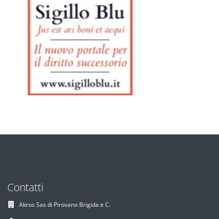
Contatti
Akros Sas di Pirovano Brigida e C.