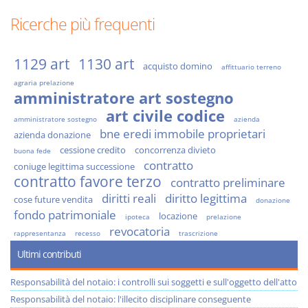
Ricerche più frequenti
1129 art
1130 art
acquisto domino
affittuario terreno
agraria prelazione
amministratore art sostegno
art civile codice
amministratore sostegno
azienda
bne eredi immobile proprietari
azienda donazione
cessione credito
concorrenza divieto
buona fede
contratto
coniuge legittima successione
contratto favore terzo
contratto preliminare
diritti reali
diritto legittima
cose future vendita
donazione
fondo patrimoniale
locazione
ipoteca
prelazione
revocatoria
rappresentanza
recesso
trascrizione
Ultimi contributi
Responsabilità del notaio: i controlli sui soggetti e sull'oggetto dell'atto
Responsabilità del notaio: l'illecito disciplinare conseguente