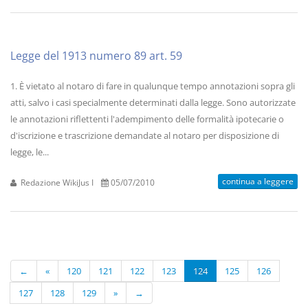
Legge del 1913 numero 89 art. 59
1. È vietato al notaro di fare in qualunque tempo annotazioni sopra gli
atti, salvo i casi specialmente determinati dalla legge. Sono autorizzate
le annotazioni riflettenti l'adempimento delle formalità ipotecarie o
d'iscrizione e trascrizione demandate al notaro per disposizione di
legge, le...
continua a leggere
Redazione WikiJus I
05/07/2010
←
«
120
121
122
123
124
125
126
127
128
129
»
→