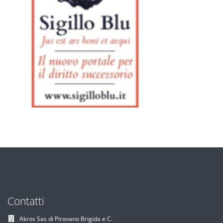
Contatti
Akros Sas di Pirovano Brigida e C.