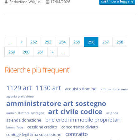
continua a leggere
Redazione WikiJus I
17/04/2026
←
«
252
253
254
255
256
257
258
259
260
261
»
→
Ricerche più frequenti
1129 art
1130 art
acquisto domino
affittuario terreno
agraria prelazione
amministratore art sostegno
art civile codice
amministratore sostegno
azienda
bne eredi immobile proprietari
azienda donazione
cessione credito
concorrenza divieto
buona fede
contratto
coniuge legittima successione