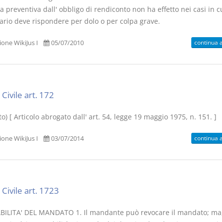
 preventiva dall' obbligo di rendiconto non ha effetto nei casi in cu
rio deve rispondere per dolo o per colpa grave.
continua 
one WikiJus I
05/07/2010
Usufrutto Uso e
Prescrizione
Abitazione
decadenza
D. Minussi
D. Minussi
Civile art. 172
Versione ebook
Versione eb
€ 4,19
(iva incl.)
(iva incl.)
o) [ Articolo abrogato dall' art. 54, legge 19 maggio 1975, n. 151. ]
continua 
one WikiJus I
03/07/2014
Civile art. 1723
ILITA' DEL MANDATO 1. Il mandante può revocare il mandato; ma,