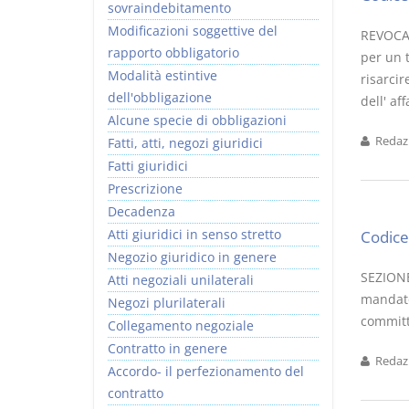
sovraindebitamento
Modificazioni soggettive del
REVOCA 
rapporto obbligatorio
per un 
Modalità estintive
risarci
dell'obbligazione
dell' af
Alcune specie di obbligazioni
Redazi
Fatti, atti, negozi giuridici
Fatti giuridici
Prescrizione
Decadenza
Atti giuridici in senso stretto
Codice 
Negozio giuridico in genere
SEZIONE
Atti negoziali unilaterali
mandato 
Negozi plurilaterali
committ
Collegamento negoziale
Contratto in genere
Redazi
Accordo- il perfezionamento del
contratto