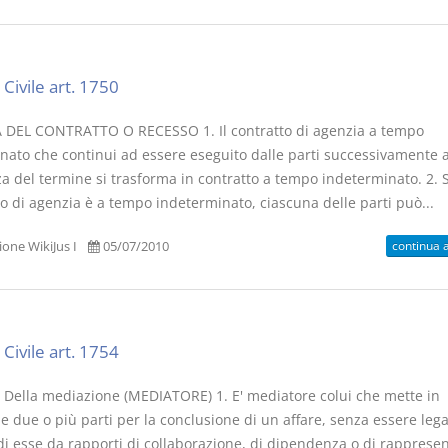
Civile art. 1750
DEL CONTRATTO O RECESSO 1. Il contratto di agenzia a tempo
nato che continui ad essere eseguito dalle parti successivamente a
a del termine si trasforma in contratto a tempo indeterminato. 2. S
o di agenzia è a tempo indeterminato, ciascuna delle parti può...
continua 
one WikiJus I
05/07/2010
Civile art. 1754
 Della mediazione (MEDIATORE) 1. E' mediatore colui che mette in
e due o più parti per la conclusione di un affare, senza essere leg
di esse da rapporti di collaborazione, di dipendenza o di rapprese