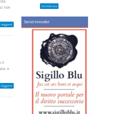
usta
Iscriviti ora
rzi non
Servizi innovativi
a leggere
 il
to, e
a leggere