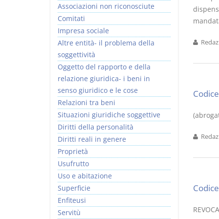
Associazioni non riconosciute
dispensa
Comitati
mandata
Impresa sociale
Altre entità- il problema della
Redazi
soggettività
I Vincoli Preliminari
Oggetto del rapporto e della
relazione giuridica- i beni in
D. Minussi
senso giuridico e le cose
Codice 
Versione ebook
€ 4,19
Relazioni tra beni
(iva incl.)
Situazioni giuridiche soggettive
(abrogat
Diritti della personalità
Redazi
Diritti reali in genere
Proprietà
Usufrutto
Uso e abitazione
Codice 
Superficie
Enfiteusi
REVOCAB
Servitù