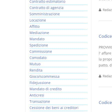
Contratto estimatorio
Contratto di agenzia
Redazi
Somministrazione
Locazione
Affitto
Mediazione
Codice 
Mandato
Spedizione
PROVVIGI
Commissione
l' affar
Comodato
la prop
Mutuo
patto, di
Rendita
Gioco/scommessa
Redazi
Fidejussione
Mandato di credito
Anticresi
Transazione
Codice 
Cessione dei beni ai creditori