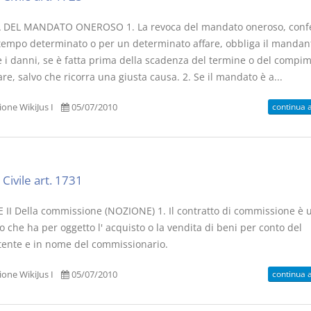
DEL MANDATO ONEROSO 1. La revoca del mandato oneroso, confe
tempo determinato o per un determinato affare, obbliga il mandan
re i danni, se è fatta prima della scadenza del termine o del compi
fare, salvo che ricorra una giusta causa. 2. Se il mandato è a...
continua 
one WikiJus I
05/07/2010
Civile art. 1731
 II Della commissione (NOZIONE) 1. Il contratto di commissione è 
che ha per oggetto l' acquisto o la vendita di beni per conto del
ente e in nome del commissionario.
continua 
one WikiJus I
05/07/2010