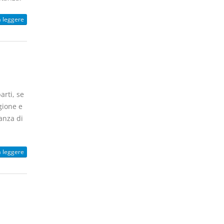
a leggere
arti, se
gione e
anza di
a leggere