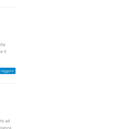
lla
e il
a leggere
ato ad
ntanza.