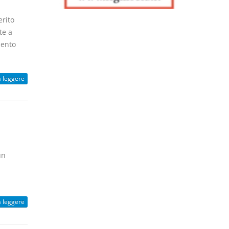
rito
te a
mento
a leggere
un
a leggere