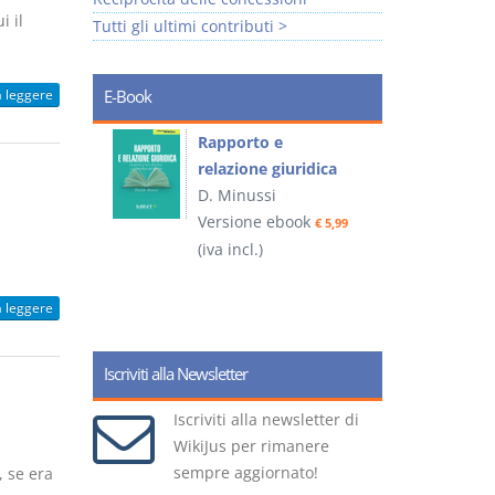
i il
Tutti gli ultimi contributi >
a leggere
E-Book
 e
Rapporto e
I
relazione giuridica
D. Minussi
ook
Versione ebook
(
€ 4,19
€ 5,99
(iva incl.)
a leggere
Iscriviti alla Newsletter
Iscriviti alla newsletter di
WikiJus per rimanere
sempre aggiornato!
 se era