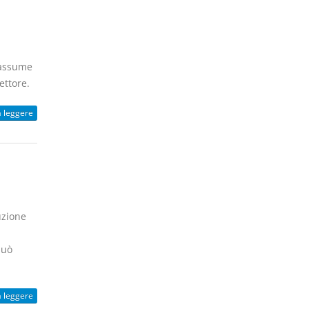
 assume
ettore.
a leggere
uzione
può
a leggere