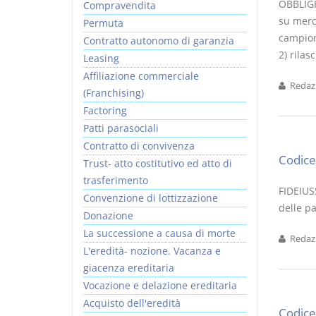
OBBLIGH
Compravendita
su merci
Permuta
campione
Contratto autonomo di garanzia
2) rilas
Leasing
Affiliazione commerciale
Redazi
(Franchising)
Factoring
Patti parasociali
Contratto di convivenza
Codice 
Trust- atto costitutivo ed atto di
trasferimento
FIDEIUS
Convenzione di lottizzazione
delle pa
Donazione
La successione a causa di morte
Redazi
L'eredità- nozione. Vacanza e
giacenza ereditaria
Vocazione e delazione ereditaria
Acquisto dell'eredità
Codice 