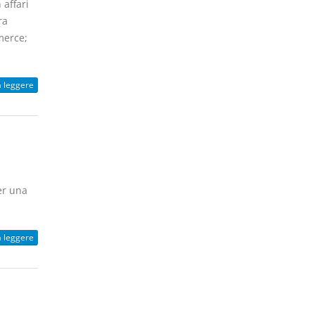
affari
ra
merce;
a leggere
er una
a leggere