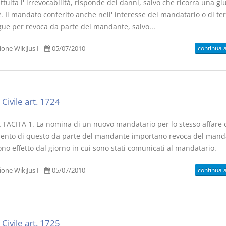
ttuita l' irrevocabilità, risponde dei danni, salvo che ricorra una gi
. Il mandato conferito anche nell' interesse del mandatario o di te
gue per revoca da parte del mandante, salvo...
continua 
one WikiJus I
05/07/2010
Civile art. 1724
TACITA 1. La nomina di un nuovo mandatario per lo stesso affare o
nto di questo da parte del mandante importano revoca del manda
no effetto dal giorno in cui sono stati comunicati al mandatario.
continua 
one WikiJus I
05/07/2010
Civile art. 1725