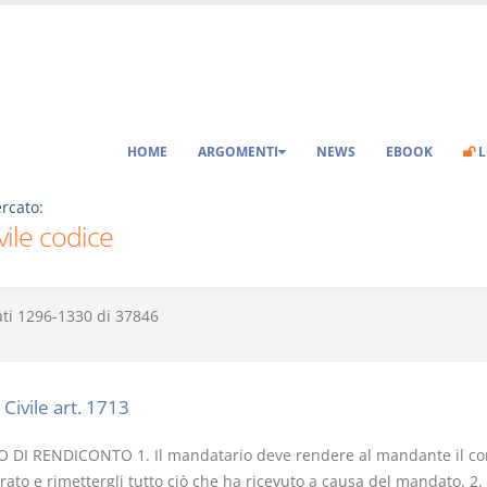
HOME
ARGOMENTI
NEWS
EBOOK
L
rcato:
ivile codice
ati
1296-1330
di
37846
Civile art. 1713
 DI RENDICONTO 1. Il mandatario deve rendere al mandante il co
ato e rimettergli tutto ciò che ha ricevuto a causa del mandato. 2.