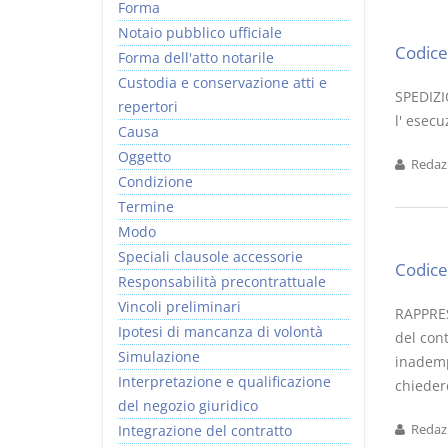
Forma
Notaio pubblico ufficiale
Codice 
Forma dell'atto notarile
Custodia e conservazione atti e
SPEDIZI
repertori
l' esecu
Causa
Oggetto
Redazi
Condizione
Termine
Modo
Speciali clausole accessorie
Codice 
Responsabilità precontrattuale
Vincoli preliminari
RAPPRES
Ipotesi di mancanza di volontà
del cont
Simulazione
inadempi
Interpretazione e qualificazione
chiedere
del negozio giuridico
Integrazione del contratto
Redazi