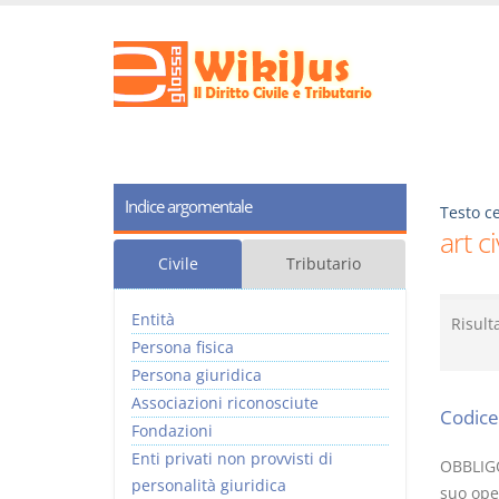
Indice argomentale
Testo ce
art c
Civile
Tributario
Entità
Risult
Persona fisica
Persona giuridica
Associazioni riconosciute
Codice 
Fondazioni
Enti privati non provvisti di
OBBLIGO
personalità giuridica
suo oper