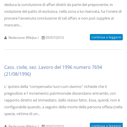
deduca la conclusione di affari diretti da parte del preponente, in
violazione del patto di esclusiva, nella zona a lui riservata, ha l'onere di
provare l'avvenuta conclusione di tali affari, e non può supplire al
mancato...
continua a leggere
Redazione WikiJus I
05/07/2010
Cass. civile, sez. Lavoro del 1996 numero 7694
(21/08/1996)
L' ipotesi della "compensatio lucri cum damno" richiede che il
pregiudizio e l' incremento patrimoniale discendano entrambi, con
rapporto diretto ed immediato, dallo stesso fatto. Essa, quindi, non è
configurabile quando, a seguito della morte della persona offesa (nella
specie, vittima di un...
continua a leggere
Redazione WikiJus I
05/07/2010