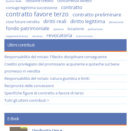
cessione credito
concorrenza divieto
buona fede
contratto
coniuge legittima successione
contratto favore terzo
contratto preliminare
diritti reali
diritto legittima
cose future vendita
donazione
fondo patrimoniale
locazione
ipoteca
prelazione
revocatoria
rappresentanza
recesso
trascrizione
Ultimi contributi
Responsabilità del notaio: l'illecito disciplinare conseguente
Credito privilegiato del promissario acquirente e ipoteche sul bene
promesso in vendita
Responsabilità del notaio: natura giuridica e limiti
Reciprocità delle concessioni
Specifiche figure di contratto a favore di terzo
Tutti gli ultimi contributi >
E-Book
Usufrutto Uso e