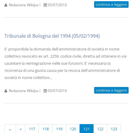
continua a leggere
Redazione WikiJus I
05/07/2010
Tribunale di Bologna del 1994 (05/02/1994)
E' proponibile la domanda dell'amministratore di società in nome
collettivo revocato ex art. 2259, codice civile, diretta ad ottenere in via
cautelare la reintegrazione nelle sue funzioni. E' necessaria la
ricorrenza di una giusta causa per la revoca dell'amministratore di
società in nome collettivo...
continua a leggere
Redazione WikiJus I
05/07/2010
←
«
117
118
119
120
121
122
123