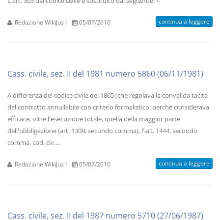
L'art. 303 del codice civile è sostituito dal seguente: <
continua a leggere
Redazione WikiJus I
05/07/2010
Cass. civile, sez. II del 1981 numero 5860 (06/11/1981)
A differenza del codice civile del 1865 (che regolava la convalida tacita
del contratto annullabile con criterio formalistico, perché considerava
efficace, oltre l'esecuzione totale, quella della maggior parte
dell'obbligazione (art. 1309, secondo comma), l'art. 1444, secondo
comma, cod. civ....
continua a leggere
Redazione WikiJus I
05/07/2010
Cass. civile, sez. II del 1987 numero 5710 (27/06/1987)