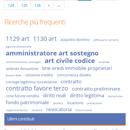
124
125
126
»
→
Ricerche più frequenti
1129 art
1130 art
acquisto domino
affittuario terreno
agraria prelazione
amministratore art sostegno
art civile codice
amministratore sostegno
azienda
bne eredi immobile proprietari
azienda donazione
cessione credito
concorrenza divieto
buona fede
contratto
coniuge legittima successione
contratto favore terzo
contratto preliminare
diritti reali
diritto legittima
cose future vendita
donazione
fondo patrimoniale
locazione
ipoteca
prelazione
revocatoria
rappresentanza
recesso
trascrizione
Ultimi contributi