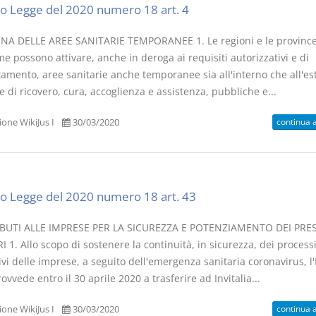
o Legge del 2020 numero 18 art. 4
INA DELLE AREE SANITARIE TEMPORANEE 1. Le regioni e le provinc
 possono attivare, anche in deroga ai requisiti autorizzativi e di
tamento, aree sanitarie anche temporanee sia all'interno che all'es
e di ricovero, cura, accoglienza e assistenza, pubbliche e...
continua 
one WikiJus I
30/03/2020
o Legge del 2020 numero 18 art. 43
BUTI ALLE IMPRESE PER LA SICUREZZA E POTENZIAMENTO DEI PRES
 1. Allo scopo di sostenere la continuità, in sicurezza, dei process
vi delle imprese, a seguito dell'emergenza sanitaria coronavirus, l'
ovvede entro il 30 aprile 2020 a trasferire ad Invitalia...
continua 
one WikiJus I
30/03/2020