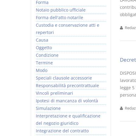
Forma
contribu
Notaio pubblico ufficiale
obbligat
Forma dell'atto notarile
Custodia e conservazione atti e
Redazi
repertori
Causa
Oggetto
Condizione
Decret
Termine
Modo
DISPOSI
Speciali clausole accessorie
lavorato
Responsabilità precontrattuale
legge 5
Vincoli preliminari
persona 
Ipotesi di mancanza di volontà
Simulazione
Redazi
Interpretazione e qualificazione
del negozio giuridico
Integrazione del contratto