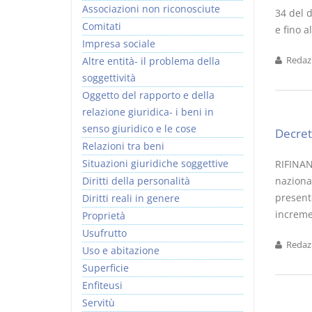
Associazioni non riconosciute
34 del 
Comitati
e fino a
Impresa sociale
Altre entità- il problema della
Redazi
soggettività
I Vincoli Preliminari
Oggetto del rapporto e della
relazione giuridica- i beni in
D. Minussi
senso giuridico e le cose
Decret
Versione ebook
€ 4,19
Relazioni tra beni
(iva incl.)
Situazioni giuridiche soggettive
RIFINAN
Diritti della personalità
nazional
presente
Diritti reali in genere
incremen
Proprietà
Usufrutto
Redazi
Uso e abitazione
Superficie
Enfiteusi
Servitù