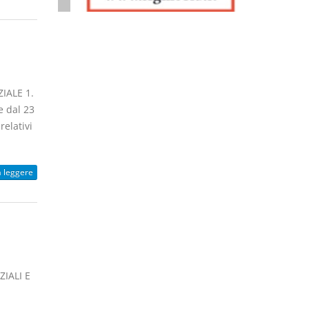
IALE 1.
e dal 23
relativi
a leggere
IALI E
i