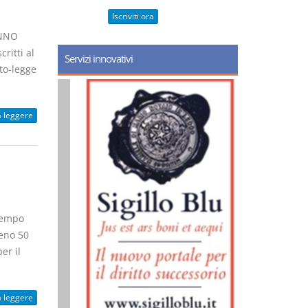
Iscriviti ora
ANNO
ritti al
Servizi innovativi
eto-legge
a leggere
tempo
meno 50
er il
a leggere