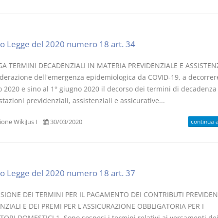
o Legge del 2020 numero 18 art. 34
 TERMINI DECADENZIALI IN MATERIA PREVIDENZIALE E ASSISTENZ
iderazione dell'emergenza epidemiologica da COVID-19, a decorrer
 2020 e sino al 1° giugno 2020 il decorso dei termini di decadenza 
stazioni previdenziali, assistenziali e assicurative...
continua 
one WikiJus I
30/03/2020
o Legge del 2020 numero 18 art. 37
SIONE DEI TERMINI PER IL PAGAMENTO DEI CONTRIBUTI PREVIDENZ
NZIALI E DEI PREMI PER L'ASSICURAZIONE OBBLIGATORIA PER I
ORI DOMESTICI 1. Sono sospesi i termini relativi ai versamenti de