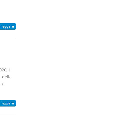
a leggere
20, i
, della
na
a leggere