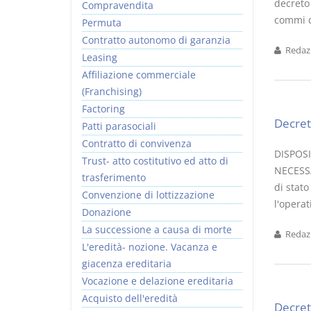
decreto 
Compravendita
commi da
Permuta
Contratto autonomo di garanzia
Redazi
Leasing
Affiliazione commerciale
(Franchising)
Factoring
Decret
Patti parasociali
Contratto di convivenza
DISPOSI
Trust- atto costitutivo ed atto di
NECESSA
trasferimento
di stat
Convenzione di lottizzazione
l'operat
Donazione
La successione a causa di morte
Redazi
L'eredità- nozione. Vacanza e
giacenza ereditaria
Vocazione e delazione ereditaria
Acquisto dell'eredità
Decret