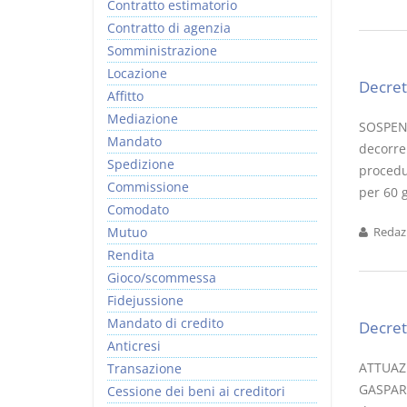
Contratto estimatorio
Contratto di agenzia
Somministrazione
Locazione
Decret
Affitto
Mediazione
SOSPEN
Mandato
decorrer
Spedizione
procedur
Commissione
per 60 
Comodato
Mutuo
Redazi
Rendita
Gioco/scommessa
Fidejussione
Mandato di credito
Decret
Anticresi
ATTUAZ
Transazione
GASPARR
Cessione dei beni ai creditori