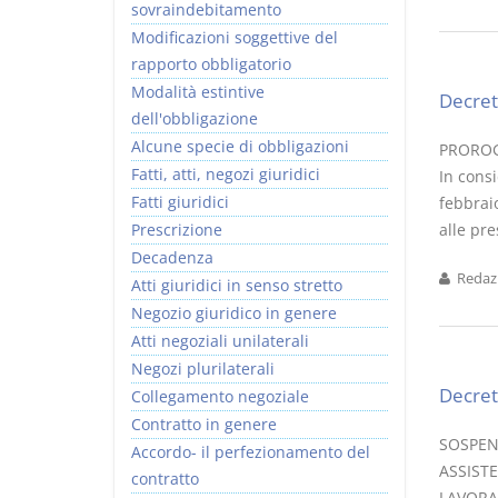
sovraindebitamento
Modificazioni soggettive del
rapporto obbligatorio
Modalità estintive
Decret
dell'obbligazione
Alcune specie di obbligazioni
PROROGA
Fatti, atti, negozi giuridici
In cons
Fatti giuridici
febbraio
Prescrizione
alle pre
Decadenza
Redazi
Atti giuridici in senso stretto
Negozio giuridico in genere
Atti negoziali unilaterali
Negozi plurilaterali
Decret
Collegamento negoziale
Contratto in genere
SOSPEN
Accordo- il perfezionamento del
ASSISTE
contratto
LAVORAT