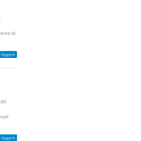
e
terno di
a leggere
IDI
i
Inail
a leggere