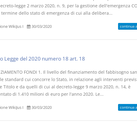
decreto-legge 2 marzo 2020, n. 9, per la gestione dell'emergenza C
l termine dello stato di emergenza di cui alla delibera...
continua 
one WikiJus I
30/03/2020
Usufrutto Uso e
Prescrizione
Abitazione
decadenza
D. Minussi
D. Minussi
o Legge del 2020 numero 18 art. 18
Versione ebook
Versione eb
€ 4,19
(iva incl.)
(iva incl.)
ZIAMENTO FONDI 1. Il livello del finanziamento del fabbisogno san
e standard cui concorre lo Stato, in relazione agli interventi previs
 Titolo e da quelli di cui al decreto-legge 9 marzo 2020, n. 14, è
tato di 1.410 milioni di euro per l'anno 2020. Le...
continua 
one WikiJus I
30/03/2020