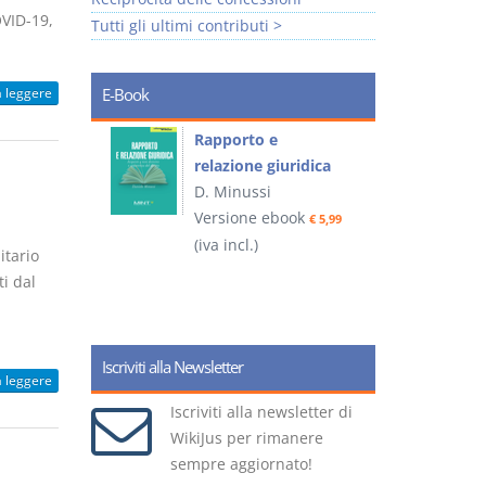
OVID-19,
Tutti gli ultimi contributi >
a leggere
E-Book
 e
Rapporto e
I
relazione giuridica
D. Minussi
ook
Versione ebook
(
€ 4,19
€ 5,99
(iva incl.)
itario
ti dal
Iscriviti alla Newsletter
a leggere
Iscriviti alla newsletter di
WikiJus per rimanere
sempre aggiornato!