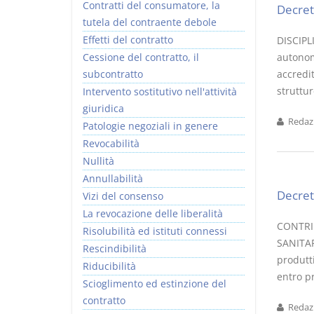
Contratti del consumatore, la
Decret
tutela del contraente debole
Effetti del contratto
DISCIPL
Cessione del contratto, il
autonome
subcontratto
accredi
struttur
Intervento sostitutivo nell'attività
giuridica
Redazi
Patologie negoziali in genere
Revocabilità
Nullità
Annullabilità
Decret
Vizi del consenso
La revocazione delle liberalità
CONTRI
Risolubilità ed istituti connessi
SANITARI
Rescindibilità
produtti
Riducibilità
entro pr
Scioglimento ed estinzione del
contratto
Redazi