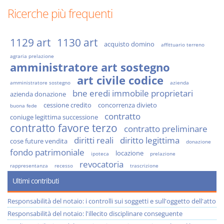
Ricerche più frequenti
1129 art
1130 art
acquisto domino
affittuario terreno
agraria prelazione
amministratore art sostegno
art civile codice
amministratore sostegno
azienda
bne eredi immobile proprietari
azienda donazione
cessione credito
concorrenza divieto
buona fede
contratto
coniuge legittima successione
contratto favore terzo
contratto preliminare
diritti reali
diritto legittima
cose future vendita
donazione
fondo patrimoniale
locazione
ipoteca
prelazione
revocatoria
rappresentanza
recesso
trascrizione
Ultimi contributi
Responsabilità del notaio: i controlli sui soggetti e sull'oggetto dell'atto
Responsabilità del notaio: l'illecito disciplinare conseguente