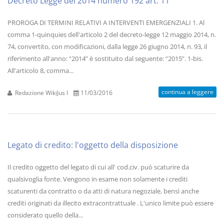
Decreto Legge del 2014 numero 192 art. 11
PROROGA DI TERMINI RELATIVI A INTERVENTI EMERGENZIALI 1. Al
comma 1-quinquies dell'articolo 2 del decreto-legge 12 maggio 2014, n.
74, convertito, con modificazioni, dalla legge 26 giugno 2014, n. 93, il
riferimento all'anno: “2014” è sostituito dal seguente: “2015”. 1-bis.
All'articolo 8, comma...
continua a leggere
Redazione WikiJus I
11/03/2016
Legato di credito: l'oggetto della disposizione
Il credito oggetto del legato di cui all' cod.civ. può scaturire da
qualsivoglia fonte. Vengono in esame non solamente i crediti
scaturenti da contratto o da atti di natura negoziale, bensì anche
crediti originati da illecito extracontrattuale . L'unico limite può essere
considerato quello della...