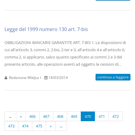
Legge del 1999 numero 130 art. 7-bis
OBBLIGAZIONI BANCARIE GARANTITE ART. 7-BIS 1. Le disposizioni di
cui all'articolo 3, commi 2, 2-bis, 2-ter e 3, all'articolo 4 e all'articolo 6,
comma 2, si applicano, salvo quanto specificato ai commi 2 e 3 del
presente articolo, alle operazioni aventi ad oggetto le cessioni di...
continua a leggere
Redazione WikiJus I
18/03/2014
←
«
466
467
468
469
470
471
472
473
474
475
»
→