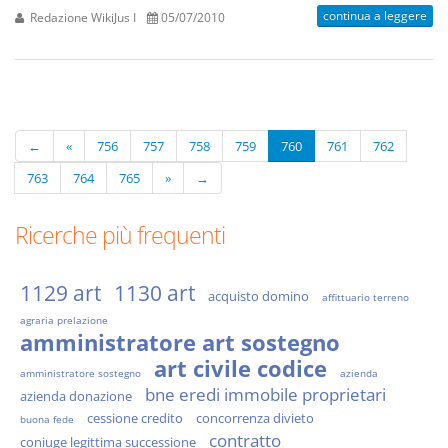
continua a leggere
Redazione WikiJus I
05/07/2010
←
«
756
757
758
759
760
761
762
763
764
765
»
→
Ricerche più frequenti
1129 art
1130 art
acquisto domino
affittuario terreno
agraria prelazione
amministratore art sostegno
art civile codice
amministratore sostegno
azienda
bne eredi immobile proprietari
azienda donazione
cessione credito
concorrenza divieto
buona fede
contratto
coniuge legittima successione