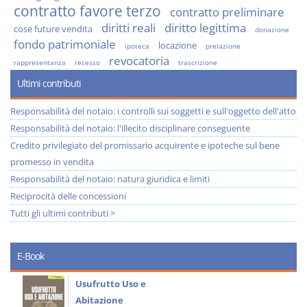
contratto favore terzo
contratto preliminare
diritti reali
diritto legittima
cose future vendita
donazione
fondo patrimoniale
locazione
ipoteca
prelazione
revocatoria
rappresentanza
recesso
trascrizione
Ultimi contributi
Responsabilità del notaio: i controlli sui soggetti e sull'oggetto dell'atto
Responsabilità del notaio: l'illecito disciplinare conseguente
Credito privilegiato del promissario acquirente e ipoteche sul bene
promesso in vendita
Responsabilità del notaio: natura giuridica e limiti
Reciprocità delle concessioni
Tutti gli ultimi contributi >
E-Book
Usufrutto Uso e
Abitazione