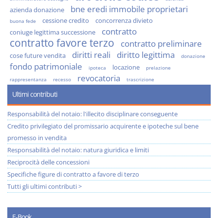
bne eredi immobile proprietari
azienda donazione
cessione credito
concorrenza divieto
buona fede
contratto
coniuge legittima successione
contratto favore terzo
contratto preliminare
diritti reali
diritto legittima
cose future vendita
donazione
fondo patrimoniale
locazione
ipoteca
prelazione
revocatoria
rappresentanza
recesso
trascrizione
Ultimi contributi
Responsabilità del notaio: l'illecito disciplinare conseguente
Credito privilegiato del promissario acquirente e ipoteche sul bene
promesso in vendita
Responsabilità del notaio: natura giuridica e limiti
Reciprocità delle concessioni
Specifiche figure di contratto a favore di terzo
Tutti gli ultimi contributi >
E-Book