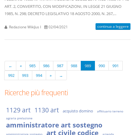
ART. 2, CONVERTITO, CON MODIFICAZIONI, IN LEGGE 21 GIUGNO
1985, N. 298; DECRETO LEGISLATIVO 18 AGOSTO 2000, N. 267,...
continua a leggere
Redazione WikiJus I
02/04/2021
←
«
985
986
987
988
989
990
991
992
993
994
»
→
Ricerche più frequenti
1129 art
1130 art
acquisto domino
affittuario terreno
agraria prelazione
amministratore art sostegno
art civile codice
amministratore sostegno
azienda