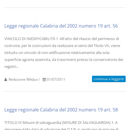
Legge regionale Calabria del 2002 numero 19 art. 56
VINCOLO DI INEDIFICABILITÀ 1. All'atto del rilascio del permesso di
costruire, per le costruzioni da realizzare ai sensi del Titolo VII, viene
istituito un vincolo di non edificazione relativamente alla sola
superficie agraria asservita, da trascriversi presso la conservatoria dei
registri...
continua a leggere
Redazione WikiJus I
01/07/2011
Legge regionale Calabria del 2002 numero 19 art. 58
TITOLO IX Misure di salvaguardia (MISURE DI SALVAGUARDIA) 1. A
decorrere dalla data di adozione del Q.T.R. si applicano le misure di