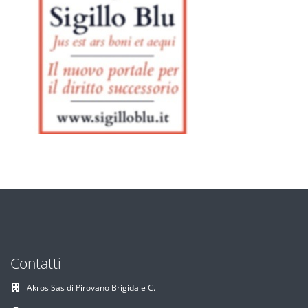
Contatti
Akros Sas di Pirovano Brigida e C.