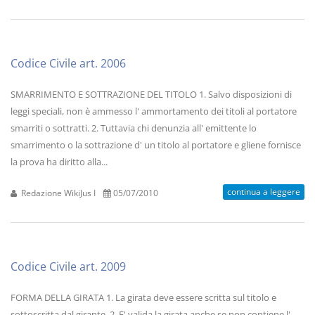
Codice Civile art. 2006
SMARRIMENTO E SOTTRAZIONE DEL TITOLO 1. Salvo disposizioni di
leggi speciali, non è ammesso l' ammortamento dei titoli al portatore
smarriti o sottratti. 2. Tuttavia chi denunzia all' emittente lo
smarrimento o la sottrazione d' un titolo al portatore e gliene fornisce
la prova ha diritto alla...
continua a leggere
Redazione WikiJus I
05/07/2010
Codice Civile art. 2009
FORMA DELLA GIRATA 1. La girata deve essere scritta sul titolo e
sottoscritta dal girante. 2. E' valida la girata anche se non contiene l'