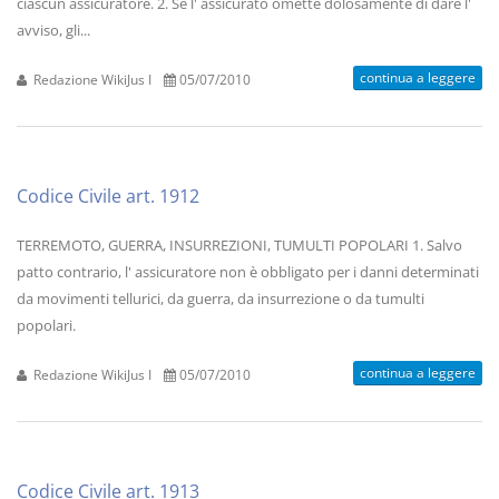
ciascun assicuratore. 2. Se l' assicurato omette dolosamente di dare l'
avviso, gli...
continua a leggere
Redazione WikiJus I
05/07/2010
Codice Civile art. 1912
TERREMOTO, GUERRA, INSURREZIONI, TUMULTI POPOLARI 1. Salvo
patto contrario, l' assicuratore non è obbligato per i danni determinati
da movimenti tellurici, da guerra, da insurrezione o da tumulti
popolari.
continua a leggere
Redazione WikiJus I
05/07/2010
Codice Civile art. 1913