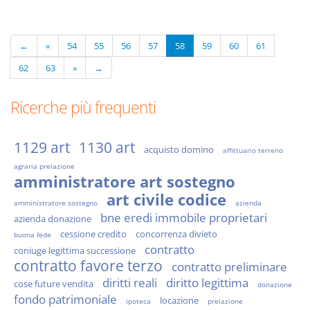
←
«
54
55
56
57
58
59
60
61
62
63
»
→
Ricerche più frequenti
1129 art
1130 art
acquisto domino
affittuario terreno
agraria prelazione
amministratore art sostegno
art civile codice
amministratore sostegno
azienda
bne eredi immobile proprietari
azienda donazione
cessione credito
concorrenza divieto
buona fede
contratto
coniuge legittima successione
contratto favore terzo
contratto preliminare
diritti reali
diritto legittima
cose future vendita
donazione
fondo patrimoniale
locazione
ipoteca
prelazione