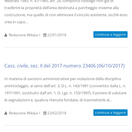
febbraio 1985, n. 47/1985, art. 26, comporta l’obbligo non già di
trasferire la proprietà dell’area destinata a parcheggio insieme alla
costruzione, ma quello di non eliminare il vincolo esistente, sicché esso
crea in capo...
continua a leggere
Redazione WikiJus I
22/01/2018
Cass. civile, sez. II del 2017 numero 23406 (06/10/2017)
In materia di sanzioni amministrative per violazione della disciplina
antiriciclaggio, ai sensi dell'art. 3, D.L. n. 143/1991 (convertito dalla L. n.
197/1991, sostituito dall'art. 1, D. Lgs. n. 153/1997), il potere di valutare
le segnalazioni e, qualora ritenute fondate, di trasmetterle al...
continua a leggere
Redazione WikiJus I
23/02/2018