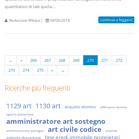
quantitativo di tale quota,...
continua a leggere
Redazione WikiJus I
04/06/2018
←
«
266
267
268
269
270
271
272
273
274
275
»
→
Ricerche più frequenti
1129 art
1130 art
acquisto domino
affittuario terreno
agraria prelazione
amministratore art sostegno
art civile codice
amministratore sostegno
azienda
bne eredi immobile proprietari
azienda donazione