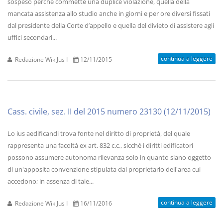
sospeso perché commette una duplice violazione, quella della
mancata assistenza allo studio anche in giorni e per ore diversi fissati
dal presidente della Corte d’appello e quella del divieto di assistere agli
uffici secondari...
continua a leggere
Redazione WikiJus I
12/11/2015
Cass. civile, sez. II del 2015 numero 23130 (12/11/2015)
Lo ius aedificandi trova fonte nel diritto di proprietà, del quale
rappresenta una facoltà ex art. 832 c.c., sicché i diritti edificatori
possono assumere autonoma rilevanza solo in quanto siano oggetto
di un'apposita convenzione stipulata dal proprietario dell'area cui
accedono; in assenza di tale...
continua a leggere
Redazione WikiJus I
16/11/2016