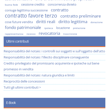
cessione credito
concorrenza divieto
buona fede
contratto
coniuge legittima successione
contratto favore terzo
contratto preliminare
diritti reali
diritto legittima
cose future vendita
donazione
fondo patrimoniale
locazione
ipoteca
prelazione
revocatoria
rappresentanza
recesso
trascrizione
Ultimi contributi
Responsabilità del notaio: i controlli sui soggetti e sull'oggetto dell'atto
Responsabilità del notaio: l'illecito disciplinare conseguente
Credito privilegiato del promissario acquirente e ipoteche sul bene
promesso in vendita
Responsabilità del notaio: natura giuridica e limiti
Reciprocità delle concessioni
Tutti gli ultimi contributi >
E-Book