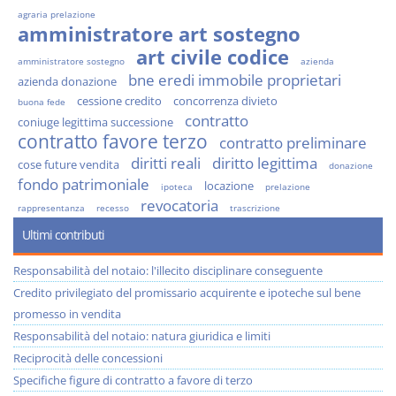
agraria prelazione
amministratore art sostegno
art civile codice
amministratore sostegno
azienda
bne eredi immobile proprietari
azienda donazione
cessione credito
concorrenza divieto
buona fede
contratto
coniuge legittima successione
contratto favore terzo
contratto preliminare
diritti reali
diritto legittima
cose future vendita
donazione
fondo patrimoniale
locazione
ipoteca
prelazione
revocatoria
rappresentanza
recesso
trascrizione
Ultimi contributi
Responsabilità del notaio: l'illecito disciplinare conseguente
Credito privilegiato del promissario acquirente e ipoteche sul bene
promesso in vendita
Responsabilità del notaio: natura giuridica e limiti
Reciprocità delle concessioni
Specifiche figure di contratto a favore di terzo