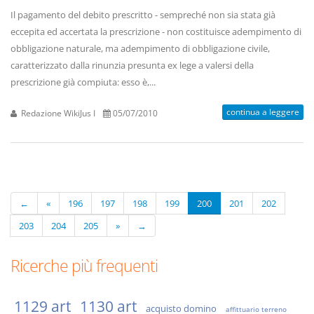
Il pagamento del debito prescritto - sempreché non sia stata già
eccepita ed accertata la prescrizione - non costituisce adempimento di
obbligazione naturale, ma adempimento di obbligazione civile,
caratterizzato dalla rinunzia presunta ex lege a valersi della
prescrizione già compiuta: esso è,...
continua a leggere
Redazione WikiJus I
05/07/2010
←
«
196
197
198
199
200
201
202
203
204
205
»
→
Ricerche più frequenti
1129 art
1130 art
acquisto domino
affittuario terreno