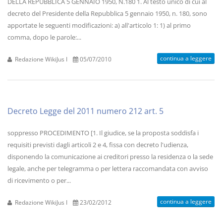
DELLA REPUBBLICA 5 GENNAIO 1950, N.180 1. Al testo unico di cui al
decreto del Presidente della Repubblica 5 gennaio 1950, n. 180, sono
apportate le seguenti modificazioni: a) all'articolo 1: 1) al primo
comma, dopo le parole:...
continua a leggere
Redazione WikiJus I
05/07/2010
Decreto Legge del 2011 numero 212 art. 5
soppresso PROCEDIMENTO [1. Il giudice, se la proposta soddisfa i
requisiti previsti dagli articoli 2 e 4, fissa con decreto l'udienza,
disponendo la comunicazione ai creditori presso la residenza o la sede
legale, anche per telegramma o per lettera raccomandata con avviso
di ricevimento o per...
continua a leggere
Redazione WikiJus I
23/02/2012