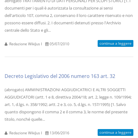
abrogato TRATTAMENTO DI DATI PERSONALI PER SCOPI STORICI [1. I
documenti per i quali è autorizzata la consultazione ai sensi
dell'articolo 107, comma 2, conservano il loro carattere riservato e non
possono essere diffusi. 2. I documenti detenuti presso l'Archivio
centrale dello Stato e gli...
continua a leggere
Redazione WikiJus I
05/07/2010
Decreto Legislativo del 2006 numero 163 art. 32
(abrogato) AMMINISTRAZIONI AGGIUDICATRICI E ALTRI SOGGETTI
AGGIUDICATORI (artt. 1 e 8, direttiva 2004/18; art. 2, legge n. 109/1994;
art. 1, d.lgs. n. 358/1992; artt. 2 e 3, co. 5, d.lgs. n. 157/1995) [1. Salvo
quanto dispongono il comma 2 e il comma 3, le norme del presente
titolo, nonché quelle...
continua a leggere
Redazione WikiJus I
13/06/2016