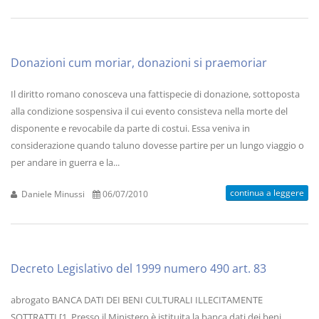
Donazioni cum moriar, donazioni si praemoriar
Il diritto romano conosceva una fattispecie di donazione, sottoposta
alla condizione sospensiva il cui evento consisteva nella morte del
disponente e revocabile da parte di costui. Essa veniva in
considerazione quando taluno dovesse partire per un lungo viaggio o
per andare in guerra e la...
continua a leggere
Daniele Minussi
06/07/2010
Decreto Legislativo del 1999 numero 490 art. 83
abrogato BANCA DATI DEI BENI CULTURALI ILLECITAMENTE
SOTTRATTI [1. Presso il Ministero è istituita la banca dati dei beni