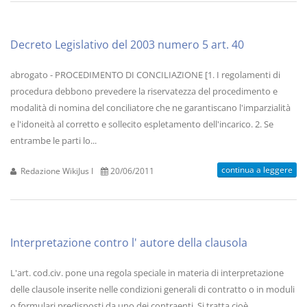
Decreto Legislativo del 2003 numero 5 art. 40
abrogato - PROCEDIMENTO DI CONCILIAZIONE [1. I regolamenti di
procedura debbono prevedere la riservatezza del procedimento e
modalità di nomina del conciliatore che ne garantiscano l'imparzialità
e l'idoneità al corretto e sollecito espletamento dell'incarico. 2. Se
entrambe le parti lo...
continua a leggere
Redazione WikiJus I
20/06/2011
Interpretazione contro l' autore della clausola
L'art. cod.civ. pone una regola speciale in materia di interpretazione
delle clausole inserite nelle condizioni generali di contratto o in moduli
o formulari predisposti da uno dei contraenti. Si tratta cioè