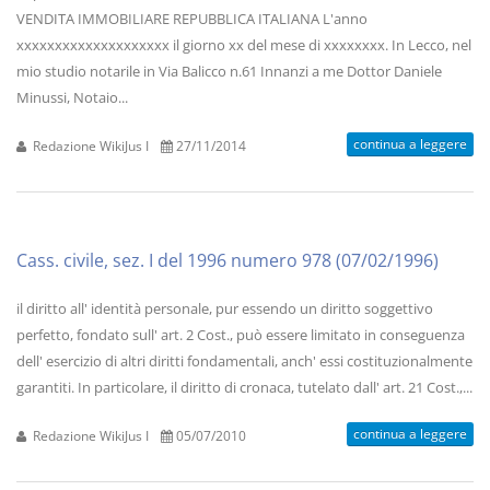
VENDITA IMMOBILIARE REPUBBLICA ITALIANA L'anno
xxxxxxxxxxxxxxxxxxxx il giorno xx del mese di xxxxxxxx. In Lecco, nel
mio studio notarile in Via Balicco n.61 Innanzi a me Dottor Daniele
Minussi, Notaio...
continua a leggere
Redazione WikiJus I
27/11/2014
Cass. civile, sez. I del 1996 numero 978 (07/02/1996)
il diritto all' identità personale, pur essendo un diritto soggettivo
perfetto, fondato sull' art. 2 Cost., può essere limitato in conseguenza
dell' esercizio di altri diritti fondamentali, anch' essi costituzionalmente
garantiti. In particolare, il diritto di cronaca, tutelato dall' art. 21 Cost.,...
continua a leggere
Redazione WikiJus I
05/07/2010