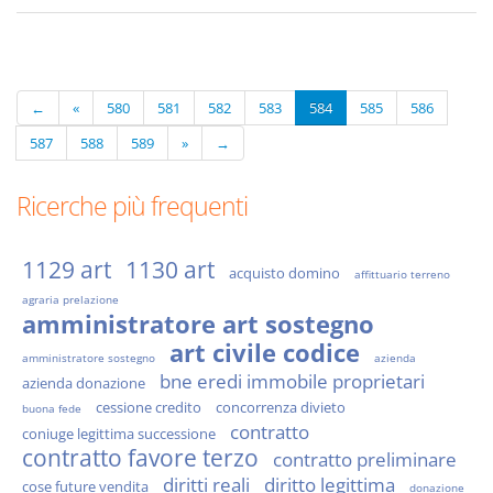
←
«
580
581
582
583
584
585
586
587
588
589
»
→
Ricerche più frequenti
1129 art
1130 art
acquisto domino
affittuario terreno
agraria prelazione
amministratore art sostegno
art civile codice
amministratore sostegno
azienda
bne eredi immobile proprietari
azienda donazione
cessione credito
concorrenza divieto
buona fede
contratto
coniuge legittima successione
contratto favore terzo
contratto preliminare
diritti reali
diritto legittima
cose future vendita
donazione