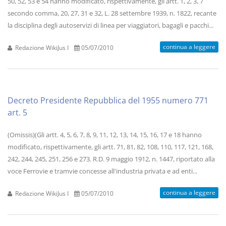
50, 52, 53 e 54 hanno modificato, rispettivamente, gli artt. 1, 2, 3, 7
secondo comma, 20, 27, 31 e 32, L. 28 settembre 1939, n. 1822, recante
la disciplina degli autoservizi di linea per viaggiatori, bagagli e pacchi...
continua a leggere
Redazione WikiJus I
05/07/2010
Decreto Presidente Repubblica del 1955 numero 771
art. 5
(Omissis)(Gli artt. 4, 5, 6, 7, 8, 9, 11, 12, 13, 14, 15, 16, 17 e 18 hanno
modificato, rispettivamente, gli artt. 71, 81, 82, 108, 110, 117, 121, 168,
242, 244, 245, 251, 256 e 273. R.D. 9 maggio 1912, n. 1447, riportato alla
voce Ferrovie e tramvie concesse all'industria privata e ad enti...
continua a leggere
Redazione WikiJus I
05/07/2010