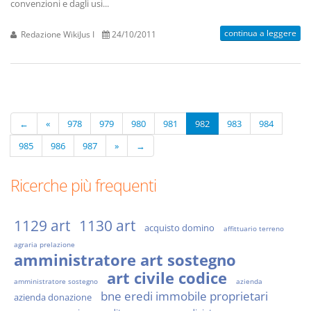
convenzioni e dagli usi...
continua a leggere
Redazione WikiJus I
24/10/2011
←
«
978
979
980
981
982
983
984
985
986
987
»
→
Ricerche più frequenti
1129 art
1130 art
acquisto domino
affittuario terreno
agraria prelazione
amministratore art sostegno
art civile codice
amministratore sostegno
azienda
bne eredi immobile proprietari
azienda donazione