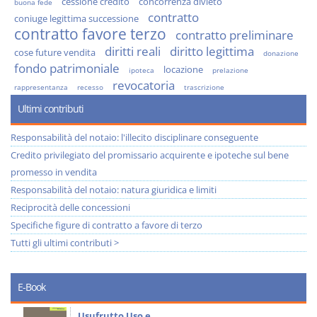
cessione credito
concorrenza divieto
buona fede
contratto
coniuge legittima successione
contratto favore terzo
contratto preliminare
diritti reali
diritto legittima
cose future vendita
donazione
fondo patrimoniale
locazione
ipoteca
prelazione
revocatoria
rappresentanza
recesso
trascrizione
Ultimi contributi
Responsabilità del notaio: l'illecito disciplinare conseguente
Credito privilegiato del promissario acquirente e ipoteche sul bene
promesso in vendita
Responsabilità del notaio: natura giuridica e limiti
Reciprocità delle concessioni
Specifiche figure di contratto a favore di terzo
Tutti gli ultimi contributi >
E-Book
Prescrizione e