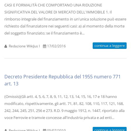
CASI E FORMALITÀ CHE COMPORTANO UNA RIDUZIONE
SIGNIFICATIVA DEL VALORE DI MERCATO DELL'IMMOBILE 1. Il
rimborso integrale del finanziamento in un'unica soluzione può essere
richiesto dal finanziatore nei seguenti casi: a) al momento della morte
del soggetto finanziato; se il finanziamento è...
continua a leggere
Redazione WikiJus I
17/02/2016
Decreto Presidente Repubblica del 1955 numero 771
art. 13
(Omissis)(Gli artt. 4, 5, 6, 7, 8, 9, 11, 12, 13, 14, 15, 16, 17 e 18 hanno
modificato, rispettivamente, gli artt. 71, 81, 82, 108, 110, 117, 121, 168,
242, 244, 245, 251, 256 e 273. R.D. 9 maggio 1912, n. 1447, riportato alla
voce Ferrovie e tramvie concesse all'industria privata e ad enti...
continua a leggere
Redazione WikiJus I
05/07/2010