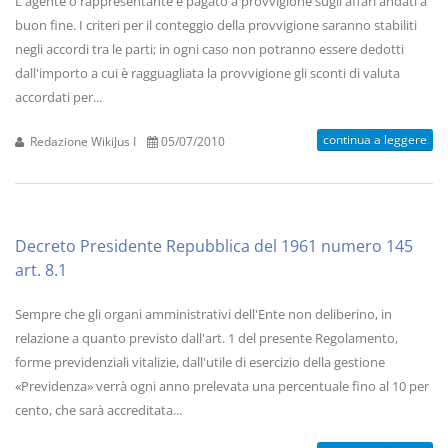
L'agente o rappresentante è pagato a provvigione sugli affari andati a
buon fine. I criteri per il conteggio della provvigione saranno stabiliti
negli accordi tra le parti; in ogni caso non potranno essere dedotti
dall'importo a cui è ragguagliata la provvigione gli sconti di valuta
accordati per...
continua a leggere
Redazione WikiJus I
05/07/2010
Decreto Presidente Repubblica del 1961 numero 145
art. 8.1
Sempre che gli organi amministrativi dell'Ente non deliberino, in
relazione a quanto previsto dall'art. 1 del presente Regolamento,
forme previdenziali vitalizie, dall'utile di esercizio della gestione
«Previdenza» verrà ogni anno prelevata una percentuale fino al 10 per
cento, che sarà accreditata...