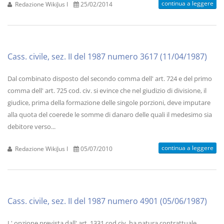
continua a leggere
Redazione WikiJus I
25/02/2014
Cass. civile, sez. II del 1987 numero 3617 (11/04/1987)
Dal combinato disposto del secondo comma dell' art. 724 e del primo
comma dell' art. 725 cod. civ. si evince che nel giudizio di divisione, il
giudice, prima della formazione delle singole porzioni, deve imputare
alla quota del coerede le somme di danaro delle quali il medesimo sia
debitore verso...
continua a leggere
Redazione WikiJus I
05/07/2010
Cass. civile, sez. II del 1987 numero 4901 (05/06/1987)
L' opzione prevista dall' art. 1331 cod.civ. ha natura contrattuale,