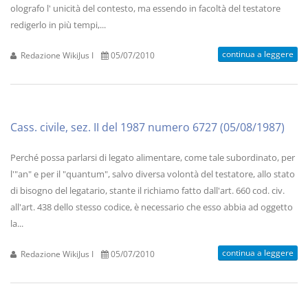
olografo l' unicità del contesto, ma essendo in facoltà del testatore
redigerlo in più tempi,...
continua a leggere
Redazione WikiJus I
05/07/2010
Cass. civile, sez. II del 1987 numero 6727 (05/08/1987)
Perché possa parlarsi di legato alimentare, come tale subordinato, per
l'"an" e per il "quantum", salvo diversa volontà del testatore, allo stato
di bisogno del legatario, stante il richiamo fatto dall'art. 660 cod. civ.
all'art. 438 dello stesso codice, è necessario che esso abbia ad oggetto
la...
continua a leggere
Redazione WikiJus I
05/07/2010