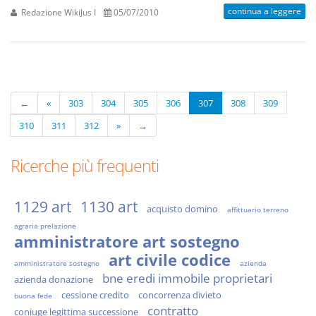
continua a leggere
Redazione WikiJus I
05/07/2010
←
«
303
304
305
306
307
308
309
310
311
312
»
→
Ricerche più frequenti
1129 art
1130 art
acquisto domino
affittuario terreno
agraria prelazione
amministratore art sostegno
art civile codice
amministratore sostegno
azienda
bne eredi immobile proprietari
azienda donazione
cessione credito
concorrenza divieto
buona fede
contratto
coniuge legittima successione