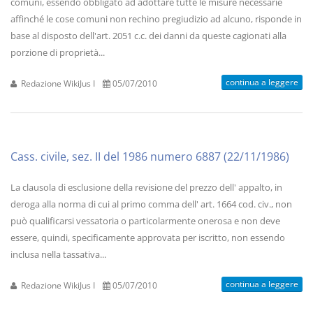
comuni, essendo obbligato ad adottare tutte le misure necessarie
affinché le cose comuni non rechino pregiudizio ad alcuno, risponde in
base al disposto dell'art. 2051 c.c. dei danni da queste cagionati alla
porzione di proprietà...
continua a leggere
Redazione WikiJus I
05/07/2010
Cass. civile, sez. II del 1986 numero 6887 (22/11/1986)
La clausola di esclusione della revisione del prezzo dell' appalto, in
deroga alla norma di cui al primo comma dell' art. 1664 cod. civ., non
può qualificarsi vessatoria o particolarmente onerosa e non deve
essere, quindi, specificamente approvata per iscritto, non essendo
inclusa nella tassativa...
continua a leggere
Redazione WikiJus I
05/07/2010