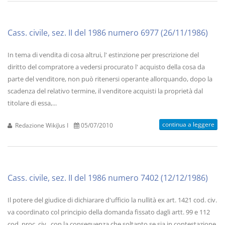
Cass. civile, sez. II del 1986 numero 6977 (26/11/1986)
In tema di vendita di cosa altrui, l' estinzione per prescrizione del
diritto del compratore a vedersi procurato l' acquisto della cosa da
parte del venditore, non può ritenersi operante allorquando, dopo la
scadenza del relativo termine, il venditore acquisti la proprietà dal
titolare di essa,...
continua a leggere
Redazione WikiJus I
05/07/2010
Cass. civile, sez. II del 1986 numero 7402 (12/12/1986)
Il potere del giudice di dichiarare d'ufficio la nullità ex art. 1421 cod. civ.
va coordinato col principio della domanda fissato dagli artt. 99 e 112
cod. proc. civ., con la conseguenza che soltanto se sia in contestazione