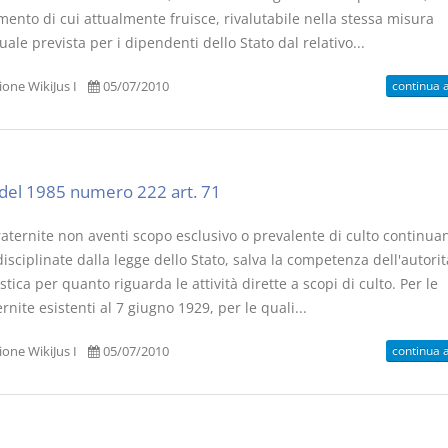
ento di cui attualmente fruisce, rivalutabile nella stessa misura
ale prevista per i dipendenti dello Stato dal relativo...
continua 
one WikiJus I
05/07/2010
Prescrizione e
Rapporto e
decadenza
relazione gi
D. Minussi
D. Minussi
del 1985 numero 222 art. 71
Versione ebook
Versione eb
€ 4,19
(iva incl.)
(iva incl.)
raternite non aventi scopo esclusivo o prevalente di culto continua
isciplinate dalla legge dello Stato, salva la competenza dell'autorit
stica per quanto riguarda le attività dirette a scopi di culto. Per le
rnite esistenti al 7 giugno 1929, per le quali...
continua 
one WikiJus I
05/07/2010