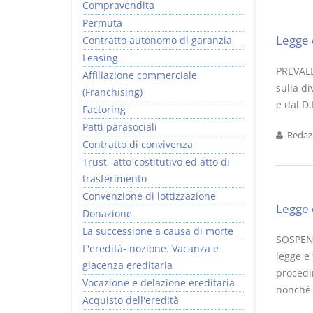
Compravendita
Permuta
Legge 
Contratto autonomo di garanzia
Leasing
PREVALE
Affiliazione commerciale
sulla di
(Franchising)
e dal D.
Factoring
Patti parasociali
Redazi
Contratto di convivenza
Trust- atto costitutivo ed atto di
trasferimento
Convenzione di lottizzazione
Legge 
Donazione
La successione a causa di morte
SOSPENS
L'eredità- nozione. Vacanza e
legge e 
giacenza ereditaria
procedim
Vocazione e delazione ereditaria
nonché q
Acquisto dell'eredità