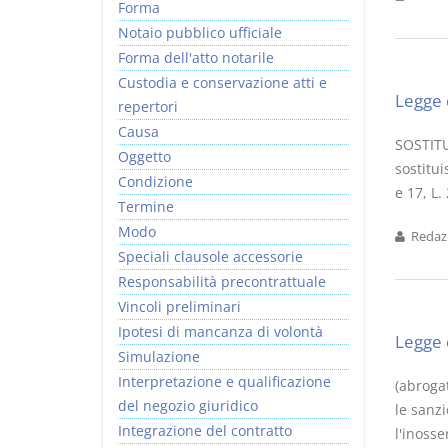
Forma
Notaio pubblico ufficiale
Forma dell'atto notarile
Custodia e conservazione atti e
Legge 
repertori
Causa
SOSTITU
Oggetto
sostitui
Condizione
e 17, L.
Termine
Modo
Redazi
Speciali clausole accessorie
Responsabilità precontrattuale
Vincoli preliminari
Ipotesi di mancanza di volontà
Legge 
Simulazione
Interpretazione e qualificazione
(abrogat
del negozio giuridico
le sanzi
Integrazione del contratto
l'inosse