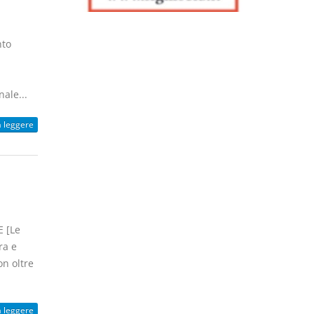
nto
ale...
a leggere
 [Le
ra e
n oltre
a leggere