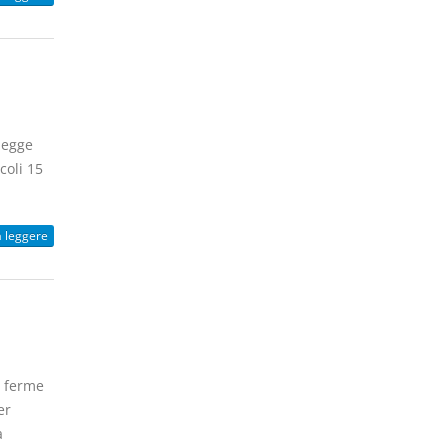
legge
coli 15
a leggere
e ferme
er
a