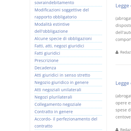
sovraindebitamento
Legge 
Modificazioni soggettive del
rapporto obbligatorio
(abroga
Modalità estintive
disposto
dell'obbligazione
dell'aut
Alcune specie di obbligazioni
comport
Fatti, atti, negozi giuridici
Redazi
Fatti giuridici
Prescrizione
Decadenza
Atti giuridici in senso stretto
Negozio giuridico in genere
Legge 
Atti negoziali unilaterali
(abroga
Negozi plurilaterali
opere e
Collegamento negoziale
spese d
Contratto in genere
centoven
Accordo- il perfezionamento del
contratto
Redazi