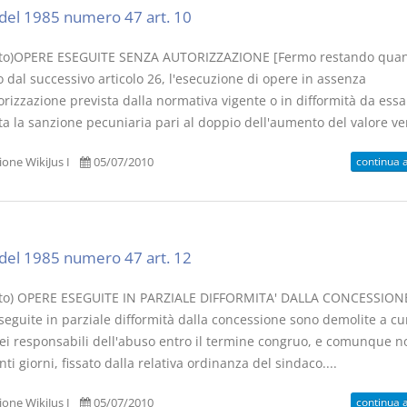
del 1985 numero 47 art. 10
to)OPERE ESEGUITE SENZA AUTORIZZAZIONE [Fermo restando qua
 dal successivo articolo 26, l'esecuzione di opere in assenza
orizzazione prevista dalla normativa vigente o in difformità da essa
a la sanzione pecuniaria pari al doppio dell'aumento del valore ven
continua 
one WikiJus I
05/07/2010
del 1985 numero 47 art. 12
to) OPERE ESEGUITE IN PARZIALE DIFFORMITA' DALLA CONCESSIONE
seguite in parziale difformità dalla concessione sono demolite a cu
ei responsabili dell'abuso entro il termine congruo, e comunque no
ti giorni, fissato dalla relativa ordinanza del sindaco....
continua 
one WikiJus I
05/07/2010