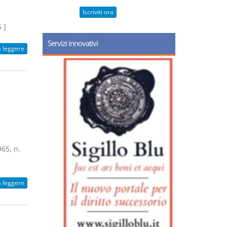
Iscriviti ora
 ]
Servizi innovativi
a leggere
965, n.
a leggere