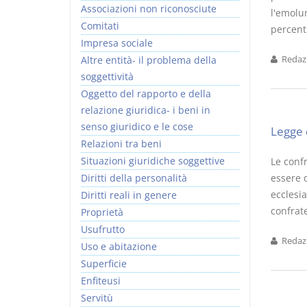
Associazioni non riconosciute
l'emolum
Comitati
percentu
Impresa sociale
Altre entità- il problema della
Redazi
soggettività
I Vincoli Preliminari
Usufrutto Uso e
Oggetto del rapporto e della
Abitazione
relazione giuridica- i beni in
D. Minussi
D. Minussi
senso giuridico e le cose
Legge 
Versione ebook
Versione ebook
€ 4,19
€ 4,19
Relazioni tra beni
(iva incl.)
(iva incl.)
Situazioni giuridiche soggettive
Le conf
Diritti della personalità
essere d
ecclesia
Diritti reali in genere
confrate
Proprietà
Usufrutto
Redazi
Uso e abitazione
Superficie
Enfiteusi
Servitù