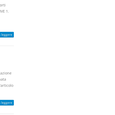
orti
IVE 1.
n
a leggere
azione
nata
articolo
a leggere