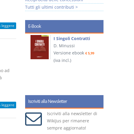
Tutti gli ultimi contributi >
a leggere
E-Book
I Singoli Contratti
uridica
D. Minussi
L
Versione ebook
€ 5,99
2
ook
(iva incl.)
€ 5,99
no ad
à
(
Iscriviti alla Newsletter
a leggere
Iscriviti alla newsletter di
WikiJus per rimanere
sempre aggiornato!