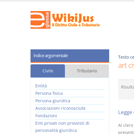
Indice argomentale
Testo ce
art c
Civile
Tributario
Entità
Risult
Persona fisica
Persona giuridica
Associazioni riconosciute
Legge 
Fondazioni
Enti privati non provvisti di
Al clero
personalità giuridica
presenti