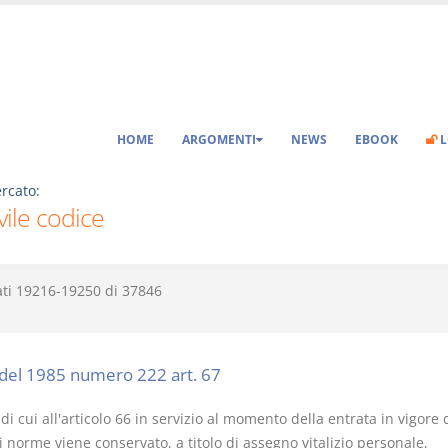
HOME
ARGOMENTI
NEWS
EBOOK
L
rcato:
ivile codice
ati
19216-19250
di
37846
del 1985 numero 222 art. 67
 di cui all'articolo 66 in servizio al momento della entrata in vigore 
 norme viene conservato, a titolo di assegno vitalizio personale,