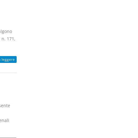
algono
 n. 171,
a leggere
sente
enali