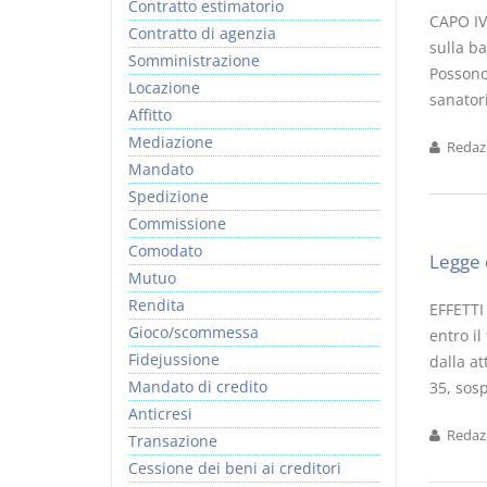
Contratto estimatorio
CAPO IV 
Contratto di agenzia
sulla b
Somministrazione
Possono,
Locazione
sanatori
Affitto
Mediazione
Redazi
Mandato
Spedizione
Commissione
Comodato
Legge 
Mutuo
Rendita
EFFETTI
Gioco/scommessa
entro i
Fidejussione
dalla a
Mandato di credito
35, sos
Anticresi
Redazi
Transazione
Cessione dei beni ai creditori