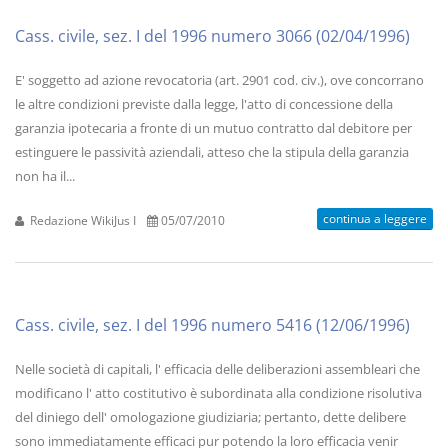
Cass. civile, sez. I del 1996 numero 3066 (02/04/1996)
E' soggetto ad azione revocatoria (art. 2901 cod. civ.), ove concorrano
le altre condizioni previste dalla legge, l'atto di concessione della
garanzia ipotecaria a fronte di un mutuo contratto dal debitore per
estinguere le passività aziendali, atteso che la stipula della garanzia
non ha il...
continua a leggere
Redazione WikiJus I
05/07/2010
Cass. civile, sez. I del 1996 numero 5416 (12/06/1996)
Nelle società di capitali, l' efficacia delle deliberazioni assembleari che
modificano l' atto costitutivo è subordinata alla condizione risolutiva
del diniego dell' omologazione giudiziaria; pertanto, dette delibere
sono immediatamente efficaci pur potendo la loro efficacia venir