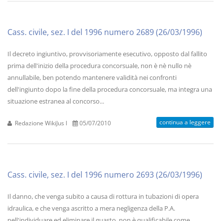
Cass. civile, sez. I del 1996 numero 2689 (26/03/1996)
Il decreto ingiuntivo, provvisoriamente esecutivo, opposto dal fallito
prima dell'inizio della procedura concorsuale, non è nè nullo nè
annullabile, ben potendo mantenere validità nei confronti
dell'ingiunto dopo la fine della procedura concorsuale, ma integra una
situazione estranea al concorso...
continua a leggere
Redazione WikiJus I
05/07/2010
Cass. civile, sez. I del 1996 numero 2693 (26/03/1996)
Il danno, che venga subito a causa di rottura in tubazioni di opera
idraulica, e che venga ascritto a mera negligenza della P.A.
nell'individuare ed eliminare il guasto, non è qualificabile come