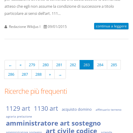
atteso che egli non assume la condizione di successore a titolo
particolare ai sensi dell’art. 111...
continua a leggere
Redazione WikiJus I
09/01/2015
←
«
279
280
281
282
283
284
285
286
287
288
»
→
Ricerche più frequenti
1129 art
1130 art
acquisto domino
affittuario terreno
agraria prelazione
amministratore art sostegno
art civile codice
amministratore sostegno
azienda