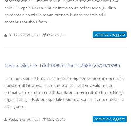
concessa con d.l. 2 marzo 1989 n. 69, convertito con modificazioni
nella l. 27 aprile 1989 n. 154, sia intervenuta nel corso del giudizio
pendente dinanzi alla commissione tributaria centrale ed il
contribuente abbia fatto...
continua a leggere
Redazione WikiJus I
05/07/2010
Cass. civile, sez. I del 1996 numero 2688 (26/03/1996)
La commissione tributaria centrale è competente anche in ordine alle
questioni di fatto, escluse soltanto quelle relative a valutazione
estimativa, le quali, in sede di ripartizione interna di attribuzioni fra gli
organi della giurisdizione speciale tributaria, sono soltanto quelle che
attengono...
continua a leggere
Redazione WikiJus I
05/07/2010