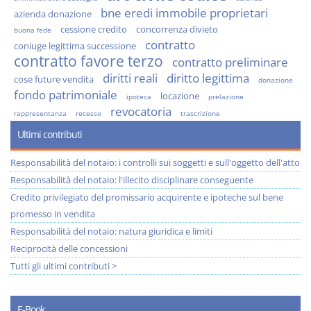
bne eredi immobile proprietari
azienda donazione
cessione credito
concorrenza divieto
buona fede
contratto
coniuge legittima successione
contratto favore terzo
contratto preliminare
diritti reali
diritto legittima
cose future vendita
donazione
fondo patrimoniale
locazione
ipoteca
prelazione
revocatoria
rappresentanza
recesso
trascrizione
Ultimi contributi
Responsabilità del notaio: i controlli sui soggetti e sull'oggetto dell'atto
Responsabilità del notaio: l'illecito disciplinare conseguente
Credito privilegiato del promissario acquirente e ipoteche sul bene
promesso in vendita
Responsabilità del notaio: natura giuridica e limiti
Reciprocità delle concessioni
Tutti gli ultimi contributi >
E-Book