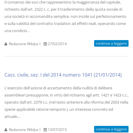
Il consenso dei soci che rappresentino la maggioranza del capitale,
richiesto dall'art. 2322 c. c. per il trasferimento della quota sociale di
una società in accomandita semplice, non incide sul perfezionamento
e sulla validità del contratto traslativo ad effetti reali, operando come
una condicio...
continua a leggere
Redazione WikiJus I
27/02/2014
Cass. civile, sez. I del 2014 numero 1041 (21/01/2014)
L'esercizio dell'azione di accertamento della nullità di delibere
assembleari presuppone, in virtù del richiamo agli artt. 1421 e 1423 c.c.,
operato dall'art. 2379 c.c. (nel testo anteriore alla riforma del 2003 nella
specie applicabile ratione temporis ), un interesse concreto ed
attuale,...
continua a leggere
Redazione WikiJus I
13/07/2015