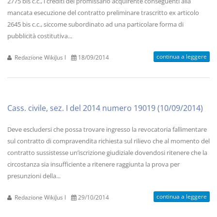
2775 bis c.c., i crediti del promissario acquirente conseguenti alla
mancata esecuzione del contratto preliminare trascritto ex articolo
2645 bis c.c., siccome subordinato ad una particolare forma di
pubblicità costitutiva...
continua a leggere
Redazione WikiJus I
18/09/2014
Cass. civile, sez. I del 2014 numero 19019 (10/09/2014)
Deve escludersi che possa trovare ingresso la revocatoria fallimentare
sul contratto di compravendita richiesta sul rilievo che al momento del
contratto sussistesse un’iscrizione giudiziale dovendosi ritenere che la
circostanza sia insufficiente a ritenere raggiunta la prova per
presunzioni della...
continua a leggere
Redazione WikiJus I
29/10/2014