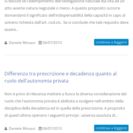
Si discute se l'adempimento dell'obbligazione naturale dia vita ad un
atto avente natura negoziale o meno. A questo proposito occorre
domandarsi il significato dell'indispensabilitá della capacitá in capo al
solvens richiesta dall'art. cod.civ.. Se si conclude che tale requisito deve
essere...
continua a leggere
Daniele Minussi
06/07/2010
Differenza tra prescrizione e decadenza quanto al
ruolo dell'autonomia privata
Non è privo di rilevanza mettere a fuoco la diversa considerazione del
ruolo che l'autonomia privata è abilitata a svolgere nell'ambito della
disciplina della decadenza ed in quella della prescrizione. A proposito
di quest'ultima operano i seguenti principi : assenza assoluta di...
continua a leggere
Daniele Minussi
06/07/2010