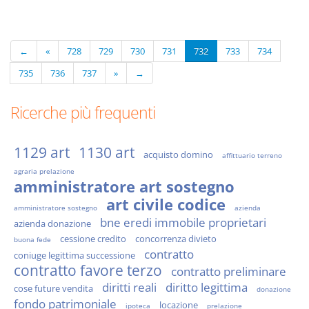
←
«
728
729
730
731
732
733
734
735
736
737
»
→
Ricerche più frequenti
1129 art
1130 art
acquisto domino
affittuario terreno
agraria prelazione
amministratore art sostegno
art civile codice
amministratore sostegno
azienda
bne eredi immobile proprietari
azienda donazione
cessione credito
concorrenza divieto
buona fede
contratto
coniuge legittima successione
contratto favore terzo
contratto preliminare
diritti reali
diritto legittima
cose future vendita
donazione
fondo patrimoniale
locazione
ipoteca
prelazione