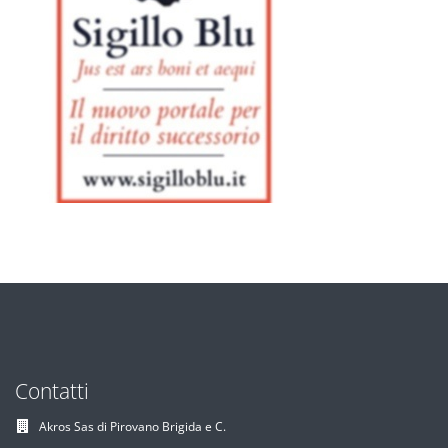
Contatti
Akros Sas di Pirovano Brigida e C.