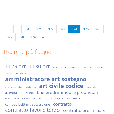
←
«
370
371
372
373
374
375
376
377
378
379
»
→
Ricerche più frequenti
1129 art
1130 art
acquisto domino
affittuario terreno
agraria prelazione
amministratore art sostegno
art civile codice
amministratore sostegno
azienda
bne eredi immobile proprietari
azienda donazione
cessione credito
concorrenza divieto
buona fede
contratto
coniuge legittima successione
contratto favore terzo
contratto preliminare