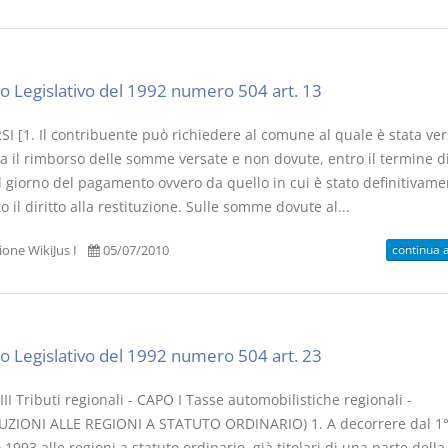
o Legislativo del 1992 numero 504 art. 13
I [1. Il contribuente può richiedere al comune al quale è stata ver
a il rimborso delle somme versate e non dovute, entro il termine di
l giorno del pagamento ovvero da quello in cui è stato definitivame
o il diritto alla restituzione. Sulle somme dovute al...
continua 
one WikiJus I
05/07/2010
o Legislativo del 1992 numero 504 art. 23
II Tributi regionali - CAPO I Tasse automobilistiche regionali -
UZIONI ALLE REGIONI A STATUTO ORDINARIO) 1. A decorrere dal 1
1993 alle regioni a statuto ordinario, già titolari di una parte della