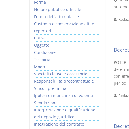
Forma
automobi
Notaio pubblico ufficiale
Forma dell'atto notarile
Redazi
Custodia e conservazione atti e
repertori
Causa
Oggetto
Decret
Condizione
Termine
POTERI 
Modo
determin
Speciali clausole accessorie
con eff
Responsabilità precontrattuale
periodi 
Vincoli preliminari
Ipotesi di mancanza di volontà
Redazi
Simulazione
Interpretazione e qualificazione
del negozio giuridico
Integrazione del contratto
Decret