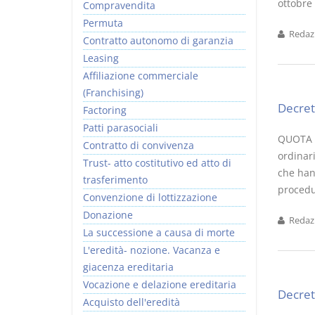
ottobre 
Compravendita
Permuta
Redazi
Contratto autonomo di garanzia
Leasing
Affiliazione commerciale
(Franchising)
Decret
Factoring
Patti parasociali
QUOTA D
Contratto di convivenza
ordinar
Trust- atto costitutivo ed atto di
che hann
trasferimento
procedur
Convenzione di lottizzazione
Donazione
Redazi
La successione a causa di morte
L'eredità- nozione. Vacanza e
giacenza ereditaria
Vocazione e delazione ereditaria
Decret
Acquisto dell'eredità