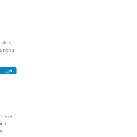
n
nsiste,
a non si
a leggere
orrere
on i
31