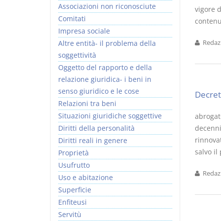
Associazioni non riconosciute
vigore d
Comitati
contenut
Impresa sociale
Altre entità- il problema della
Redazi
soggettività
I Vincoli Preliminari
Usufrutto Uso e
Oggetto del rapporto e della
Abitazione
relazione giuridica- i beni in
D. Minussi
D. Minussi
senso giuridico e le cose
Decret
Versione ebook
Versione ebook
€ 4,19
€ 4,19
Relazioni tra beni
(iva incl.)
(iva incl.)
Situazioni giuridiche soggettive
abrogato
Diritti della personalità
decennio
rinnova
Diritti reali in genere
salvo il
Proprietà
Usufrutto
Redazi
Uso e abitazione
Superficie
Enfiteusi
Servitù