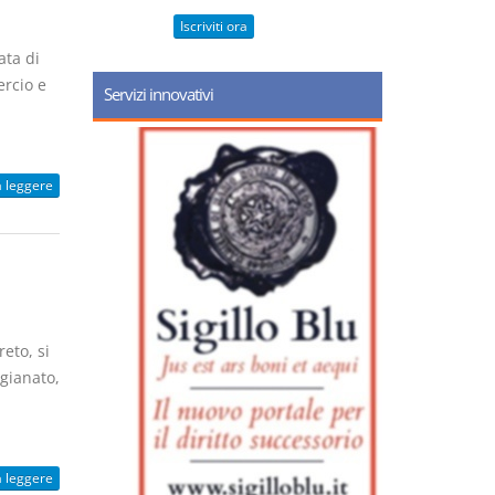
Iscriviti ora
ata di
ercio e
Servizi innovativi
a leggere
eto, si
igianato,
a leggere