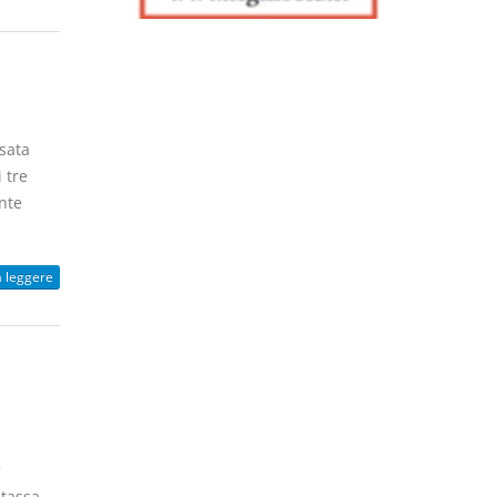
sata
 tre
nte
a leggere
°
 tassa