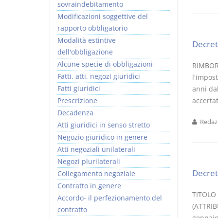
sovraindebitamento
Modificazioni soggettive del
rapporto obbligatorio
Modalità estintive
Decret
dell'obbligazione
Alcune specie di obbligazioni
RIMBORS
Fatti, atti, negozi giuridici
l'impost
Fatti giuridici
anni da
Prescrizione
accertat
Decadenza
Redazi
Atti giuridici in senso stretto
Negozio giuridico in genere
Atti negoziali unilaterali
Negozi plurilaterali
Decret
Collegamento negoziale
Contratto in genere
TITOLO I
Accordo- il perfezionamento del
(ATTRIB
contratto
gennaio 