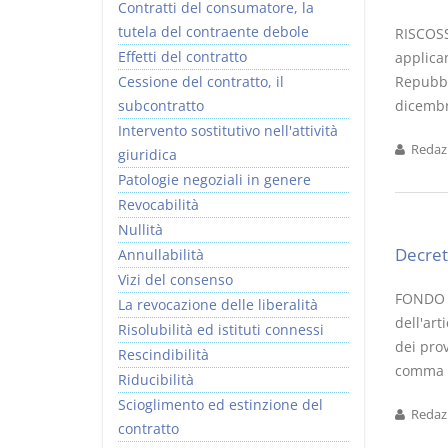
Contratti del consumatore, la
tutela del contraente debole
RISCOSSI
Effetti del contratto
applican
Cessione del contratto, il
Repubbli
subcontratto
dicembre
Intervento sostitutivo nell'attività
Redazi
giuridica
Patologie negoziali in genere
Revocabilità
Nullità
Decret
Annullabilità
Vizi del consenso
FONDO O
La revocazione delle liberalità
dell'art
Risolubilità ed istituti connessi
dei prov
Rescindibilità
comma 7,
Riducibilità
Scioglimento ed estinzione del
Redazi
contratto