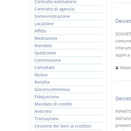
Contratto estimatorio
Contratto di agenzia
Somministrazione
Decret
Locazione
Affitto
SOGGETT
Mediazione
comune p
Mandato
interam
Spedizione
applica 
Commissione
Comodato
Redazi
Mutuo
Rendita
Gioco/scommessa
Fidejussione
Decret
Mandato di credito
Anticresi
RIPARTO
dall'ann
Transazione
proventi
Cessione dei beni ai creditori