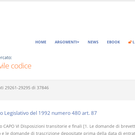
HOME
ARGOMENTI
NEWS
EBOOK
L
rcato:
ivile codice
ati
29261-29295
di
37846
o Legislativo del 1992 numero 480 art. 87
 CAPO VI Disposizioni transitorie e finali [1. Le domande di brevet
 e le domande di trascrizione depositate prima della data di entrat