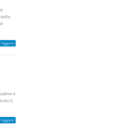
si
 della
30
a leggere
quative e
icolo 6,
a leggere