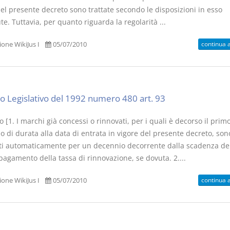
el presente decreto sono trattate secondo le disposizioni in esso
e. Tuttavia, per quanto riguarda la regolarità ...
continua 
one WikiJus I
05/07/2010
Prescrizione e
Rapporto e
decadenza
relazione gi
D. Minussi
D. Minussi
o Legislativo del 1992 numero 480 art. 93
Versione ebook
Versione eb
€ 4,19
(iva incl.)
(iva incl.)
 [1. I marchi già concessi o rinnovati, per i quali è decorso il prim
 di durata alla data di entrata in vigore del presente decreto, son
ti automaticamente per un decennio decorrente dalla scadenza de
 pagamento della tassa di rinnovazione, se dovuta. 2....
continua 
one WikiJus I
05/07/2010