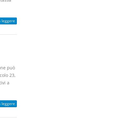
a leggere
one può
colo 23,
ivi a
a leggere