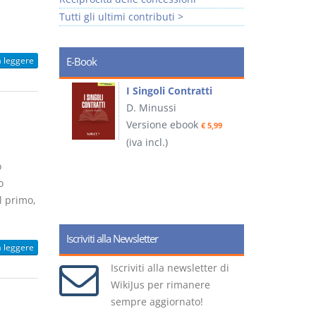
Tutti gli ultimi contributi >
a leggere
E-Book
I Singoli Contratti
uridica
D. Minussi
L
Versione ebook
€ 5,99
2
ook
(iva incl.)
€ 5,99
o
o
(
l primo,
Iscriviti alla Newsletter
a leggere
Iscriviti alla newsletter di
WikiJus per rimanere
sempre aggiornato!