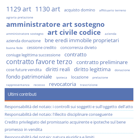
1129 art
1130 art
acquisto domino
affittuario terreno
agraria prelazione
amministratore art sostegno
art civile codice
amministratore sostegno
azienda
bne eredi immobile proprietari
azienda donazione
cessione credito
concorrenza divieto
buona fede
contratto
coniuge legittima successione
contratto favore terzo
contratto preliminare
diritti reali
diritto legittima
cose future vendita
donazione
fondo patrimoniale
locazione
ipoteca
prelazione
revocatoria
rappresentanza
recesso
trascrizione
Ultimi contributi
Responsabilità del notaio: i controlli sui soggetti e sull'oggetto dell'atto
Responsabilità del notaio: l'illecito disciplinare conseguente
Credito privilegiato del promissario acquirente e ipoteche sul bene
promesso in vendita
Responsabilità del notaio: natura giuridica e limiti