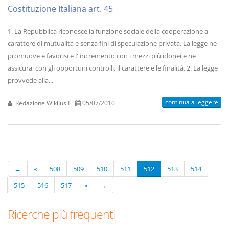
Costituzione Italiana art. 45
1. La Repubblica riconosce la funzione sociale della cooperazione a
carattere di mutualità e senza fini di speculazione privata. La legge ne
promuove e favorisce l' incremento con i mezzi più idonei e ne
assicura, con gli opportuni controlli, il carattere e le finalità. 2. La legge
provvede alla...
continua a leggere
Redazione WikiJus I
05/07/2010
←
«
508
509
510
511
512
513
514
515
516
517
»
→
Ricerche più frequenti