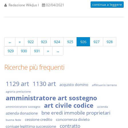
continua a leggere
Redazione WikiJus I
02/04/2021
←
«
922
923
924
925
926
927
928
929
930
931
»
→
Ricerche più frequenti
1129 art
1130 art
acquisto domino
affittuario terreno
agraria prelazione
amministratore art sostegno
art civile codice
amministratore sostegno
azienda
bne eredi immobile proprietari
azienda donazione
cessione credito
concorrenza divieto
buona fede
contratto
coniuge legittima successione