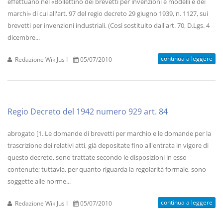
effettuano nel «Bollettino dei brevetti per invenzioni e modelli e dei
marchi» di cui all'art. 97 del regio decreto 29 giugno 1939, n. 1127, sui
brevetti per invenzioni industriali. (Così sostituito dall'art. 70, D.Lgs. 4
dicembre...
continua a leggere
Redazione WikiJus I
05/07/2010
Regio Decreto del 1942 numero 929 art. 84
abrogato [1. Le domande di brevetti per marchio e le domande per la
trascrizione dei relativi atti, già depositate fino all'entrata in vigore di
questo decreto, sono trattate secondo le disposizioni in esso
contenute; tuttavia, per quanto riguarda la regolarità formale, sono
soggette alle norme...
continua a leggere
Redazione WikiJus I
05/07/2010