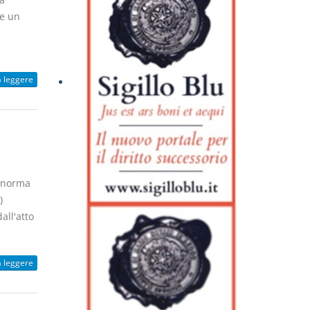
re un
a leggere
a norma
)
all'atto
a leggere