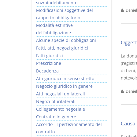
sovraindebitamento
Modificazioni soggettive del
Daniel
rapporto obbligatorio
Modalità estintive
dell'obbligazione
Alcune specie di obbligazioni
Oggett
Fatti, atti, negozi giuridici
Fatti giuridici
La donaz
Prescrizione
(registr
di beni,
Decadenza
notevole
Atti giuridici in senso stretto
Negozio giuridico in genere
Daniel
Atti negoziali unilaterali
Negozi plurilaterali
Collegamento negoziale
Contratto in genere
Causa 
Accordo- il perfezionamento del
contratto
Partico