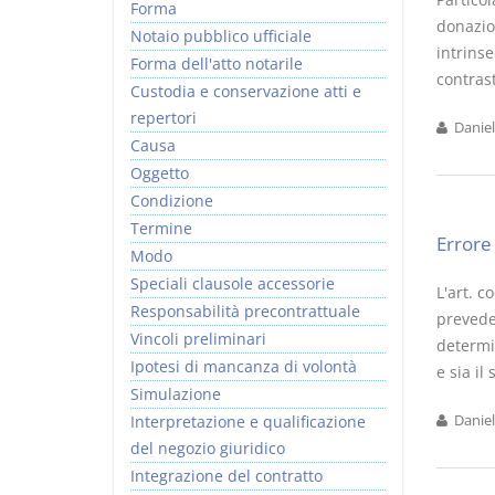
Forma
donazion
Notaio pubblico ufficiale
intrinse
Forma dell'atto notarile
contras
Custodia e conservazione atti e
repertori
Daniel
Causa
Oggetto
Condizione
Termine
Errore
Modo
Speciali clausole accessorie
L'art. c
Responsabilità precontrattuale
prevede 
Vincoli preliminari
determin
Ipotesi di mancanza di volontà
e sia il
Simulazione
Interpretazione e qualificazione
Daniel
del negozio giuridico
Integrazione del contratto