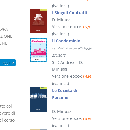
(iva incl.)
I Singoli Contratti
D. Minussi
Versione ebook
€ 5,99
APPA
(iva incl.)
AZIONE
Il Condominio
IONE
La riforma di cui alla legge
220/2012
S. D'Andrea – D.
a leggere
Minussi
Versione ebook
€ 6,99
(iva incl.)
Le Società di
Persone
tto col
D. Minussi
favore di
Versione ebook
€ 5,99
el corso
(iva incl.)