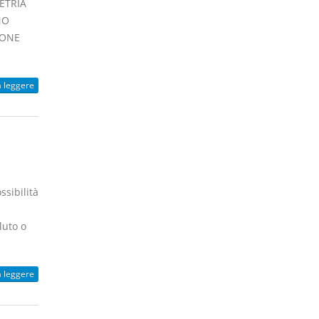
ETRIA
NO
IONE
a leggere
ssibilità
luto o
a leggere