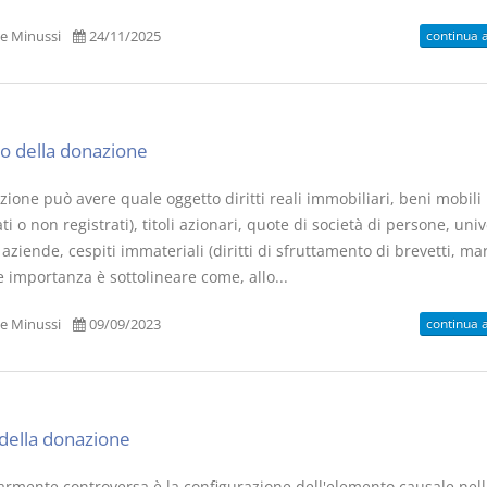
continua 
e Minussi
24/11/2025
o della donazione
ione può avere quale oggetto diritti reali immobiliari, beni mobili
ati o non registrati), titoli azionari, quote di società di persone, univ
 aziende, cespiti immateriali (diritti di sfruttamento di brevetti, mar
 importanza è sottolineare come, allo...
continua 
e Minussi
09/09/2023
della donazione
larmente controversa è la configurazione dell'elemento causale nell