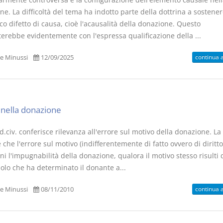
e. La difficoltà del tema ha indotto parte della dottrina a sostene
co difetto di causa, cioè l'acausalità della donazione. Questo
terebbe evidentemente con l'espressa qualificazione della ...
continua 
e Minussi
12/09/2025
 nella donazione
od.civ. conferisce rilevanza all'errore sul motivo della donazione. L
che l'errore sul motivo (indifferentemente di fatto ovvero di diritto
i l'impugnabilità della donazione, qualora il motivo stesso risulti d
 solo che ha determinato il donante a...
continua 
e Minussi
08/11/2010