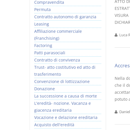
ATTO D
Compravendita
ESTRAT
Permuta
VISURA
Contratto autonomo di garanzia
DICHIAR
Leasing
Affiliazione commerciale
Luca R
(Franchising)
Factoring
Patti parasociali
Contratto di convivenza
Accres
Trust- atto costitutivo ed atto di
trasferimento
Nella do
Convenzione di lottizzazione
che il 
Donazione
accettan
La successione a causa di morte
potuto 
L'eredità- nozione. Vacanza e
giacenza ereditaria
Daniel
Vocazione e delazione ereditaria
Acquisto dell'eredità