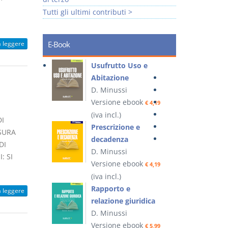
Tutti gli ultimi contributi >
a leggere
E-Book
Usufrutto Uso e
Abitazione
D. Minussi
Versione ebook
€ 4,19
(iva incl.)
I
Prescrizione e
SURA
decadenza
DI
D. Minussi
: SI
Versione ebook
€ 4,19
(iva incl.)
Rapporto e
a leggere
relazione giuridica
D. Minussi
Versione ebook
€ 5,99