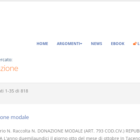
HOME
ARGOMENTI
NEWS
EBOOK
L
rcato:
zione
ati
1-35
di
818
ione modale
rio N. Raccolta N. DONAZIONE MODALE (ART. 793 COD.CIV.) REPUB
A L'anno duemilaundici il giorno otto del mese di ottobre In Taceno