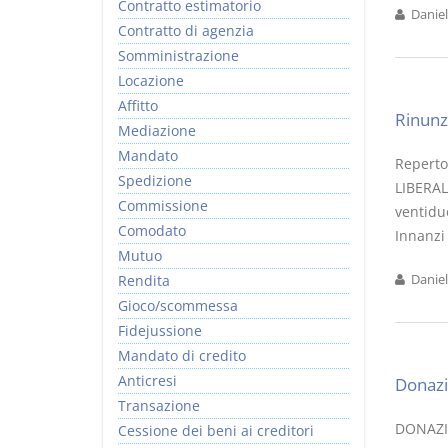
Contratto estimatorio
Daniel
Contratto di agenzia
Somministrazione
Locazione
Affitto
Rinunz
Mediazione
Mandato
Reperto
Spedizione
LIBERAL
Commissione
ventidue
Comodato
Innanzi
Mutuo
Rendita
Daniel
Gioco/scommessa
Fidejussione
Mandato di credito
Anticresi
Donazi
Transazione
DONAZI
Cessione dei beni ai creditori