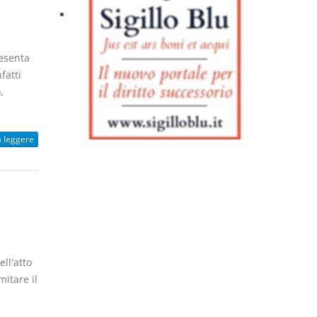
resenta
fatti
,
a leggere
ell'atto
mitare il