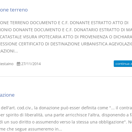
one terreno
ONE TERRENO DOCUMENTO E C.F. DONANTE ESTRATTO ATTO DI
ONIO DONANTE DOCUMENTO E C.F. DONATARIO ESTRATTO DI M
 CATASTALE VISURA IPOTECARIA ATTO DI PROVENIENZA O DICHIAR
CESSIONE CERTIFICATO DI DESTINAZIONE URBANISTICA AGEVOLAZ
AZIONI...
continua 
estaino
27/11/2014
azione
 dell'art. cod.civ., la donazione può esser definita come "... il contra
er spirito di liberalità, una parte arricchisce l'altra, disponendo a 
di un suo diritto o assumendo verso la stessa una obbligazione". N
ame che segue assumeremo in...