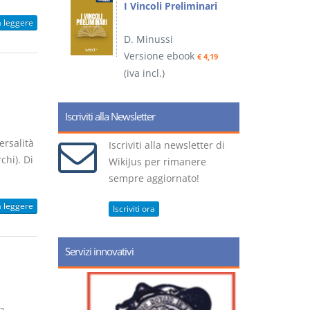
I Vincoli Preliminari
a leggere
D. Minussi
Versione ebook
€ 4,19
(iva incl.)
Iscriviti alla Newsletter
ersalità
Iscriviti alla newsletter di
chi). Di
WikiJus per rimanere
sempre aggiornato!
a leggere
Iscriviti ora
Servizi innovativi
a