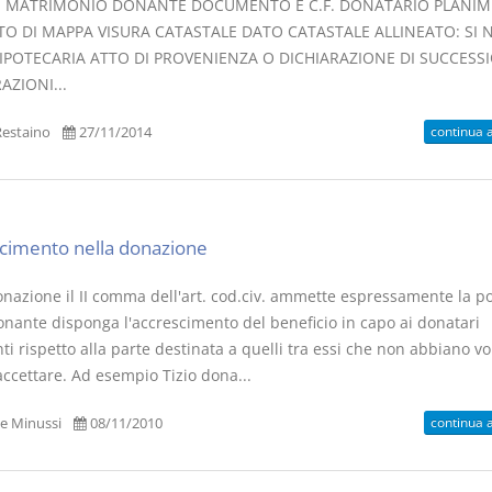
I MATRIMONIO DONANTE DOCUMENTO E C.F. DONATARIO PLANIM
TO DI MAPPA VISURA CATASTALE DATO CATASTALE ALLINEATO: SI 
 IPOTECARIA ATTO DI PROVENIENZA O DICHIARAZIONE DI SUCCESS
AZIONI...
continua 
estaino
27/11/2014
cimento nella donazione
nazione il II comma dell'art. cod.civ. ammette espressamente la po
donante disponga l'accrescimento del beneficio in capo ai donatari
ti rispetto alla parte destinata a quelli tra essi che non abbiano vo
accettare. Ad esempio Tizio dona...
continua 
e Minussi
08/11/2010