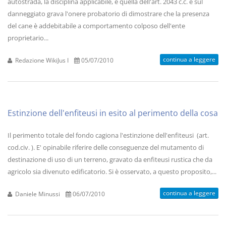
autostrada, la disciplina applicabile, è quella dell'art. 2043 c.c. e sul
danneggiato grava l'onere probatorio di dimostrare che la presenza
del cane è addebitabile a comportamento colposo dell'ente
proprietario...
continua a leggere
Redazione WikiJus I
05/07/2010
Estinzione dell'enfiteusi in esito al perimento della cosa
Il perimento totale del fondo cagiona l'estinzione dell'enfiteusi (art.
cod.civ. ). E' opinabile riferire delle conseguenze del mutamento di
destinazione di uso di un terreno, gravato da enfiteusi rustica che da
agricolo sia divenuto edificatorio. Si è osservato, a questo proposito,...
continua a leggere
Daniele Minussi
06/07/2010