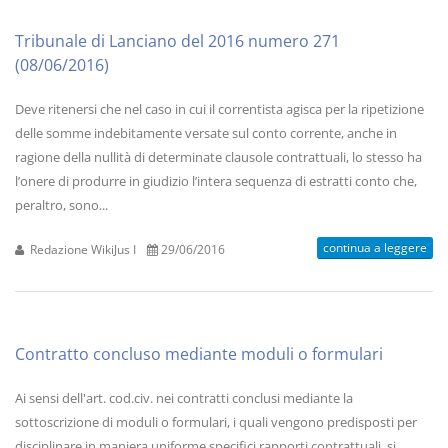
Tribunale di Lanciano del 2016 numero 271
(08/06/2016)
Deve ritenersi che nel caso in cui il correntista agisca per la ripetizione
delle somme indebitamente versate sul conto corrente, anche in
ragione della nullità di determinate clausole contrattuali, lo stesso ha
l’onere di produrre in giudizio l’intera sequenza di estratti conto che,
peraltro, sono...
continua a leggere
Redazione WikiJus I
29/06/2016
Contratto concluso mediante moduli o formulari
Ai sensi dell'art. cod.civ. nei contratti conclusi mediante la
sottoscrizione di moduli o formulari, i quali vengono predisposti per
disciplinare in maniera uniforme specifici rapporti contrattuali, si