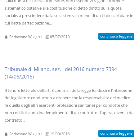
sulla quota di società di persone, non essendovi ragioni di ordine
sistematico ostative alla costituzione di detto diritto sulla quota
sociale, a prescindere dalla sussistenza o meno di un titolo cartolare in
cui detta partecipazione...
continua a leggere
Redazione WikiJus I
05/07/2010
Tribunale di Milano, sez. I del 2016 numero 7394
(14/06/2016)
Il tenore letterale dell’art. 3 comma I della legge Balduzzi e l’intenzione
del legislatore conducono a ritenere che la responsabilità del medico
(e quella degli altri esercenti professioni sanitarie) per condotte che
non costituiscono inadempimento di un contratto d’opera, diverso dal
contratto...
continua a leggere
Redazione WikiJus I
19/09/2016