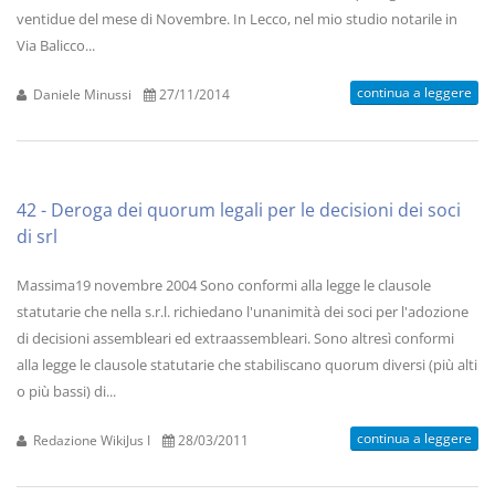
ventidue del mese di Novembre. In Lecco, nel mio studio notarile in
Via Balicco...
continua a leggere
Daniele Minussi
27/11/2014
42 - Deroga dei quorum legali per le decisioni dei soci
di srl
Massima19 novembre 2004 Sono conformi alla legge le clausole
statutarie che nella s.r.l. richiedano l'unanimità dei soci per l'adozione
di decisioni assembleari ed extraassembleari. Sono altresì conformi
alla legge le clausole statutarie che stabiliscano quorum diversi (più alti
o più bassi) di...
continua a leggere
Redazione WikiJus I
28/03/2011