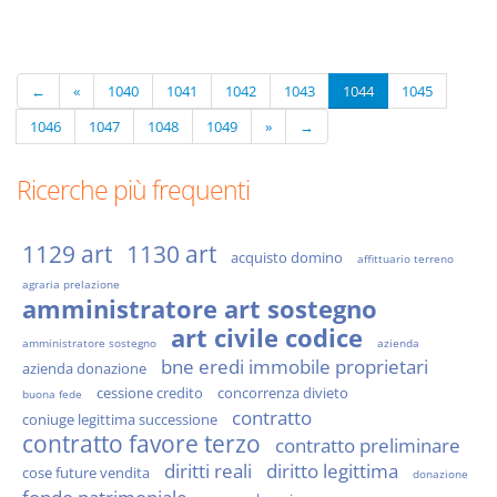
←
«
1040
1041
1042
1043
1044
1045
1046
1047
1048
1049
»
→
Ricerche più frequenti
1129 art
1130 art
acquisto domino
affittuario terreno
agraria prelazione
amministratore art sostegno
art civile codice
amministratore sostegno
azienda
bne eredi immobile proprietari
azienda donazione
cessione credito
concorrenza divieto
buona fede
contratto
coniuge legittima successione
contratto favore terzo
contratto preliminare
diritti reali
diritto legittima
cose future vendita
donazione