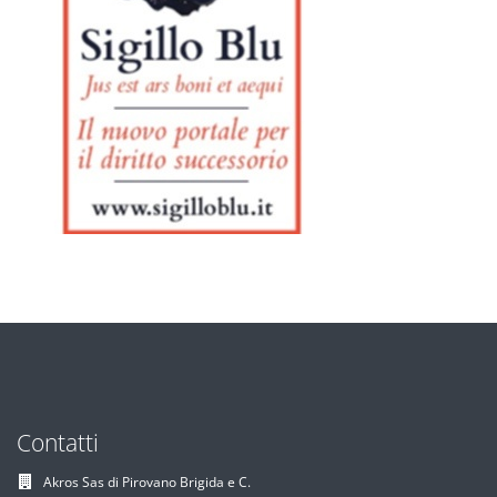
Contatti
Akros Sas di Pirovano Brigida e C.