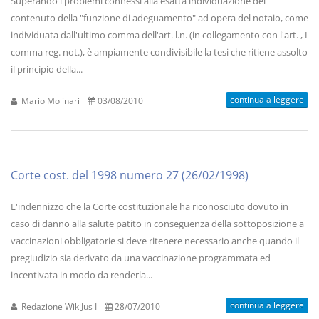
Superando i problemi connessi alla esatta individuazione del
contenuto della "funzione di adeguamento" ad opera del notaio, come
individuata dall'ultimo comma dell'art. l.n. (in collegamento con l'art. , I
comma reg. not.), è ampiamente condivisibile la tesi che ritiene assolto
il principio della...
continua a leggere
Mario Molinari
03/08/2010
Corte cost. del 1998 numero 27 (26/02/1998)
L'indennizzo che la Corte costituzionale ha riconosciuto dovuto in
caso di danno alla salute patito in conseguenza della sottoposizione a
vaccinazioni obbligatorie si deve ritenere necessario anche quando il
pregiudizio sia derivato da una vaccinazione programmata ed
incentivata in modo da renderla...
continua a leggere
Redazione WikiJus I
28/07/2010