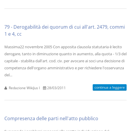
79 - Derogabilità dei quorum di cui all'art. 2479, commi
1 e 4, cc
Massima22 novembre 2005 Con apposita clausola statutaria è lecito
derogare, tanto in diminuzione quanto in aumento, alla quota - 1/3 del
capitale - stabilita dall'art. cod. civ. per avocare ai soci una decisione di
competenza dell'organo amministrativo e per richiedere l'osservanza
del...
continua a leggere
Redazione WikiJus I
28/03/2011
Compresenza delle parti nell'atto pubblico