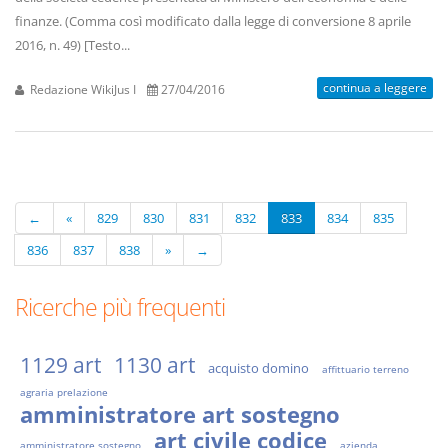
finanze. (Comma così modificato dalla legge di conversione 8 aprile
2016, n. 49) [Testo...
continua a leggere
Redazione WikiJus I
27/04/2016
←
«
829
830
831
832
833
834
835
836
837
838
»
→
Ricerche più frequenti
1129 art
1130 art
acquisto domino
affittuario terreno
agraria prelazione
amministratore art sostegno
art civile codice
amministratore sostegno
azienda