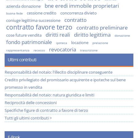
bne eredi immobile proprietari
azienda donazione
cessione credito
concorrenza divieto
buona fede
contratto
coniuge legittima successione
contratto favore terzo
contratto preliminare
diritti reali
diritto legittima
cose future vendita
donazione
fondo patrimoniale
locazione
ipoteca
prelazione
revocatoria
rappresentanza
recesso
trascrizione
Ultimi contributi
Responsabilità del notaio: l'illecito disciplinare conseguente
Credito privilegiato del promissario acquirente e ipoteche sul bene
promesso in vendita
Responsabilità del notaio: natura giuridica e limiti
Reciprocità delle concessioni
Specifiche figure di contratto a favore di terzo
Tutti gli ultimi contributi >
E-Book