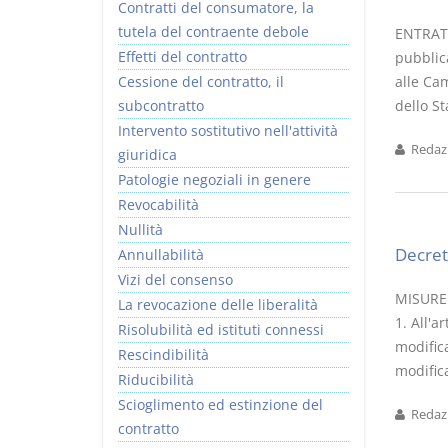
Contratti del consumatore, la
tutela del contraente debole
ENTRATA 
Effetti del contratto
pubblica
Cessione del contratto, il
alle Cam
subcontratto
dello St
Intervento sostitutivo nell'attività
Redazi
giuridica
Patologie negoziali in genere
Revocabilità
Nullità
Decret
Annullabilità
Vizi del consenso
MISURE
La revocazione delle liberalità
1. All'a
Risolubilità ed istituti connessi
modific
Rescindibilità
modifica
Riducibilità
Scioglimento ed estinzione del
Redazi
contratto