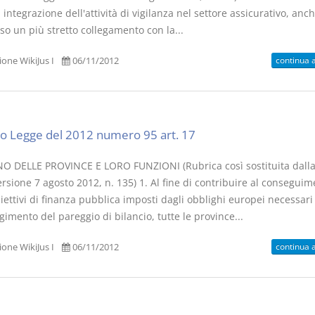
 integrazione dell'attività di vigilanza nel settore assicurativo, anc
so un più stretto collegamento con la...
continua 
one WikiJus I
06/11/2012
Usufrutto Uso e
Prescrizione
Abitazione
decadenza
D. Minussi
D. Minussi
o Legge del 2012 numero 95 art. 17
Versione ebook
Versione eb
€ 4,19
(iva incl.)
(iva incl.)
O DELLE PROVINCE E LORO FUNZIONI (Rubrica così sostituita dalla
rsione 7 agosto 2012, n. 135) 1. Al fine di contribuire al consegui
iettivi di finanza pubblica imposti dagli obblighi europei necessari 
imento del pareggio di bilancio, tutte le province...
continua 
one WikiJus I
06/11/2012