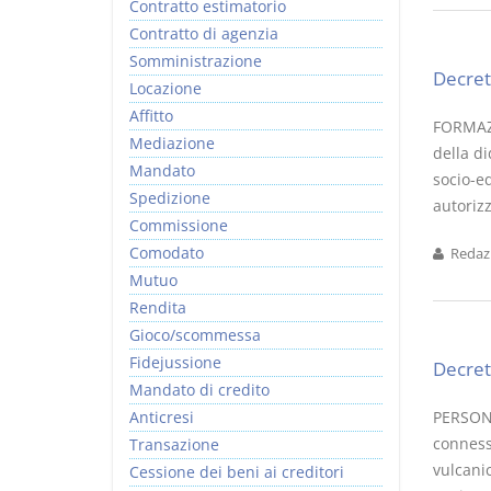
Contratto estimatorio
Contratto di agenzia
Somministrazione
Decret
Locazione
Affitto
FORMAZI
Mediazione
della di
Mandato
socio-ed
Spedizione
autorizz
Commissione
Comodato
Redazi
Mutuo
Rendita
Gioco/scommessa
Fidejussione
Decret
Mandato di credito
Anticresi
PERSONA
connessi
Transazione
vulcanic
Cessione dei beni ai creditori