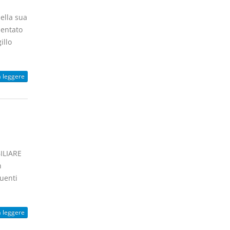
ella sua
sentato
illo
a leggere
ILIARE
n
uenti
a leggere