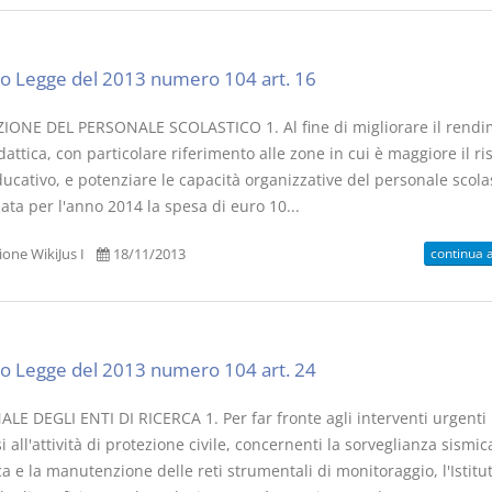
o Legge del 2013 numero 104 art. 16
ONE DEL PERSONALE SCOLASTICO 1. Al fine di migliorare il rend
dattica, con particolare riferimento alle zone in cui è maggiore il ri
ucativo, e potenziare le capacità organizzative del personale scolas
ata per l'anno 2014 la spesa di euro 10...
continua 
one WikiJus I
18/11/2013
o Legge del 2013 numero 104 art. 24
LE DEGLI ENTI DI RICERCA 1. Per far fronte agli interventi urgenti
 all'attività di protezione civile, concernenti la sorveglianza sismic
a e la manutenzione delle reti strumentali di monitoraggio, l'Istitu