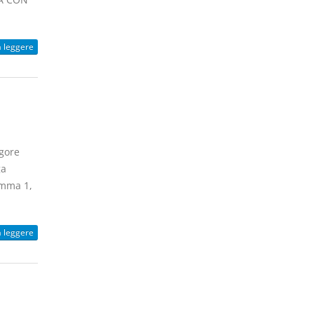
.
a leggere
igore
ga
comma 1,
a leggere