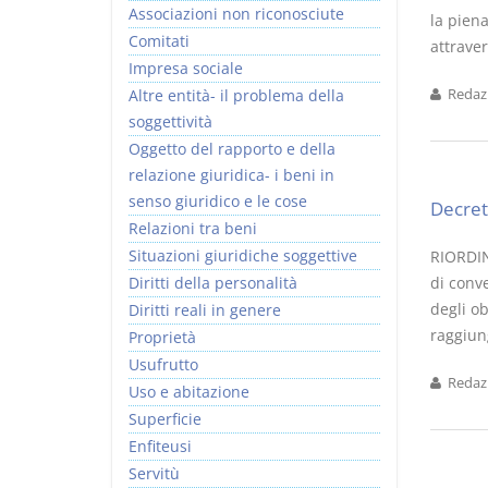
Associazioni non riconosciute
la piena
Comitati
attraver
Impresa sociale
Altre entità- il problema della
Redazi
soggettività
I Vincoli Preliminari
Oggetto del rapporto e della
relazione giuridica- i beni in
D. Minussi
senso giuridico e le cose
Decret
Versione ebook
€ 4,19
Relazioni tra beni
(iva incl.)
Situazioni giuridiche soggettive
RIORDIN
Diritti della personalità
di conve
degli ob
Diritti reali in genere
raggiung
Proprietà
Usufrutto
Redazi
Uso e abitazione
Superficie
Enfiteusi
Servitù