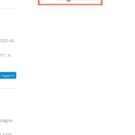
ESSO AL
11, n.
a leggere
ostegno
TA CON