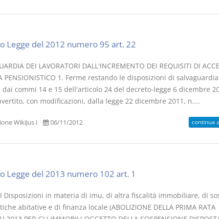
o Legge del 2012 numero 95 art. 22
UARDIA DEI LAVORATORI DALL'INCREMENTO DEI REQUISITI DI ACC
 PENSIONISTICO 1. Ferme restando le disposizioni di salvaguardia
e dai commi 14 e 15 dell'articolo 24 del decreto-legge 6 dicembre 20
vertito, con modificazioni, dalla legge 22 dicembre 2011, n....
continua 
one WikiJus I
06/11/2012
o Legge del 2013 numero 102 art. 1
 Disposizioni in materia di imu, di altra fiscalità immobiliare, di s
litiche abitative e di finanza locale (ABOLIZIONE DELLA PRIMA RATA
MU 2013 PER GLI IMMOBILI OGGETTO DELLA SOSPENSIONE DISPOS