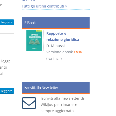
he
Tutti gli ultimi contributi >
a leggere
E-Book
 e
Rapporto e
I
relazione giuridica
D. Minussi
ook
Versione ebook
(
€ 4,19
€ 5,99
(iva incl.)
 legge
mento
al
Iscriviti alla Newsletter
a leggere
Iscriviti alla newsletter di
WikiJus per rimanere
sempre aggiornato!