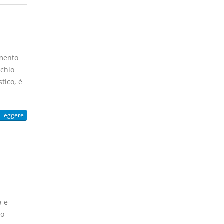
imento
schio
tico, è
a leggere
a e
to