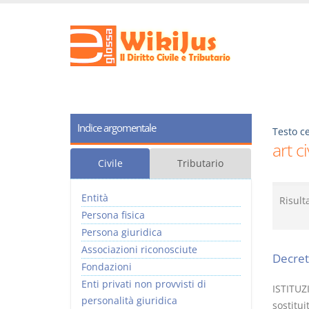
Indice argomentale
Testo ce
art c
Civile
Tributario
Entità
Risult
Persona fisica
Persona giuridica
Associazioni riconosciute
Decret
Fondazioni
Enti privati non provvisti di
ISTITUZ
personalità giuridica
sostitui