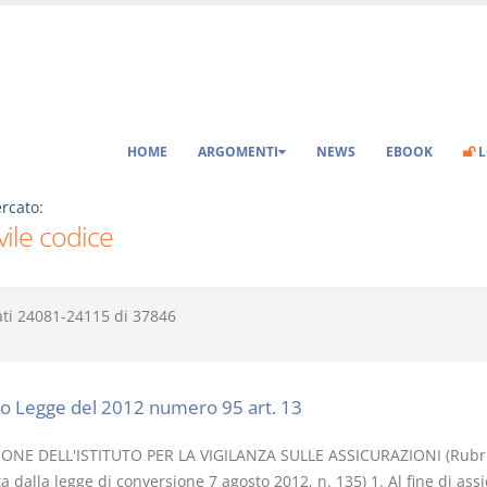
HOME
ARGOMENTI
NEWS
EBOOK
L
rcato:
ivile codice
ati
24081-24115
di
37846
o Legge del 2012 numero 95 art. 13
IONE DELL'ISTITUTO PER LA VIGILANZA SULLE ASSICURAZIONI (Rubri
ta dalla legge di conversione 7 agosto 2012, n. 135) 1. Al fine di ass