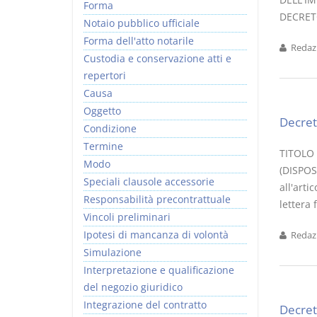
Forma
DECRETO
Notaio pubblico ufficiale
Forma dell'atto notarile
Redazi
Custodia e conservazione atti e
repertori
Causa
Oggetto
Decret
Condizione
Termine
TITOLO I
Modo
(DISPOS
Speciali clausole accessorie
all'arti
Responsabilità precontrattuale
lettera 
Vincoli preliminari
Ipotesi di mancanza di volontà
Redazi
Simulazione
Interpretazione e qualificazione
del negozio giuridico
Integrazione del contratto
Decret