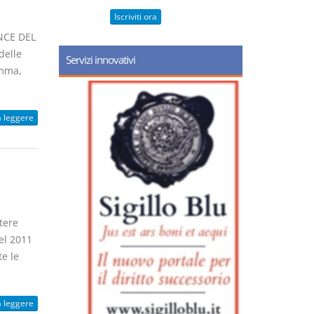
Iscriviti ora
NCE DEL
delle
Servizi innovativi
omma,
a leggere
tere
el 2011
e le
a leggere