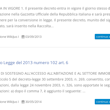
IN VIGORE 1. Il presente decreto entra in vigore il giorno stesso d
zione nella Gazzetta Ufficiale della Repubblica italiana e sarà pre
ere per la conversione in legge. Il presente decreto, munito del sig
ato, sarà inserito nella Raccolta...
continua 
one WikiJus I
03/09/2013
o Legge del 2013 numero 102 art. 6
 DI SOSTEGNO ALL'ACCESSO ALL'ABITAZIONE E AL SETTORE IMMOB
rticolo 5 del decreto-legge 30 settembre 2003, n. 269, convertito, co
azioni, dalla legge 24 novembre 2003, n. 326, sono apportate le seg
zioni: a) dopo il comma 7, è aggiunto il seguente: ...
continua 
one WikiJus I
30/05/2014