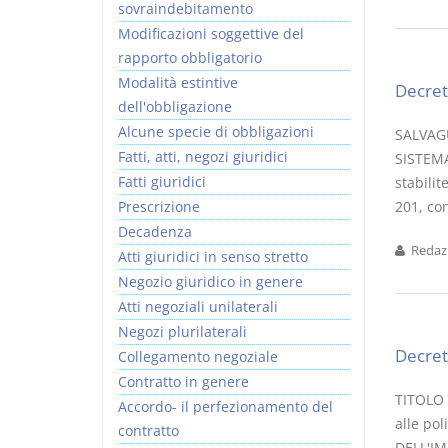
sovraindebitamento
Modificazioni soggettive del
rapporto obbligatorio
Modalità estintive
Decret
dell'obbligazione
Alcune specie di obbligazioni
SALVAG
Fatti, atti, negozi giuridici
SISTEMA
Fatti giuridici
stabilit
Prescrizione
201, con
Decadenza
Redazi
Atti giuridici in senso stretto
Negozio giuridico in genere
Atti negoziali unilaterali
Negozi plurilaterali
Decret
Collegamento negoziale
Contratto in genere
TITOLO I
Accordo- il perfezionamento del
alle po
contratto
DELL'I