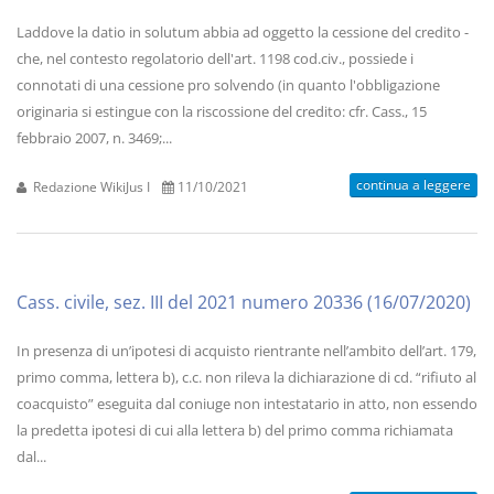
Laddove la datio in solutum abbia ad oggetto la cessione del credito -
che, nel contesto regolatorio dell'art. 1198 cod.civ., possiede i
connotati di una cessione pro solvendo (in quanto l'obbligazione
originaria si estingue con la riscossione del credito: cfr. Cass., 15
febbraio 2007, n. 3469;...
continua a leggere
Redazione WikiJus I
11/10/2021
Cass. civile, sez. III del 2021 numero 20336 (16/07/2020)
In presenza di un’ipotesi di acquisto rientrante nell’ambito dell’art. 179,
primo comma, lettera b), c.c. non rileva la dichiarazione di cd. “rifiuto al
coacquisto” eseguita dal coniuge non intestatario in atto, non essendo
la predetta ipotesi di cui alla lettera b) del primo comma richiamata
dal...