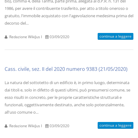
bis), comma 4, della Tariffa, parte prima, allegata al d.P.R. n. 131 del
1986, per avere il contribuente trasferito, per atto a titolo oneroso o
gratuito, l'immobile acquistato con l'agevolazione medesima prima del
decorso del...
continua a leggere
Redazione WikiJus I
03/09/2020
Cass. civile, sez. II del 2020 numero 9383 (21/05/2020)
La natura del sottotetto di un edificio è, in primo luogo, determinata
dai titoli e, solo in difetto di questi ultimi, può presumersi comune, se
esso risulti in concreto, per le proprie caratteristiche strutturali e
funzionali, oggettivamente destinato, anche solo potenzialmente,
all'uso comune o...
continua a leggere
Redazione WikiJus I
03/09/2020