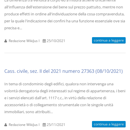
La differenza tra vendita a corpo ed a misura attiene unicamente
all'influenza dell'estensione del bene sul prezzo pattuito, mentre non
produce effetti in ordine all'individuazione della cosa compravenduta,
per la quale l'indicazione dei confini ha una funzione essenziale ove sia
precisa e...
continua a leggere
Redazione WikiJus I
25/10/2021
Cass. civile, sez. II del 2021 numero 27363 (08/10/2021)
In tema di condominio degli edifici, qualora non intervenga una
volontà derogatoria degli interessati sul regime di appartenenza, i beni
e i servizi elencati dall'art. 1117 c.c., in virtù della relazione di
accessorietà o di collegamento strumentale con le singole unità
immobiliari, sono attribuiti...
continua a leggere
Redazione WikiJus I
25/11/2021