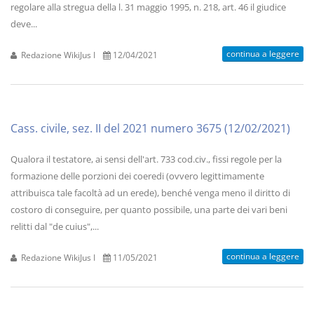
regolare alla stregua della l. 31 maggio 1995, n. 218, art. 46 il giudice
deve...
continua a leggere
Redazione WikiJus I
12/04/2021
Cass. civile, sez. II del 2021 numero 3675 (12/02/2021)
Qualora il testatore, ai sensi dell'art. 733 cod.civ., fissi regole per la
formazione delle porzioni dei coeredi (ovvero legittimamente
attribuisca tale facoltà ad un erede), benché venga meno il diritto di
costoro di conseguire, per quanto possibile, una parte dei vari beni
relitti dal "de cuius",...
continua a leggere
Redazione WikiJus I
11/05/2021