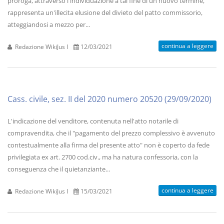
proroga, attraverso l'individuazione a tal fine di un nuovo termine,
rappresenta un'illecita elusione del divieto del patto commissorio,
atteggiandosi a mezzo per...
continua a leggere
Redazione WikiJus I
12/03/2021
Cass. civile, sez. II del 2020 numero 20520 (29/09/2020)
L'indicazione del venditore, contenuta nell'atto notarile di
compravendita, che il "pagamento del prezzo complessivo è avvenuto
contestualmente alla firma del presente atto" non è coperto da fede
privilegiata ex art. 2700 cod.civ., ma ha natura confessoria, con la
conseguenza che il quietanziante...
continua a leggere
Redazione WikiJus I
15/03/2021