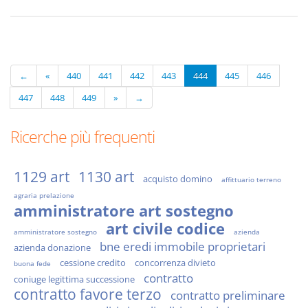
←
«
440
441
442
443
444
445
446
447
448
449
»
→
Ricerche più frequenti
1129 art
1130 art
acquisto domino
affittuario terreno
agraria prelazione
amministratore art sostegno
art civile codice
amministratore sostegno
azienda
bne eredi immobile proprietari
azienda donazione
cessione credito
concorrenza divieto
buona fede
contratto
coniuge legittima successione
contratto favore terzo
contratto preliminare