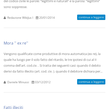
del codice civile le parole: “legittimi e naturali” e la parola: “legittimi”
sono soppresse.
continua a leggere
Redazione WikiJus I
20/01/2014
Mora '' ex re''
Vengono qualificate come produttive di mora automatica (ex re), la
quale ha luogo per il solo fatto del ritardo, le tre ipotesi di cui al II
comma dell'art. cod.civ. . Si tratta dei seguenti casi: quando il debito
derivi da fatto illecito (art. cod. civ. ). quando il debitore dichiara per...
continua a leggere
Daniele Minussi
03/12/2012
Fatti illeciti