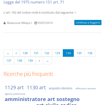
Legge del 1975 numero 151 art. 71
L'art. 192 del codice civile è sostituito dal seguente: <
continua a leggere
Redazione WikiJus I
05/07/2010
←
«
130
131
132
133
134
135
136
137
138
139
»
→
Ricerche più frequenti
1129 art
1130 art
acquisto domino
affittuario terreno
agraria prelazione
amministratore art sostegno