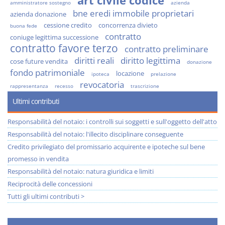
art civile codice
amministratore sostegno
azienda
bne eredi immobile proprietari
azienda donazione
cessione credito
concorrenza divieto
buona fede
contratto
coniuge legittima successione
contratto favore terzo
contratto preliminare
diritti reali
diritto legittima
cose future vendita
donazione
fondo patrimoniale
locazione
ipoteca
prelazione
revocatoria
rappresentanza
recesso
trascrizione
Ultimi contributi
Responsabilità del notaio: i controlli sui soggetti e sull'oggetto dell'atto
Responsabilità del notaio: l'illecito disciplinare conseguente
Credito privilegiato del promissario acquirente e ipoteche sul bene
promesso in vendita
Responsabilità del notaio: natura giuridica e limiti
Reciprocità delle concessioni
Tutti gli ultimi contributi >