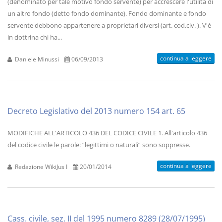
(denominato per tale motivo fondo servente) per accrescere l'utilità di
un altro fondo (detto fondo dominante). Fondo dominante e fondo
servente debbono appartenere a proprietari diversi (art. cod.civ. ). V'è
in dottrina chi ha...
continua a leggere
Daniele Minussi
06/09/2013
Decreto Legislativo del 2013 numero 154 art. 65
MODIFICHE ALL'ARTICOLO 436 DEL CODICE CIVILE 1. All'articolo 436
del codice civile le parole: “legittimi o naturali” sono soppresse.
continua a leggere
Redazione WikiJus I
20/01/2014
Cass. civile, sez. II del 1995 numero 8289 (28/07/1995)