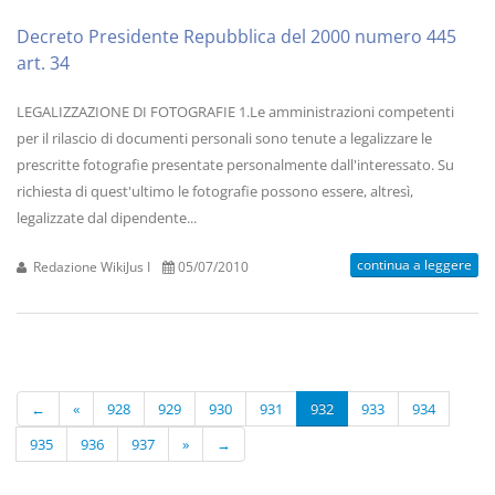
Decreto Presidente Repubblica del 2000 numero 445
art. 34
LEGALIZZAZIONE DI FOTOGRAFIE 1.Le amministrazioni competenti
per il rilascio di documenti personali sono tenute a legalizzare le
prescritte fotografie presentate personalmente dall'interessato. Su
richiesta di quest'ultimo le fotografie possono essere, altresì,
legalizzate dal dipendente...
continua a leggere
Redazione WikiJus I
05/07/2010
←
«
928
929
930
931
932
933
934
935
936
937
»
→