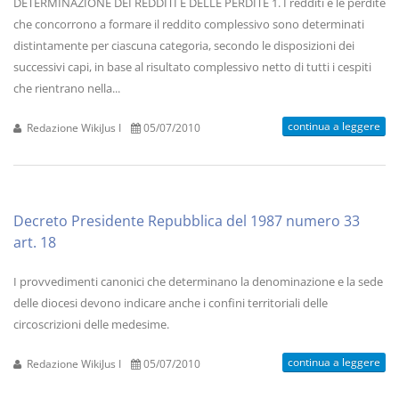
DETERMINAZIONE DEI REDDITI E DELLE PERDITE 1. I redditi e le perdite
che concorrono a formare il reddito complessivo sono determinati
distintamente per ciascuna categoria, secondo le disposizioni dei
successivi capi, in base al risultato complessivo netto di tutti i cespiti
che rientrano nella...
continua a leggere
Redazione WikiJus I
05/07/2010
Decreto Presidente Repubblica del 1987 numero 33
art. 18
I provvedimenti canonici che determinano la denominazione e la sede
delle diocesi devono indicare anche i confini territoriali delle
circoscrizioni delle medesime.
continua a leggere
Redazione WikiJus I
05/07/2010