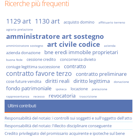
Ricerche più frequenti
1129 art
1130 art
acquisto domino
affittuario terreno
agraria prelazione
amministratore art sostegno
art civile codice
amministratore sostegno
azienda
bne eredi immobile proprietari
azienda donazione
cessione credito
concorrenza divieto
buona fede
contratto
coniuge legittima successione
contratto favore terzo
contratto preliminare
diritti reali
diritto legittima
cose future vendita
donazione
fondo patrimoniale
locazione
ipoteca
prelazione
revocatoria
rappresentanza
recesso
trascrizione
Ultimi contributi
Responsabilità del notaio: i controlli sui soggetti e sull'oggetto dell'atto
Responsabilità del notaio: l'illecito disciplinare conseguente
Credito privilegiato del promissario acquirente e ipoteche sul bene