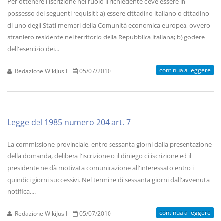
Per ottenere l'iscrizione nel ruolo il richiedente deve essere in
possesso dei seguenti requisiti: a) essere cittadino italiano o cittadino
di uno degli Stati membri della Comunità economica europea, ovvero
straniero residente nel territorio della Repubblica italiana; b) godere
dell'esercizio dei...
continua a leggere
Redazione WikiJus I
05/07/2010
Legge del 1985 numero 204 art. 7
La commissione provinciale, entro sessanta giorni dalla presentazione
della domanda, delibera l'iscrizione o il diniego di iscrizione ed il
presidente ne dà motivata comunicazione all'interessato entro i
quindici giorni successivi. Nel termine di sessanta giorni dall'avvenuta
notifica,...
continua a leggere
Redazione WikiJus I
05/07/2010