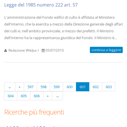
Legge del 1985 numero 222 art. 57
L'amministrazione del Fondo edifici di culto è affidata al Ministero
dell'interno, che la esercita a mezzo della Direzione generale degli affari
dei culti e, nell'ambito provinciale, a mezzo dei prefetti. Il Ministro
dell'interno ha la rappresentanza giuridica del Fondo. Il Ministro è...
continua a leggere
Redazione WikiJus I
05/07/2010
←
«
597
598
599
600
601
602
603
604
605
606
»
→
Ricerche più frequenti