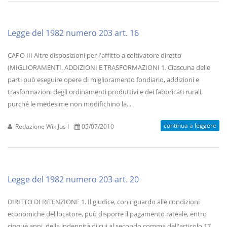
Legge del 1982 numero 203 art. 16
CAPO III Altre disposizioni per l'affitto a coltivatore diretto
(MIGLIORAMENTI, ADDIZIONI E TRASFORMAZIONI 1. Ciascuna delle
parti può eseguire opere di miglioramento fondiario, addizioni e
trasformazioni degli ordinamenti produttivi e dei fabbricati rurali,
purché le medesime non modifichino la...
continua a leggere
Redazione WikiJus I
05/07/2010
Legge del 1982 numero 203 art. 20
DIRITTO DI RITENZIONE 1. Il giudice, con riguardo alle condizioni
economiche del locatore, può disporre il pagamento rateale, entro
cinque anni, della indennità di cui al secondo comma dell'articolo 17