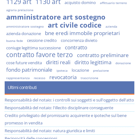
1129 art
1130 art
acquisto domino
affittuario terreno
agraria prelazione
amministratore art sostegno
art civile codice
amministratore sostegno
azienda
bne eredi immobile proprietari
azienda donazione
cessione credito
concorrenza divieto
buona fede
contratto
coniuge legittima successione
contratto favore terzo
contratto preliminare
diritti reali
diritto legittima
cose future vendita
donazione
fondo patrimoniale
locazione
ipoteca
prelazione
revocatoria
rappresentanza
recesso
trascrizione
Ultimi contributi
Responsabilità del notaio: i controlli sui soggetti e sull'oggetto dell'atto
Responsabilità del notaio: l'illecito disciplinare conseguente
Credito privilegiato del promissario acquirente e ipoteche sul bene
promesso in vendita
Responsabilità del notaio: natura giuridica e limiti
Reciprocità delle concessioni