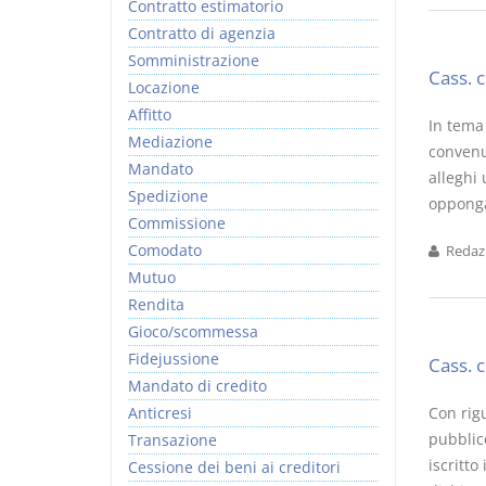
Contratto estimatorio
Contratto di agenzia
Somministrazione
Cass. 
Locazione
Affitto
In tema 
Mediazione
convenut
Mandato
alleghi
Spedizione
opponga
Commissione
Comodato
Redazi
Mutuo
Rendita
Gioco/scommessa
Fidejussione
Cass. 
Mandato di credito
Anticresi
Con rig
pubblic
Transazione
iscritto
Cessione dei beni ai creditori