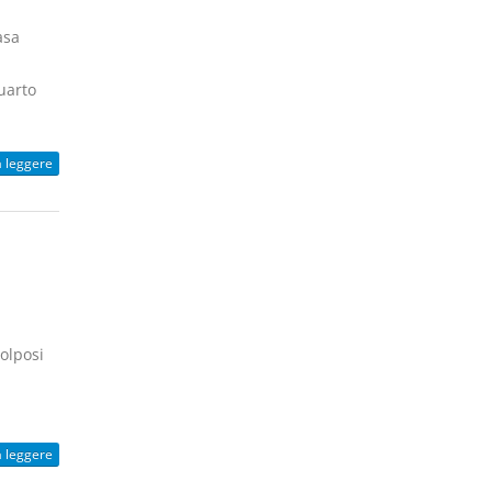
asa
uarto
a leggere
olposi
a leggere