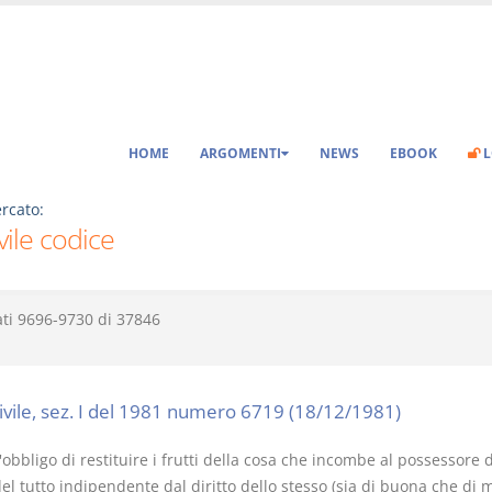
HOME
ARGOMENTI
NEWS
EBOOK
L
rcato:
ivile codice
ati
9696-9730
di
37846
civile, sez. I del 1981 numero 6719 (18/12/1981)
'obbligo di restituire i frutti della cosa che incombe al possessore 
el tutto indipendente dal diritto dello stesso (sia di buona che di 