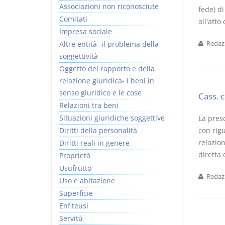
Associazioni non riconosciute
fede) d
Comitati
all'atto
Impresa sociale
Altre entità- il problema della
Redazi
soggettività
I Vincoli Preliminari
Usufrutto Uso e
Oggetto del rapporto e della
Abitazione
relazione giuridica- i beni in
D. Minussi
D. Minussi
senso giuridico e le cose
Cass. 
Versione ebook
Versione ebook
€ 4,19
€ 4,19
Relazioni tra beni
(iva incl.)
(iva incl.)
Situazioni giuridiche soggettive
La presc
Diritti della personalità
con rigu
relazion
Diritti reali in genere
diretta 
Proprietà
Usufrutto
Redazi
Uso e abitazione
Superficie
Enfiteusi
Servitù