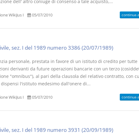
zione dell' altro coniuge di consenso a tale acquisto,...
continua 
one WikiJus I
05/07/2010
civile, sez. I del 1989 numero 3386 (20/07/1989)
zia personale, prestata in favore di un istituto di credito per tutte 
zioni derivanti da future operazioni bancarie con un terzo (cosidde
ione "omnibus"), al pari della clausola del relativo contratto, con cui
dispensi l'istituto medesimo dall'onere di...
continua 
one WikiJus I
05/07/2010
civile, sez. I del 1989 numero 3931 (20/09/1989)