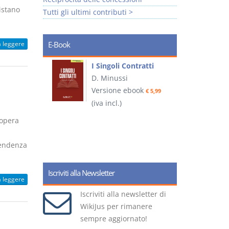
istano
Tutti gli ultimi contributi >
a leggere
E-Book
I Singoli Contratti
uridica
D. Minussi
L
Versione ebook
€ 5,99
2
ook
(iva incl.)
€ 5,99
 opera
(
ipendenza
Iscriviti alla Newsletter
a leggere
Iscriviti alla newsletter di
WikiJus per rimanere
sempre aggiornato!