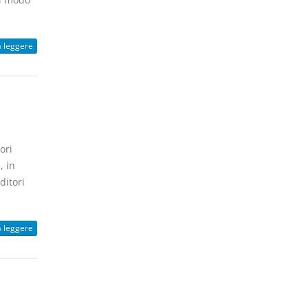
a leggere
ori
, in
ditori
a leggere