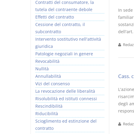
Contratti del consumatore, la
tutela del contraente debole
In sede
Effetti del contratto
familiar
Cessione del contratto, il
sostanz
subcontratto
dell'art
Intervento sostitutivo nell'attività
Redazi
giuridica
Patologie negoziali in genere
Revocabilità
Nullità
Cass. 
Annullabilità
Vizi del consenso
L'azione
La revocazione delle liberalità
risarcim
Risolubilità ed istituti connessi
degli am
Rescindibilità
respons
Riducibilità
Scioglimento ed estinzione del
Redazi
contratto