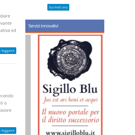
Iscriviti ora
colare
levante
Servizi innovativi
uativa ed
a leggere
 secondo
li o
favore
a leggere