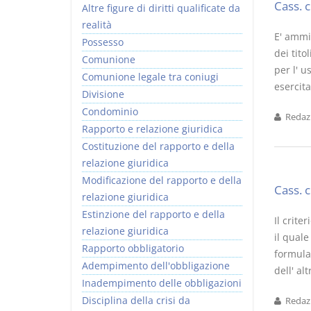
Cass. 
Altre figure di diritti qualificate da
realità
E' ammis
Possesso
dei tito
Comunione
per l' u
Comunione legale tra coniugi
esercita
Divisione
Condominio
Redazi
Rapporto e relazione giuridica
Costituzione del rapporto e della
relazione giuridica
Modificazione del rapporto e della
Cass. 
relazione giuridica
Estinzione del rapporto e della
Il crite
relazione giuridica
il quale
Rapporto obbligatorio
formular
Adempimento dell'obbligazione
dell' al
Inadempimento delle obbligazioni
Disciplina della crisi da
Redazi