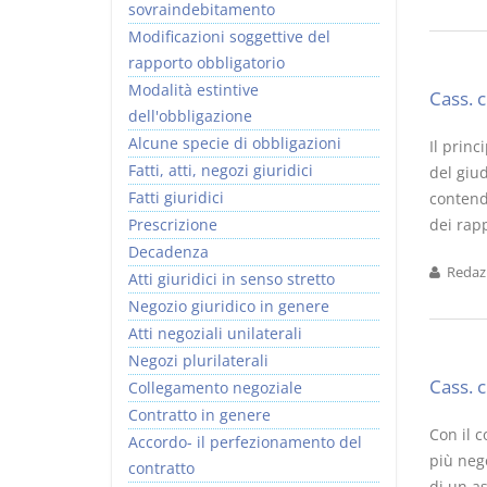
sovraindebitamento
Modificazioni soggettive del
rapporto obbligatorio
Modalità estintive
Cass. 
dell'obbligazione
Alcune specie di obbligazioni
Il princ
Fatti, atti, negozi giuridici
del giu
Fatti giuridici
contend
Prescrizione
dei rapp
Decadenza
Redazi
Atti giuridici in senso stretto
Negozio giuridico in genere
Atti negoziali unilaterali
Negozi plurilaterali
Cass. 
Collegamento negoziale
Contratto in genere
Con il 
Accordo- il perfezionamento del
più nego
contratto
di un as