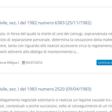
civile, sez. I del 1982 numero 6383 (25/11/1982)
ipio, in forza del quale la morte di uno dei coniugi, sopravvenuta ne
dizio di separazione personale, determina la cessazione della mater
ere, tanto con riguardo alle istanze accessorie circa la regolament
orti attinenti allo obbligo di mantenimento o...
continua 
one WikiJus I
05/07/2010
civile, sez. I del 1983 numero 2520 (09/04/1983)
collegamento negoziale volontario si realizza un legame causale tra
zi, contestuali o anche successivi, volto al conseguimento di un ris
setto di interessi che trascendono la funzione dei singoli negozi, 