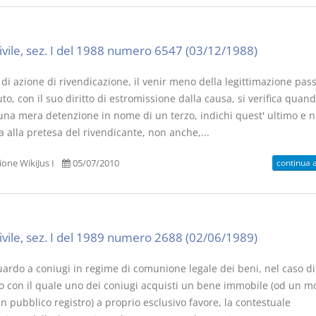
civile, sez. I del 1988 numero 6547 (03/12/1988)
di azione di rivendicazione, il venir meno della legittimazione pass
o, con il suo diritto di estromissione dalla causa, si verifica quand
 una mera detenzione in nome di un terzo, indichi quest' ultimo e n
 alla pretesa del rivendicante, non anche,...
continua 
one WikiJus I
05/07/2010
civile, sez. I del 1989 numero 2688 (02/06/1989)
uardo a coniugi in regime di comunione legale dei beni, nel caso di
o con il quale uno dei coniugi acquisti un bene immobile (od un m
 in pubblico registro) a proprio esclusivo favore, la contestuale