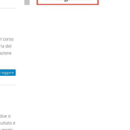
l corso
ia del
azione
a leggere
 due o
ultato e
di modo