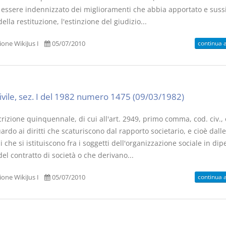
i essere indennizzato dei miglioramenti che abbia apportato e suss
 della restituzione, l'estinzione del giudizio...
continua 
one WikiJus I
05/07/2010
Prescrizione e
Rapporto e
decadenza
relazione gi
D. Minussi
D. Minussi
civile, sez. I del 1982 numero 1475 (09/03/1982)
Versione ebook
Versione eb
€ 4,19
(iva incl.)
(iva incl.)
rizione quinquennale, di cui all'art. 2949, primo comma, cod. civ.,
ardo ai diritti che scaturiscono dal rapporto societario, e cioè dalle
i che si istituiscono fra i soggetti dell'organizzazione sociale in d
del contratto di società o che derivano...
continua 
one WikiJus I
05/07/2010