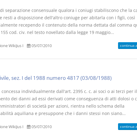
 di separazione consensuale qualora i coniugi stabiliscono che la c
e resti a disposizione dell'altro coniuge per abitarla con i figli, così
ialmente recependo il contenuto della norma dettata dal comma q
. 155 cod. civ. nel testo novellato dalla legge 19 maggio...
continua 
one WikiJus I
05/07/2010
civile, sez. I del 1988 numero 4817 (03/08/1988)
 concessa individualmente dall'art. 2395 c. c. ai soci o ai terzi per il
ento dei danni ad essi derivati come conseguenza di atti dolosi o c
ministratori di società per azioni, rientra nello schema della
abilità aquiliana e presuppone che i danni stessi non siano...
continua 
one WikiJus I
05/07/2010