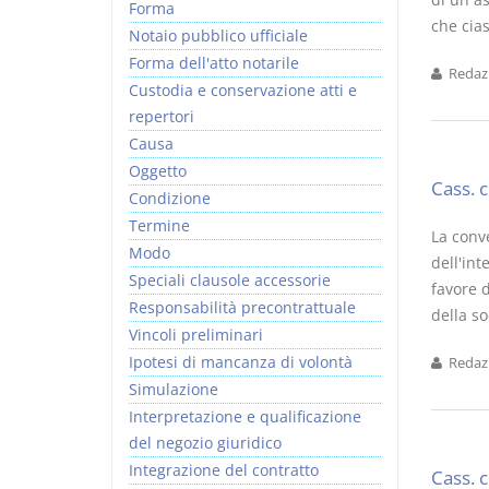
Forma
che cia
Notaio pubblico ufficiale
Forma dell'atto notarile
Redazi
Custodia e conservazione atti e
repertori
Causa
Oggetto
Cass. 
Condizione
Termine
La conve
Modo
dell'int
Speciali clausole accessorie
favore d
Responsabilità precontrattuale
della so
Vincoli preliminari
Ipotesi di mancanza di volontà
Redazi
Simulazione
Interpretazione e qualificazione
del negozio giuridico
Integrazione del contratto
Cass. 