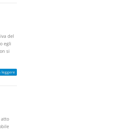
iva del
o egli
on si
a leggere
 atto
obile