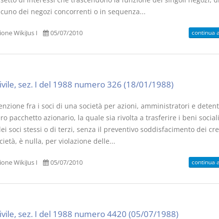
scuno dei negozi concorrenti o in sequenza...
continua 
one WikiJus I
05/07/2010
civile, sez. I del 1988 numero 326 (18/01/1988)
nzione fra i soci di una società per azioni, amministratori e detent
ero pacchetto azionario, la quale sia rivolta a trasferire i beni sociali
ei soci stessi o di terzi, senza il preventivo soddisfacimento dei cre
cietà, è nulla, per violazione delle...
continua 
one WikiJus I
05/07/2010
civile, sez. I del 1988 numero 4420 (05/07/1988)