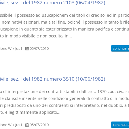
civile, sez. I del 1982 numero 2103 (06/04/1982)
sibile il possesso ad usucapionem dei titoli di credito, ed in parti
li nominativi azionari, ma a tal fine, poiché il possesso in tanto è ri
sucapione in quanto sia esteriorizzato in maniera pacifica e contin
to in modo visibile e non occulto, in...
continua 
one WikiJus I
05/07/2010
civile, sez. I del 1982 numero 3510 (10/06/1982)
rio d' interpretazione dei contratti stabiliti dall' art.. 1370 cod. civ.,
 le clausole inserite nelle condizioni generali di contratto o in modu
i predisposti da uno dei contraenti si interpretano, nel dubbio, a 
tro, è legittimamente applicato...
continua 
one WikiJus I
05/07/2010