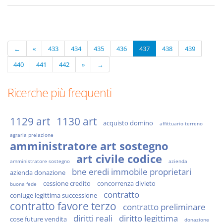
←
«
433
434
435
436
437
438
439
440
441
442
»
→
Ricerche più frequenti
1129 art
1130 art
acquisto domino
affittuario terreno
agraria prelazione
amministratore art sostegno
art civile codice
amministratore sostegno
azienda
bne eredi immobile proprietari
azienda donazione
cessione credito
concorrenza divieto
buona fede
contratto
coniuge legittima successione
contratto favore terzo
contratto preliminare
diritti reali
diritto legittima
cose future vendita
donazione