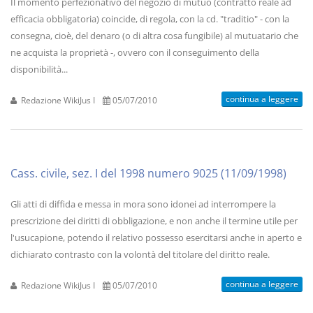
Il momento perfezionativo del negozio di mutuo (contratto reale ad
efficacia obbligatoria) coincide, di regola, con la cd. "traditio" - con la
consegna, cioè, del denaro (o di altra cosa fungibile) al mutuatario che
ne acquista la proprietà -, ovvero con il conseguimento della
disponibilità...
continua a leggere
Redazione WikiJus I
05/07/2010
Cass. civile, sez. I del 1998 numero 9025 (11/09/1998)
Gli atti di diffida e messa in mora sono idonei ad interrompere la
prescrizione dei diritti di obbligazione, e non anche il termine utile per
l'usucapione, potendo il relativo possesso esercitarsi anche in aperto e
dichiarato contrasto con la volontà del titolare del diritto reale.
continua a leggere
Redazione WikiJus I
05/07/2010