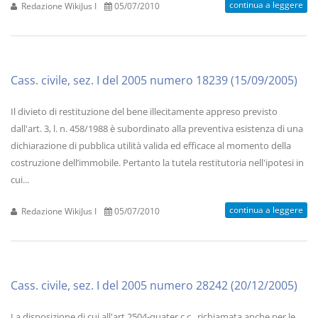
continua a leggere
Redazione WikiJus I
05/07/2010
Cass. civile, sez. I del 2005 numero 18239 (15/09/2005)
Il divieto di restituzione del bene illecitamente appreso previsto
dall'art. 3, l. n. 458/1988 è subordinato alla preventiva esistenza di una
dichiarazione di pubblica utilità valida ed efficace al momento della
costruzione dell’immobile. Pertanto la tutela restitutoria nell'ipotesi in
cui...
continua a leggere
Redazione WikiJus I
05/07/2010
Cass. civile, sez. I del 2005 numero 28242 (20/12/2005)
La disposizione di cui all'art.2504-quater c.c., richiamata anche per le