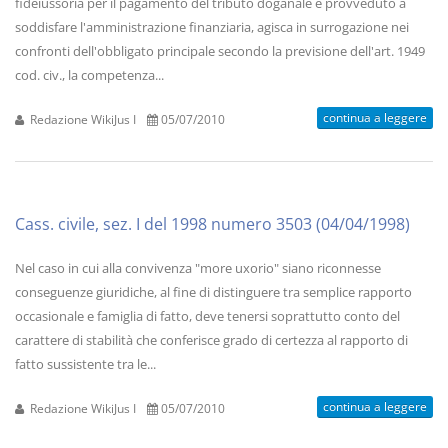
fideiussoria per il pagamento del tributo doganale e provveduto a
soddisfare l'amministrazione finanziaria, agisca in surrogazione nei
confronti dell'obbligato principale secondo la previsione dell'art. 1949
cod. civ., la competenza...
continua a leggere
Redazione WikiJus I
05/07/2010
Cass. civile, sez. I del 1998 numero 3503 (04/04/1998)
Nel caso in cui alla convivenza "more uxorio" siano riconnesse
conseguenze giuridiche, al fine di distinguere tra semplice rapporto
occasionale e famiglia di fatto, deve tenersi soprattutto conto del
carattere di stabilità che conferisce grado di certezza al rapporto di
fatto sussistente tra le...
continua a leggere
Redazione WikiJus I
05/07/2010