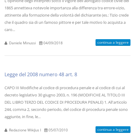
L'opinione degli interpreti sotto il vigore dell'abrogato codice civile del
1865 annetteva notevole importanza alla differenza tra errore-vizio,
attinente alla formazione della volontà del dichiarante (es.: Tizio crede
che il quadro sia di un famoso pittore e per tale motivo lo acquista a
caro...
continua a leggere
Daniele Minussi
04/09/2018
Legge del 2008 numero 48 art. 8
CAPO III Modifiche al codice di procedura penale e al codice di cui al
decreto legislativo 30 giugno 2003, n. 196 (MODIFICHE AL TITOLO III
DEL LIBRO TERZO DEL CODICE DI PROCEDURA PENALE) 1. All'articolo
244, comma 2, secondo periodo, del codice di procedura penale sono
aggiunte, in fine, le...
continua a leggere
Redazione WikiJus I
05/07/2010