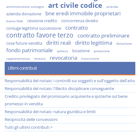
art civile codice
amministratore sostegno
azienda
bne eredi immobile proprietari
azienda donazione
cessione credito
concorrenza divieto
buona fede
contratto
coniuge legittima successione
contratto favore terzo
contratto preliminare
diritti reali
diritto legittima
cose future vendita
donazione
fondo patrimoniale
locazione
ipoteca
prelazione
revocatoria
rappresentanza
recesso
trascrizione
Ultimi contributi
Responsabilità del notaio: i controlli sui soggetti e sull'oggetto dell'atto
Responsabilità del notaio: l'illecito disciplinare conseguente
Credito privilegiato del promissario acquirente e ipoteche sul bene
promesso in vendita
Responsabilità del notaio: natura giuridica e limiti
Reciprocità delle concessioni
Tutti gli ultimi contributi >