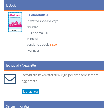
E-Book
Il Condominio
La riforma di cui alla legge
220/2012
S. D'Andrea – D.
Minussi
Versione ebook
€ 6,99
(iva incl.)
Iscriviti alla Newsletter
Iscriviti alla newsletter di WikiJus per rimanere sempre
aggiornato!
Iscriviti ora
Servizi innovativi