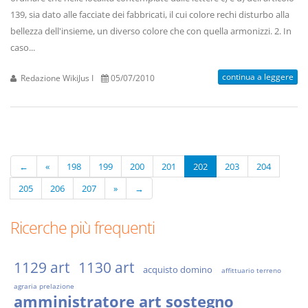
139, sia dato alle facciate dei fabbricati, il cui colore rechi disturbo alla
bellezza dell'insieme, un diverso colore che con quella armonizzi. 2. In
caso...
continua a leggere
Redazione WikiJus I
05/07/2010
←
«
198
199
200
201
202
203
204
205
206
207
»
→
Ricerche più frequenti
1129 art
1130 art
acquisto domino
affittuario terreno
agraria prelazione
amministratore art sostegno