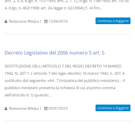
artt. 2, 3, 6, d.lgs. n. 157/1995; artt. 2, 7, 12, d.lgs. n. 158/1995; art. 19, co.
4, d.lgs. n. 402/1998; art. 24, legge n. 62/2004) [1. Ai fini...
continua a leggere
Redazione WikiJus I
13/06/2016
Decreto Legislativo del 2006 numero 5 art. 5
SOSTITUZIONE DELL'ARTICOLO 7 DEL REGIO DECRETO 16 MARZO
1942, N. 267 1. L'articolo 7 del regio decreto 16 marzo 1942, n. 267, è
sostituito dal seguente: «Art. 7 (Iniziativa del pubblico ministero). - Il
pubblico ministero presenta la richiesta di cui al primo comma
dell'articolo 6: 1) quando...
continua a leggere
Redazione WikiJus I
05/07/2010