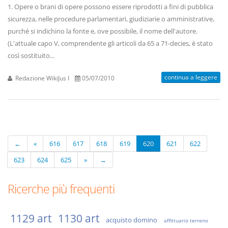
1. Opere o brani di opere possono essere riprodotti a fini di pubblica
sicurezza, nelle procedure parlamentari, giudiziarie o amministrative,
purché si indichino la fonte e, ove possibile, il nome dell'autore.
(L'attuale capo V, comprendente gli articoli da 65 a 71-decies, è stato
così sostituito...
continua a leggere
Redazione WikiJus I
05/07/2010
←
«
616
617
618
619
620
621
622
623
624
625
»
→
Ricerche più frequenti
1129 art
1130 art
acquisto domino
affittuario terreno