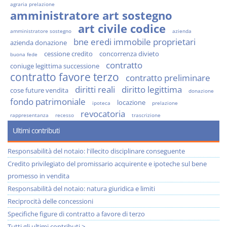
agraria prelazione
amministratore art sostegno
art civile codice
amministratore sostegno
azienda
bne eredi immobile proprietari
azienda donazione
cessione credito
concorrenza divieto
buona fede
contratto
coniuge legittima successione
contratto favore terzo
contratto preliminare
diritti reali
diritto legittima
cose future vendita
donazione
fondo patrimoniale
locazione
ipoteca
prelazione
revocatoria
rappresentanza
recesso
trascrizione
Ultimi contributi
Responsabilità del notaio: l'illecito disciplinare conseguente
Credito privilegiato del promissario acquirente e ipoteche sul bene
promesso in vendita
Responsabilità del notaio: natura giuridica e limiti
Reciprocità delle concessioni
Specifiche figure di contratto a favore di terzo
Tutti gli ultimi contributi >