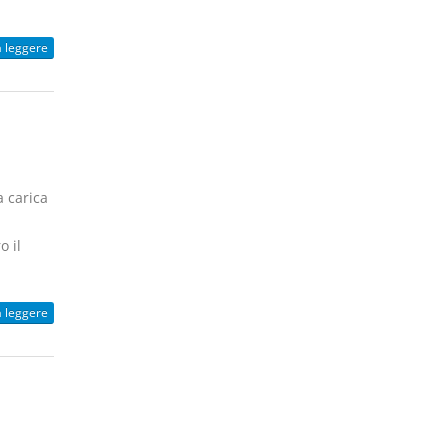
a leggere
 carica
o il
a leggere