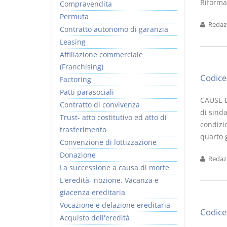
Riforma 
Compravendita
Permuta
Redazi
Contratto autonomo di garanzia
Leasing
Affiliazione commerciale
(Franchising)
Codice 
Factoring
Patti parasociali
CAUSE D
Contratto di convivenza
di sinda
Trust- atto costitutivo ed atto di
condizio
trasferimento
quarto g
Convenzione di lottizzazione
Donazione
Redazi
La successione a causa di morte
L'eredità- nozione. Vacanza e
giacenza ereditaria
Vocazione e delazione ereditaria
Codice 
Acquisto dell'eredità