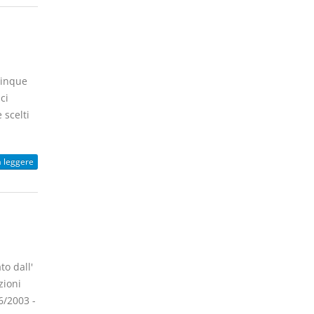
cinque
ci
scelti
a leggere
o dall'
zioni
6/2003 -