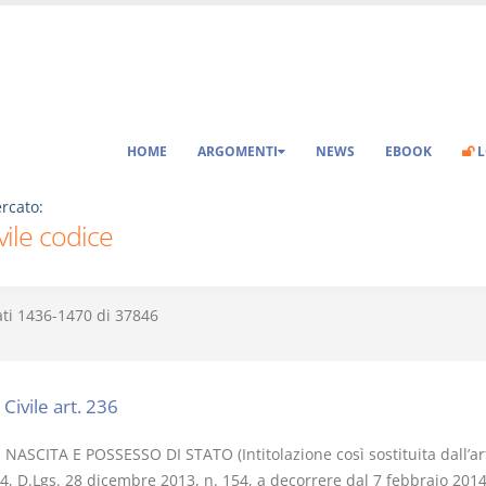
HOME
ARGOMENTI
NEWS
EBOOK
L
rcato:
ivile codice
ati
1436-1470
di
37846
Civile art. 236
NASCITA E POSSESSO DI STATO (Intitolazione così sostituita dall’art
, D.Lgs. 28 dicembre 2013, n. 154, a decorrere dal 7 febbraio 2014