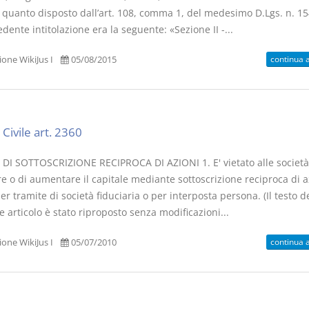
i quanto disposto dall’art. 108, comma 1, del medesimo D.Lgs. n. 1
dente intitolazione era la seguente: «Sezione II -...
continua 
one WikiJus I
05/08/2015
Il Condominio
Le Società d
Persone
La riforma di cui alla legge
220/2012
Civile art. 2360
D. Minussi
S. D'Andrea – D.
Versione eb
Minussi
 DI SOTTOSCRIZIONE RECIPROCA DI AZIONI 1. E' vietato alle società
(iva incl.)
Versione ebook
€ 6,99
re o di aumentare il capitale mediante sottoscrizione reciproca di a
(iva incl.)
r tramite di società fiduciaria o per interposta persona. (Il testo d
 articolo è stato riproposto senza modificazioni...
continua 
one WikiJus I
05/07/2010