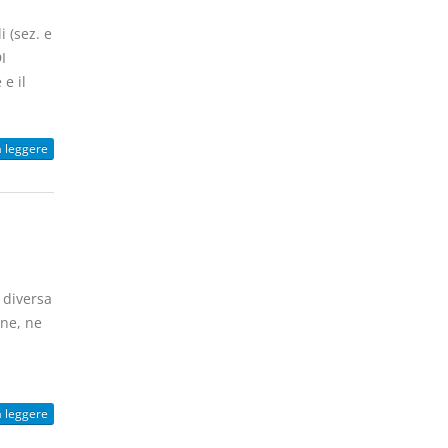
i (sez. e
I
e il
a leggere
diversa
one, ne
a leggere