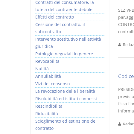
Contratti del consumatore, la
tutela del contraente debole
SEZ.VI-B
Effetti del contratto
par.agg
Cessione del contratto, il
CONTROL
subcontratto
controll
Intervento sostitutivo nell'attività
Redazi
giuridica
Patologie negoziali in genere
Revocabilità
Nullità
Codice 
Annullabilità
Vizi del consenso
PRESIDE
La revocazione delle liberalità
previsio
Risolubilità ed istituti connessi
fissa l'
Rescindibilità
informaz
Riducibilità
Scioglimento ed estinzione del
Redazi
contratto