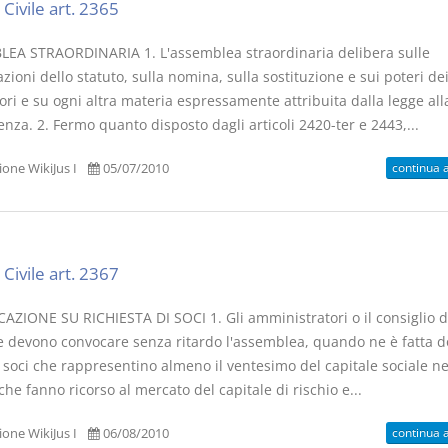
Civile art. 2365
EA STRAORDINARIA 1. L'assemblea straordinaria delibera sulle
zioni dello statuto, sulla nomina, sulla sostituzione e sui poteri de
ori e su ogni altra materia espressamente attribuita dalla legge all
za. 2. Fermo quanto disposto dagli articoli 2420-ter e 2443,...
continua 
one WikiJus I
05/07/2010
Civile art. 2367
ZIONE SU RICHIESTA DI SOCI 1. Gli amministratori o il consiglio d
e devono convocare senza ritardo l'assemblea, quando ne è fatta
 soci che rappresentino almeno il ventesimo del capitale sociale ne
che fanno ricorso al mercato del capitale di rischio e...
continua 
one WikiJus I
06/08/2010