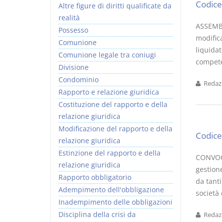
Codice 
Altre figure di diritti qualificate da
realità
ASSEMBL
Possesso
modifica
Comunione
liquidat
Comunione legale tra coniugi
competen
Divisione
Condominio
Redazi
Rapporto e relazione giuridica
Costituzione del rapporto e della
relazione giuridica
Modificazione del rapporto e della
Codice 
relazione giuridica
Estinzione del rapporto e della
CONVOCA
relazione giuridica
gestion
Rapporto obbligatorio
da tanti
Adempimento dell'obbligazione
società 
Inadempimento delle obbligazioni
Disciplina della crisi da
Redazi