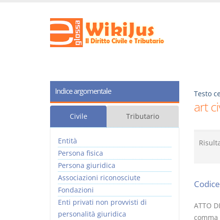
Indice argomentale
Testo ce
art c
Civile
Tributario
Entità
Risult
Persona fisica
Persona giuridica
Associazioni riconosciute
Codice 
Fondazioni
Enti privati non provvisti di
ATTO DI 
personalità giuridica
comma 4