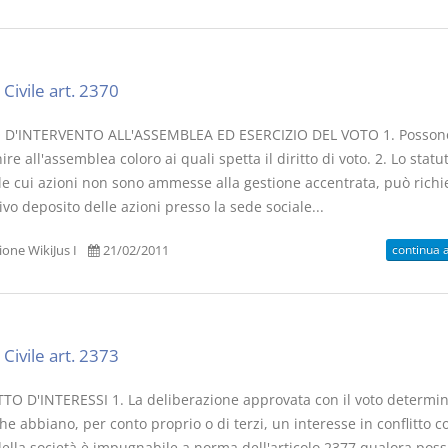
Civile art. 2370
 D'INTERVENTO ALL'ASSEMBLEA ED ESERCIZIO DEL VOTO 1. Posson
ire all'assemblea coloro ai quali spetta il diritto di voto. 2. Lo statu
le cui azioni non sono ammesse alla gestione accentrata, può richie
vo deposito delle azioni presso la sede sociale...
continua 
one WikiJus I
21/02/2011
Civile art. 2373
TO D'INTERESSI 1. La deliberazione approvata con il voto determin
he abbiano, per conto proprio o di terzi, un interesse in conflitto c
della società è impugnabile a norma dell'articolo 2377 qualora poss