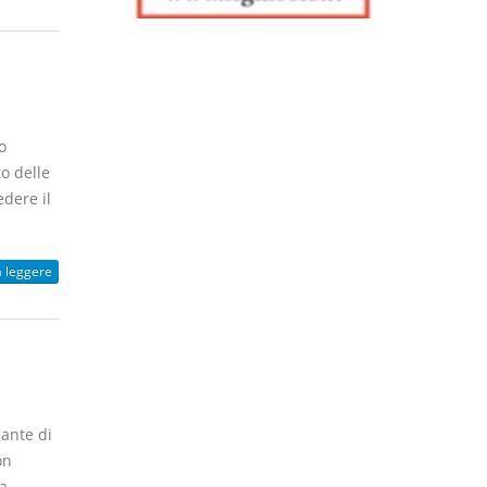
o
to delle
dere il
a leggere
ante di
on
a