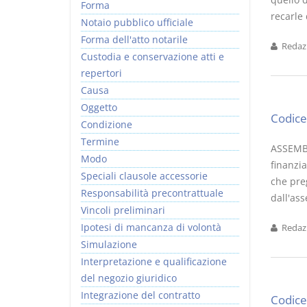
Forma
recarle
Notaio pubblico ufficiale
Forma dell'atto notarile
Redazi
Custodia e conservazione atti e
repertori
Causa
Oggetto
Codice 
Condizione
Termine
ASSEMBL
Modo
finanzia
Speciali clausole accessorie
che pre
Responsabilità precontrattuale
dall'ass
Vincoli preliminari
Ipotesi di mancanza di volontà
Redazi
Simulazione
Interpretazione e qualificazione
del negozio giuridico
Integrazione del contratto
Codice 