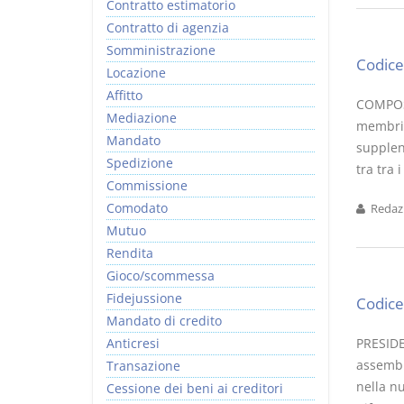
Contratto estimatorio
Contratto di agenzia
Somministrazione
Codice 
Locazione
Affitto
COMPOSI
Mediazione
membri e
Mandato
supplen
Spedizione
tra tra i
Commissione
Comodato
Redazi
Mutuo
Rendita
Gioco/scommessa
Fidejussione
Codice 
Mandato di credito
Anticresi
PRESIDE
assemble
Transazione
nella nu
Cessione dei beni ai creditori