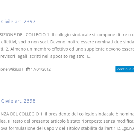
Civile art. 2397
ZIONE DEL COLLEGIO 1. Il collegio sindacale si compone di tre o 
ffettivi, soci o non soci. Devono inoltre essere nominati due sinda
ti. 2. Almeno un membro effettivo ed uno supplente devono essere 
 revisori legali iscritti nell’apposito registro. I...
continua 
one WikiJus I
17/04/2012
Civile art. 2398
NZA DEL COLLEGIO 1. Il presidente del collegio sindacale è nominat
a. (Il testo del presente articolo è stato riproposto senza modifica
ova formulazione del Capo V del TitoloV stabilita dall'art.1 D.Lgs.n.