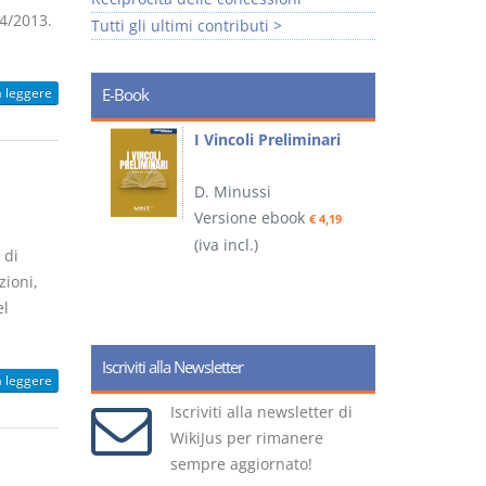
54/2013.
Tutti gli ultimi contributi >
a leggere
E-Book
i
I Vincoli Preliminari
D. Minussi
Versione ebook
€ 4,19
ook
(iva incl.)
(
€ 5,99
 di
zioni,
el
Iscriviti alla Newsletter
a leggere
Iscriviti alla newsletter di
WikiJus per rimanere
sempre aggiornato!