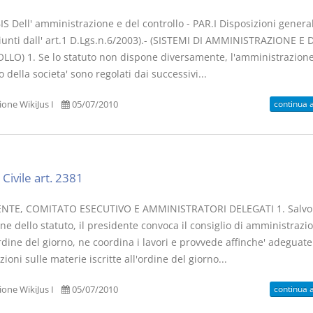
IS Dell' amministrazione e del controllo - PAR.I Disposizioni general
iunti dall' art.1 D.Lgs.n.6/2003).- (SISTEMI DI AMMINISTRAZIONE E D
LO) 1. Se lo statuto non dispone diversamente, l'amministrazione 
o della societa' sono regolati dai successivi...
continua 
one WikiJus I
05/07/2010
Civile art. 2381
NTE, COMITATO ESECUTIVO E AMMINISTRATORI DELEGATI 1. Salvo 
ne dello statuto, il presidente convoca il consiglio di amministrazi
ordine del giorno, ne coordina i lavori e provvede affinche' adeguate
ioni sulle materie iscritte all'ordine del giorno...
continua 
one WikiJus I
05/07/2010