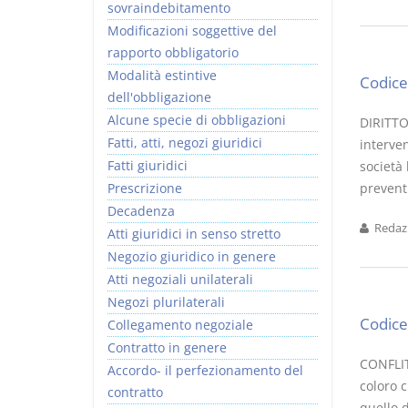
sovraindebitamento
Modificazioni soggettive del
rapporto obbligatorio
Modalità estintive
Codice 
dell'obbligazione
Alcune specie di obbligazioni
DIRITTO
Fatti, atti, negozi giuridici
interven
Fatti giuridici
società 
Prescrizione
preventi
Decadenza
Redazi
Atti giuridici in senso stretto
Negozio giuridico in genere
Atti negoziali unilaterali
Negozi plurilaterali
Codice 
Collegamento negoziale
Contratto in genere
CONFLIT
Accordo- il perfezionamento del
coloro c
contratto
quello 