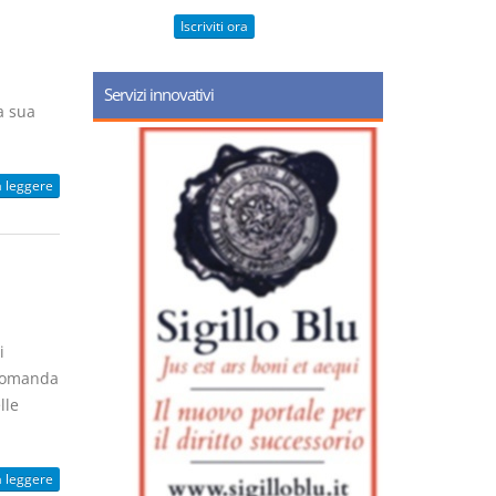
Iscriviti ora
i
Servizi innovativi
a sua
a leggere
i
 domanda
lle
a leggere