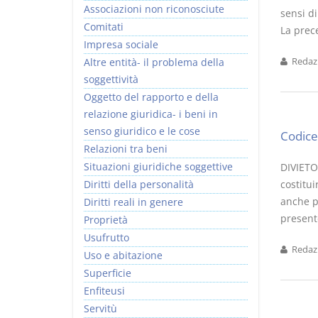
Associazioni non riconosciute
sensi d
Comitati
La prece
Impresa sociale
Altre entità- il problema della
Redazi
soggettività
Rapporto e
I Singoli Contratti
Oggetto del rapporto e della
relazione giuridica
D. Minussi
relazione giuridica- i beni in
D. Minussi
Versione ebook
€ 5,99
senso giuridico e le cose
Codice 
Versione ebook
(iva incl.)
€ 5,99
Relazioni tra beni
(iva incl.)
Situazioni giuridiche soggettive
DIVIETO
Diritti della personalità
costitui
anche pe
Diritti reali in genere
presente
Proprietà
Usufrutto
Redazi
Uso e abitazione
Superficie
Enfiteusi
Servitù