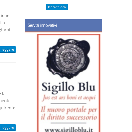
Iscriviti ora
zione
lla
Servizi innovativi
giorni
a leggere
 la
amente
cquirente
a leggere