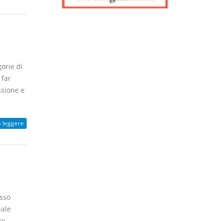
gorie di
 far
ssione e
a leggere
esso
uale
re