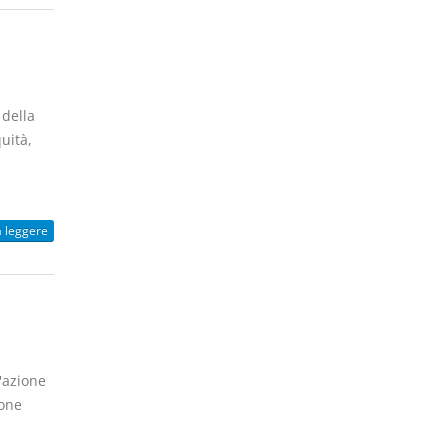
 della
uità,
a leggere
'azione
ione