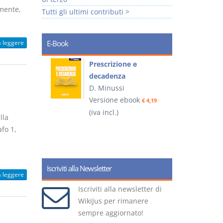
emente,
Tutti gli ultimi contributi >
a leggere
E-Book
so e
Prescrizione e
decadenza
D. Minussi
ook
Versione ebook
€ 4,19
€ 4,19
(iva incl.)
(
lla
afo 1,
Iscriviti alla Newsletter
a leggere
Iscriviti alla newsletter di
WikiJus per rimanere
sempre aggiornato!