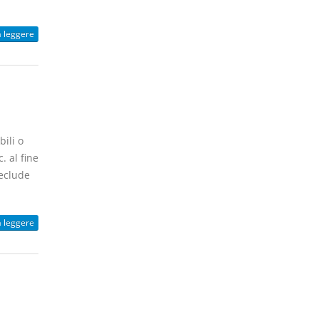
a leggere
ili o
. al fine
reclude
a leggere