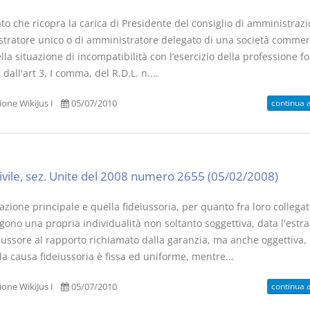
to che ricopra la carica di Presidente del consiglio di amministrazi
tratore unico o di amministratore delegato di una società commerc
lla situazione di incompatibilità con l’esercizio della professione f
 dall'art 3, I comma, del R.D.L. n....
continua 
one WikiJus I
05/07/2010
civile, sez. Unite del 2008 numero 2655 (05/02/2008)
azione principale e quella fideiussoria, per quanto fra loro collegat
ono una propria individualità non soltanto soggettiva, data l'estra
iussore al rapporto richiamato dalla garanzia, ma anche oggettiva, 
a causa fideiussoria è fissa ed uniforme, mentre...
continua 
one WikiJus I
05/07/2010