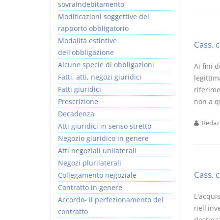
sovraindebitamento
Modificazioni soggettive del
rapporto obbligatorio
Modalità estintive
Cass. 
dell'obbligazione
Alcune specie di obbligazioni
Ai fini 
Fatti, atti, negozi giuridici
legittim
Fatti giuridici
riferim
Prescrizione
non a qu
Decadenza
Redazi
Atti giuridici in senso stretto
Negozio giuridico in genere
Atti negoziali unilaterali
Negozi plurilaterali
Cass. 
Collegamento negoziale
Contratto in genere
L'acquis
Accordo- il perfezionamento del
nell'inv
contratto
destinaz