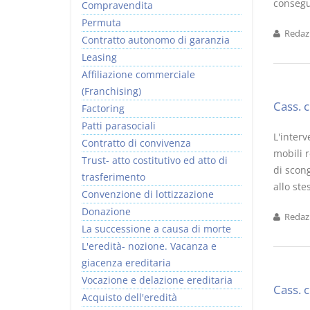
consegue
Compravendita
Permuta
Redazi
Contratto autonomo di garanzia
Leasing
Affiliazione commerciale
(Franchising)
Cass. 
Factoring
Patti parasociali
L'interv
Contratto di convivenza
mobili r
Trust- atto costitutivo ed atto di
di scon
trasferimento
allo st
Convenzione di lottizzazione
Donazione
Redazi
La successione a causa di morte
L'eredità- nozione. Vacanza e
giacenza ereditaria
Vocazione e delazione ereditaria
Cass. 
Acquisto dell'eredità