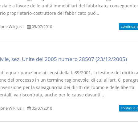
nziale a favore delle unità immobiliari del fabbricato; conseguent
ario proprietario-costruttore del fabbricato può...
continua 
one WikiJus I
05/07/2010
I Vincoli Preliminari
Usufrutto U
Abitazione
D. Minussi
D. Minussi
civile, sez. Unite del 2005 numero 28507 (23/12/2005)
Versione ebook
Versione eb
€ 4,19
(iva incl.)
(iva incl.)
di equa riparazione ai sensi della l. 89/2001, la lesione del diritto a
one del processo in un termine ragionevole, di cui all'art. 6, paragr
nvenzione per la salvaguardia dei diritti dell'uomo e delle libertà
tali, va riscontrata, anche per le cause davanti...
continua 
one WikiJus I
05/07/2010