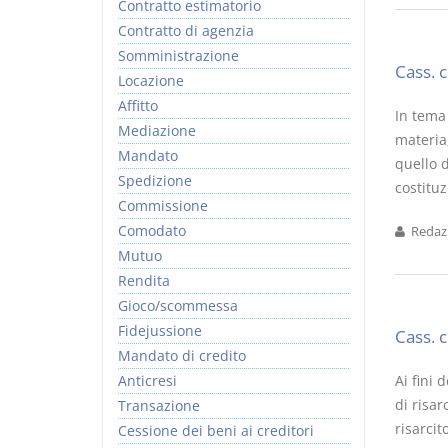
Contratto estimatorio
Contratto di agenzia
Somministrazione
Cass. 
Locazione
Affitto
In tema 
Mediazione
materia,
Mandato
quello d
Spedizione
costituz
Commissione
Comodato
Redazi
Mutuo
Rendita
Gioco/scommessa
Fidejussione
Cass. 
Mandato di credito
Anticresi
Ai fini 
di risar
Transazione
risarcit
Cessione dei beni ai creditori