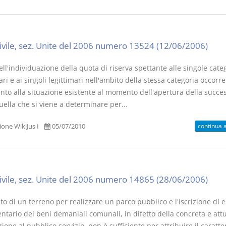
civile, sez. Unite del 2006 numero 13524 (12/06/2006)
dell'individuazione della quota di riserva spettante alle singole cate
ari e ai singoli legittimari nell'ambito della stessa categoria occorre
ento alla situazione esistente al momento dell'apertura della succe
ella che si viene a determinare per...
continua 
one WikiJus I
05/07/2010
civile, sez. Unite del 2006 numero 14865 (28/06/2006)
to di un terreno per realizzare un parco pubblico e l'iscrizione di 
entario dei beni demaniali comunali, in difetto della concreta e att
ione al pubblico servizio, non è sufficiente per attribuire il caratte