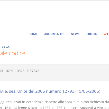
HOME
ARGOMENTI
NEWS
EBOOK
L
rcato:
ivile codice
ati
10291-10325
di
37846
civile, sez. Unite del 2005 numero 12793 (15/06/2005)
ggi realizzati in eccedenza rispetto allo spazio minimo richiesto da
rt. 18 della legge 6 agosto 1967, n. 765) non sono soggetti a vincolo