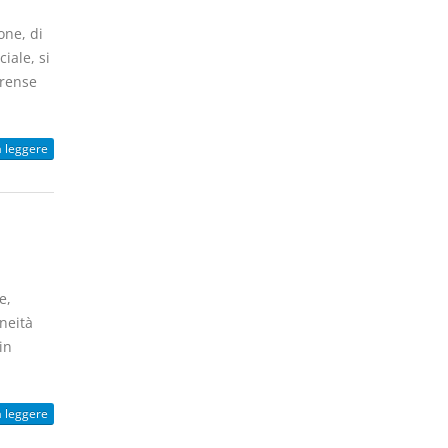
one, di
iale, si
orense
a leggere
e,
neità
in
a leggere