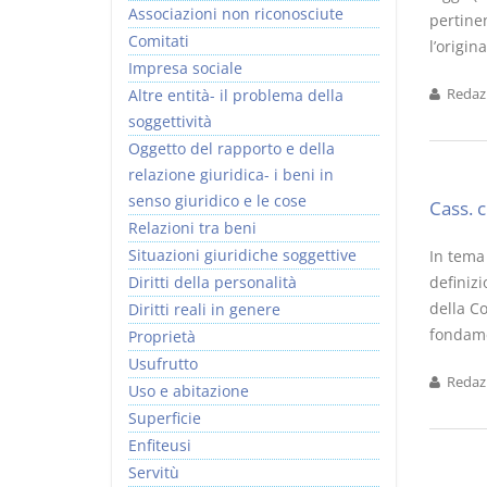
Associazioni non riconosciute
pertine
Comitati
l’origin
Impresa sociale
Altre entità- il problema della
Redazi
soggettività
Oggetto del rapporto e della
relazione giuridica- i beni in
senso giuridico e le cose
Cass. 
Relazioni tra beni
Situazioni giuridiche soggettive
In tema 
Diritti della personalità
definizi
della Co
Diritti reali in genere
fondamen
Proprietà
Usufrutto
Redazi
Uso e abitazione
Superficie
Enfiteusi
Servitù