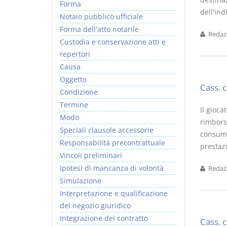
Forma
dell'ind
Notaio pubblico ufficiale
Forma dell'atto notarile
Redazi
Custodia e conservazione atti e
repertori
Causa
Oggetto
Cass. 
Condizione
Termine
Il gioca
Modo
rimborso
Speciali clausole accessorie
consumi
Responsabilità precontrattuale
prestazi
Vincoli preliminari
Ipotesi di mancanza di volontà
Redazi
Simulazione
Interpretazione e qualificazione
del negozio giuridico
Integrazione del contratto
Cass. 