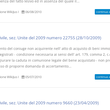
nza del fatto lesivo ed in assenza del quale il...
continua 
one WikiJus I
06/08/2010
civile, sez. Unite del 2009 numero 22755 (28/10/2009)
ento del coniuge non acquirente nell' atto di acquisto di beni immob
egistrati - condizione necessaria ai sensi dell' art. 179, comma 2, c.c
giurare la caduta in comunione legale del bene acquistato - non p
esso di proporre domanda di accertamento...
continua 
one WikiJus I
05/07/2010
civile, sez. Unite del 2009 numero 9660 (23/04/2009)