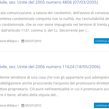
civile, sez. Unite del 2005 numero 4806 (07/03/2005)
ata comunicazione, a taluno dei condomini, dell'avviso di convoca
semblea condominiale comporta non la nullità, ma l'annullabilità de
a condominiale, che se non viene impugnata nel termine di trenta 
 dall'articolo 1137, comma 3, del Cc. Decorrente per i...
continua 
one WikiJus I
05/07/2010
civile, sez. Unite del 2006 numero 11624 (18/05/2006)
ittente venditore di una cosa che non gli appartiene può adempiere
 obbligazione anche procurando l'acquisto del promissario dirett
ettivo proprietario. Ciò pure nell'eventualità in cui il promissario a
he il bene, all'atto della stipula del...
continua 
one WikiJus I
05/07/2010