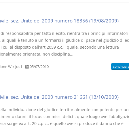
civile, sez. Unite del 2009 numero 18356 (19/08/2009)
di responsabilità per fatto illecito, rientra tra i principi informatori
 ai quali è tenuto a uniformarsi il giudice di pace nel giudizio di eq
i cui al disposto dell'art.2059 c.c.il quale, secondo una lettura
ionalmente orientata, non disciplina...
continua 
one WikiJus I
05/07/2010
civile, sez. Unite del 2009 numero 21661 (13/10/2009)
della individuazione del giudice territorialmente competente per un
cimento danni, il locus commissi delicti, quale luogo ove l'obbligaz
oria sorge ex art. 20 c.p.c., è quello ove si produce il danno che è