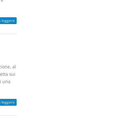
a leggere
zione, al
etta sui
i una
a leggere